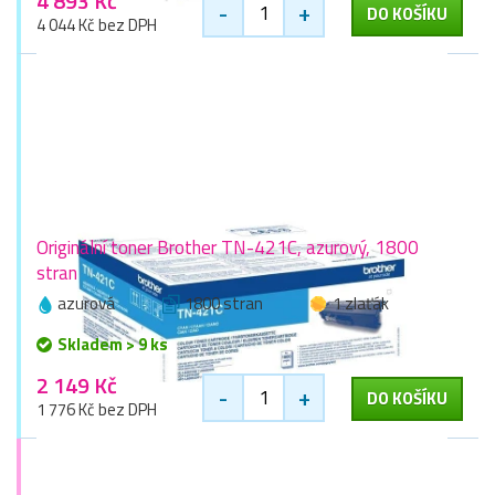
4 893 Kč
-
+
DO KOŠÍKU
4 044 Kč bez DPH
Originální toner Brother TN-421C, azurový, 1800
stran
azurová
1800 stran
1 zlaťák
Skladem > 9 ks
2 149 Kč
-
+
DO KOŠÍKU
1 776 Kč bez DPH