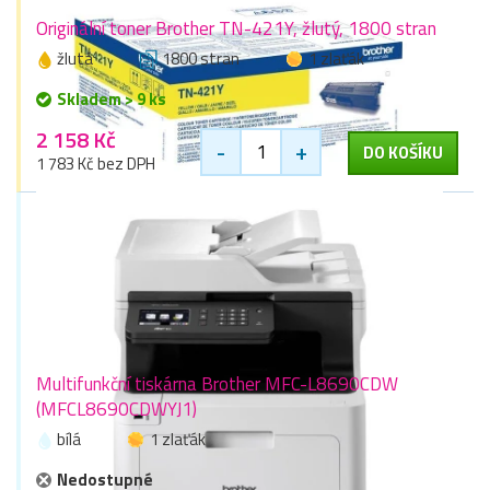
Originální toner Brother TN-421Y, žlutý, 1800 stran
žlutá
1800 stran
1 zlaťák
Skladem > 9 ks
2 158 Kč
-
+
DO KOŠÍKU
1 783 Kč bez DPH
Multifunkční tiskárna Brother MFC-L8690CDW
(MFCL8690CDWYJ1)
bílá
1 zlaťák
Nedostupné