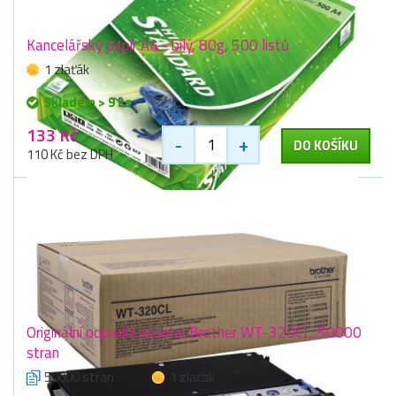
Kancelářský papír A4 - bílý, 80g, 500 listů
1 zlaťák
Skladem > 9 ks
133 Kč
-
+
DO KOŠÍKU
110 Kč bez DPH
Originální odpadní nádoba Brother WT-320CL, 50000
stran
50000 stran
1 zlaťák