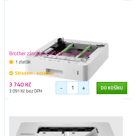
Brother zásobník LT-330CL, 250 listů
1 zlaťák
Skladem - externě
3 740 Kč
-
+
DO KOŠÍKU
3 091 Kč bez DPH