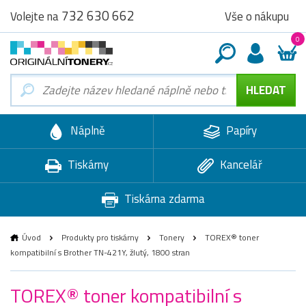
732 630 662
Vše o nákupu
Volejte na
0
Náplně
Papíry
Tiskárny
Kancelář
Tiskárna zdarma
Úvod
Produkty pro tiskárny
Tonery
TOREX® toner
kompatibilní s Brother TN-421Y, žlutý, 1800 stran
TOREX® toner kompatibilní s