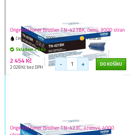
Originální toner Brother TN-421BK, černý, 3000 stran
černá
3000 stran
1 zlaťák
Skladem > 9 ks
2 454 Kč
-
+
DO KOŠÍKU
2 028 Kč bez DPH
Originální toner Brother TN-423C, azurový, 4000
stran