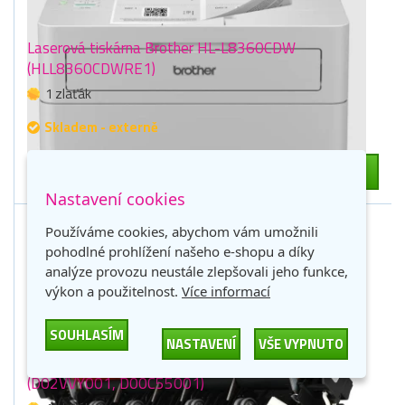
Laserová tiskárna Brother HL-L8360CDW
(HLL8360CDWRE1)
1 zlaťák
Skladem - externě
11 123 Kč
-
+
DO KOŠÍKU
9 193 Kč bez DPH
Nastavení cookies
Používáme cookies, abychom vám umožnili
pohodlné prohlížení našeho e-shopu a díky
analýze provozu neustále zlepšovali jeho funkce,
výkon a použitelnost.
Více informací
SOUHLASÍM
NASTAVENÍ
VŠE VYPNUTO
Originální zapékací jednotka Brother D01CED001
(D02VVY001, D00C55001)