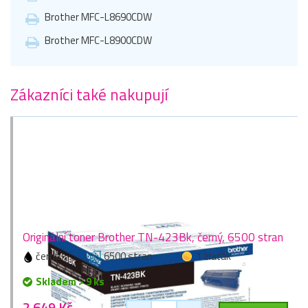
Brother MFC-L8690CDW
Brother MFC-L8900CDW
Zákazníci také nakupují
Originální toner Brother TN-423Bk, černý, 6500 stran
černá
6500 stran
1 zlaťák
Skladem > 9 ks
2 649 Kč