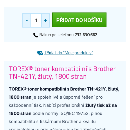
-
+
PŘIDAT DO KOŠÍKU
Nákup po telefonu
732 630 662
Přidat do “Moje produkty”
TOREX® toner kompatibilní s Brother
TN-421Y, žlutý, 1800 stran
TOREX® toner kompatibilní s Brother TN-421Y, žlutý,
1800 stran
je spolehlivé a úsporné řešení pro
každodenní tisk. Nabízí profesionální
žlutý tisk až na
1800 stran
podle normy ISO/IEC 19752, plnou
kompatibilitu s tiskárnami Brother a kvalitu
srovnatelnou s originálem – jen bez zbytečných