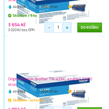
azurová
4000 stran
1 zlaťák
Skladem > 9 ks
3 654 Kč
-
+
DO KOŠÍKU
3 020 Kč bez DPH
Originální toner Brother TN-426C, azurový, 6500
stran
azurová
6500 stran
1 zlaťák
Skladem - externě