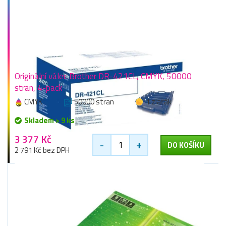
Originální válec Brother DR-421CL, CMYK, 50000
stran, 4-pack
CMYK
50000 stran
1 zlaťák
Skladem > 9 ks
3 377 Kč
-
+
DO KOŠÍKU
2 791 Kč bez DPH