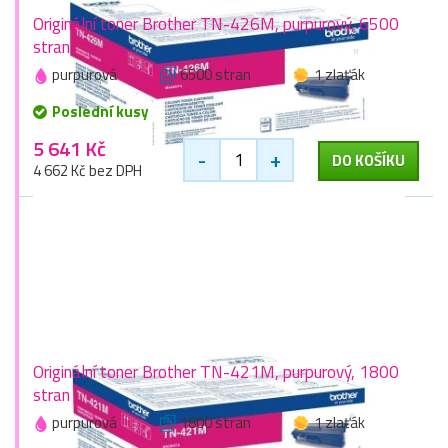
Originální toner Brother TN-426M, purpurový, 6500
stran
purpurová
6500 stran
1 zlaťák
Poslední kusy
5 641 Kč
-
+
DO KOŠÍKU
4 662 Kč bez DPH
Originální toner Brother TN-421M, purpurový, 1800
stran
purpurová
1800 stran
1 zlaťák