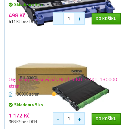
Skladem > 9 ks
498 Kč
-
+
DO KOŠÍKU
411 Kč bez DPH
Originální přenosový pás Brother BU-330CL, 130000
stran
130000 stran
1 zlaťák
Skladem > 5 ks
1 172 Kč
-
+
DO KOŠÍKU
968 Kč bez DPH