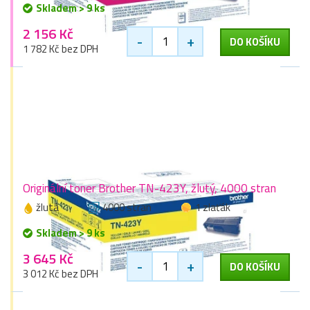
Skladem > 9 ks
2 156 Kč
-
+
DO KOŠÍKU
1 782 Kč bez DPH
Originální toner Brother TN-423Y, žlutý, 4000 stran
žlutá
4000 stran
1 zlaťák
Skladem > 9 ks
3 645 Kč
-
+
DO KOŠÍKU
3 012 Kč bez DPH