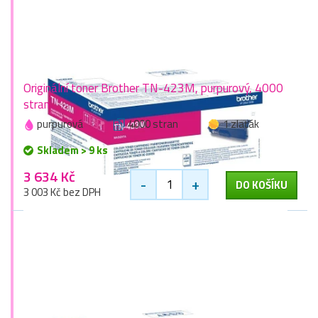
Originální toner Brother TN-423M, purpurový, 4000
stran
purpurová
4000 stran
1 zlaťák
Skladem > 9 ks
3 634 Kč
-
+
DO KOŠÍKU
3 003 Kč bez DPH