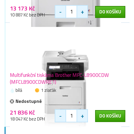
13 173 Kč
-
+
DO KOŠÍKU
10 887 Kč bez DPH
Multifunkční tiskárna Brother MFC-L8900CDW
(MFCL8900CDWRE1)
bílá
1 zlaťák
Nedostupné
21 836 Kč
-
+
DO KOŠÍKU
18 047 Kč bez DPH