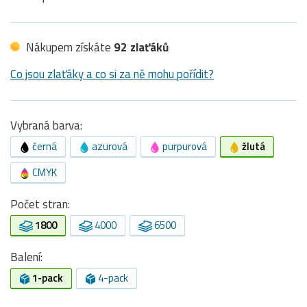
Nákupem získáte
92 zlaťáků
Co jsou zlaťáky a co si za ně mohu pořídit?
Vybraná barva:
černá
azurová
purpurová
žlutá
CMYK
Počet stran:
1800
4000
6500
Balení:
1-pack
4-pack