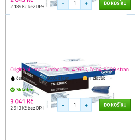
-
+
DO KOŠÍKU
2 189 Kč bez DPH
Originální toner Brother TN-426Bk, černý, 9000 stran
černá
9000 stran
1 zlaťák
Skladem
3 041 Kč
-
+
DO KOŠÍKU
2 513 Kč bez DPH