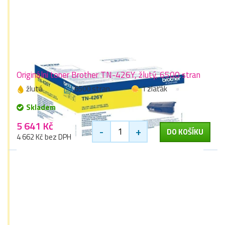
Originální toner Brother TN-426Y, žlutý, 6500 stran
žlutá
6500 stran
1 zlaťák
Skladem
5 641 Kč
-
+
DO KOŠÍKU
4 662 Kč bez DPH