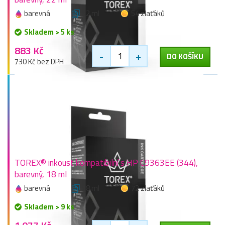
barevná
22 ml
54 zlaťáků
Skladem > 5 ks
883 Kč
-
+
DO KOŠÍKU
730 Kč bez DPH
TOREX® inkoust kompatibilní s HP C9363EE (344),
barevný, 18 ml
barevná
18 ml
72 zlaťáků
Skladem > 9 ks