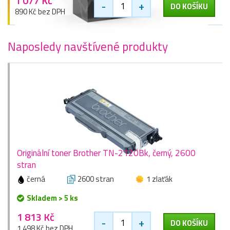
1 077 Kč
-
+
DO KOŠÍKU
890 Kč bez DPH
Naposledy navštívené produkty
Originální toner Brother TN-2120Bk, černý, 2600
stran
černá
2600 stran
1 zlaťák
Skladem > 5 ks
1 813 Kč
-
+
DO KOŠÍKU
1 498 Kč bez DPH