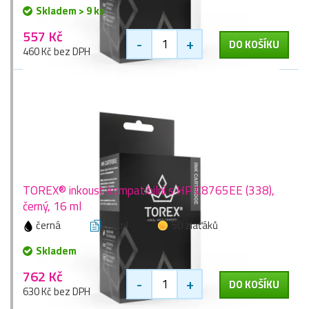
Skladem > 9 ks
557 Kč
-
+
DO KOŠÍKU
460 Kč bez DPH
TOREX® inkoust kompatibilní s HP C8765EE (338),
černý, 16 ml
černá
16 ml
50 zlaťáků
Skladem
762 Kč
-
+
DO KOŠÍKU
630 Kč bez DPH