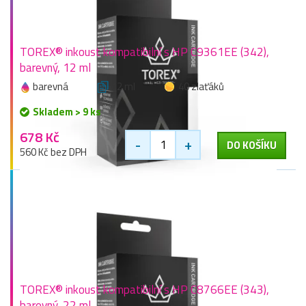
TOREX® inkoust kompatibilní s HP C9361EE (342),
barevný, 12 ml
barevná
12 ml
40 zlaťáků
Skladem > 9 ks
678 Kč
-
+
DO KOŠÍKU
560 Kč bez DPH
TOREX® inkoust kompatibilní s HP C8766EE (343),
barevný, 22 ml