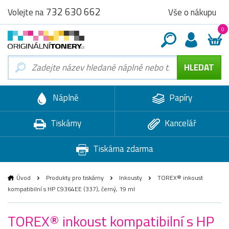
732 630 662
Vše o nákupu
Volejte na
0
Náplně
Papíry
Tiskárny
Kancelář
Tiskárna zdarma
Úvod
Produkty pro tiskárny
Inkousty
TOREX® inkoust
kompatibilní s HP C9364EE (337), černý, 19 ml
TOREX® inkoust kompatibilní s HP