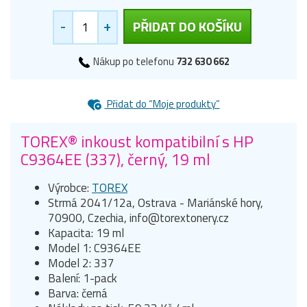
-
+
PŘIDAT DO KOŠÍKU
Nákup po telefonu
732 630 662
Přidat do “Moje produkty”
TOREX® inkoust kompatibilní s HP
C9364EE (337), černý, 19 ml
Výrobce:
TOREX
Strmá 2041/12a, Ostrava - Mariánské hory,
70900, Czechia, info@torextonery.cz
Kapacita: 19 ml
Model 1: C9364EE
Model 2: 337
Balení: 1-pack
Barva: černá