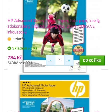
HP Advanced Glossy Photo Paper, foto papír, lesklý,
zdokonalený, bílý, A3, 250 g/m2, 20 ks, Q8697A,
inkoustový
1 zlaťák
Skladem > 5 ks
784 Kč
-
+
DO KOŠÍKU
648 Kč bez DPH