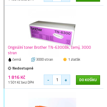
Originální toner Brother TN-6300Bk, černý, 3000
stran
černá
3000 stran
1 zlaťák
Nedostupné
1 816 Kč
-
+
DO KOŠÍKU
1 501 Kč bez DPH