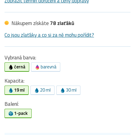
Zobrazit termín doručení a ceny dopravy
Nákupem získáte
78 zlaťáků
Co jsou zlaťáky a co si za ně mohu pořídit?
Vybraná barva:
černá
barevná
Kapacita:
19 ml
20 ml
30 ml
Balení:
1-pack