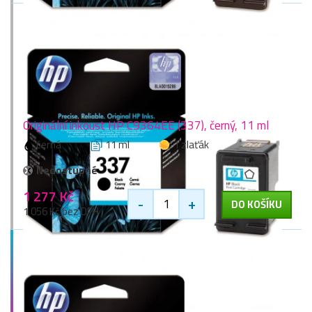
Originální inkoust HP C9364EE (337), černý, 11 ml
černá
11 ml
1 zlaťák
Nedostupné
1 277 Kč
-
+
DO KOŠÍKU
1 056 Kč bez DPH