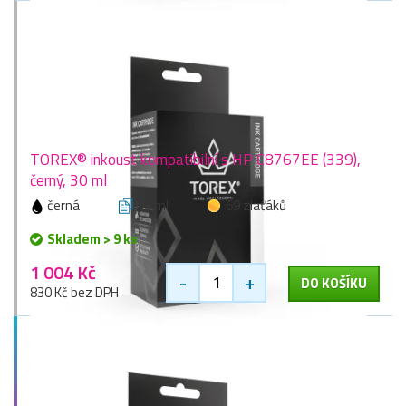
TOREX® inkoust kompatibilní s HP C8767EE (339),
černý, 30 ml
černá
30 ml
69 zlaťáků
Skladem > 9 ks
1 004 Kč
-
+
DO KOŠÍKU
830 Kč bez DPH