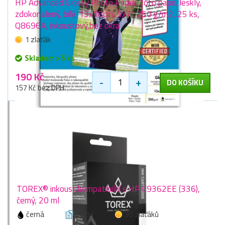
HP Advanced Glossy Photo Paper, foto papír, lesklý,
zdokonalený, bílý, 13x18cm, 5x7", 250 g/m2, 25 ks,
Q8696A, inkoustový,bez okra
1 zlaťák
Skladem > 5 ks
190 Kč
-
+
DO KOŠÍKU
157 Kč bez DPH
TOREX® inkoust kompatibilní s HP C9362EE (336),
černý, 20 ml
černá
20 ml
35 zlaťáků