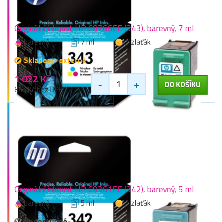
Originální inkoust HP C8766EE (343), barevný, 7 ml
barevná
7 ml
1 zlaťák
Skladem - externě
1 022 Kč
-
+
DO KOŠÍKU
845 Kč bez DPH
Originální inkoust HP C9361EE (342), barevný, 5 ml
barevná
5 ml
1 zlaťák
Nedostupné