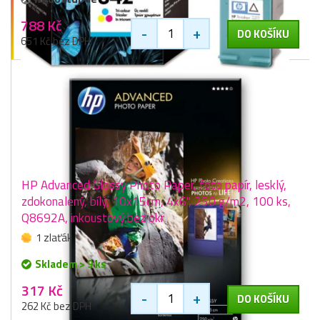
788 Kč
-
+
DO KOŠÍKU
651 Kč bez DPH
HP Advanced Glossy Photo Paper, foto papír, lesklý,
zdokonalený, bílý, 10x15cm, 4x6", 250 g/m2, 100 ks,
Q8692A, inkoustový,bez okr
1 zlaťák
Skladem > 9 ks
317 Kč
-
+
DO KOŠÍKU
262 Kč bez DPH