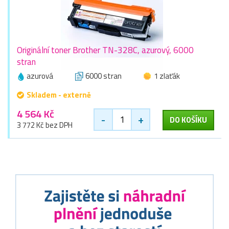
Originální toner Brother TN-328C, azurový, 6000
stran
azurová
6000 stran
1 zlaťák
Skladem - externě
4 564 Kč
-
+
DO KOŠÍKU
3 772 Kč bez DPH