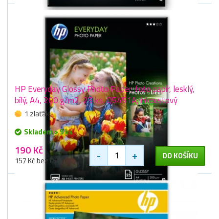
HP Everyday Glossy Photo Paper, foto papír, lesklý,
bílý, A4, 200 g/m2, 25 ks, Q5451A, inkoustový
1 zlaťák
Skladem > 9 ks
190 Kč
-
+
DO KOŠÍKU
157 Kč bez DPH