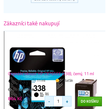
Zákazníci také nakupují
Originální inkoust HP C8765EE (338), černý, 11 ml
černá
11 ml
1 zlaťák
Nedostupné
864 Kč
-
+
DO KOŠÍKU
714 Kč bez DPH