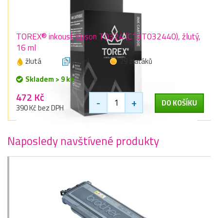
TOREX® inkoust Epson T0324 (C13T032440), žlutý,
16 ml
žlutá
16 ml
29 zlaťáků
Skladem > 9 ks
472 Kč
-
+
DO KOŠÍKU
390 Kč bez DPH
Naposledy navštívené produkty