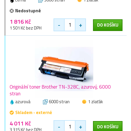
Nedostupné
1 816 Kč
-
+
DO KOŠÍKU
1 501 Kč bez DPH
Originální toner Brother TN-328C, azurový, 6000
stran
azurová
6000 stran
1 zlaťák
Skladem - externě
4 011 Kč
-
+
DO KOŠÍKU
3 315 Kč bez DPH