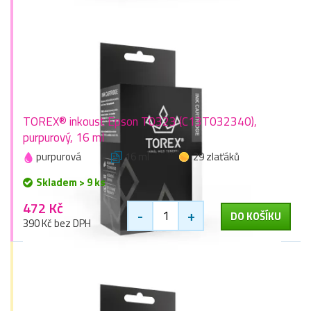
TOREX® inkoust Epson T0323 (C13T032340),
purpurový, 16 ml
purpurová
16 ml
29 zlaťáků
Skladem > 9 ks
472 Kč
-
+
DO KOŠÍKU
390 Kč bez DPH