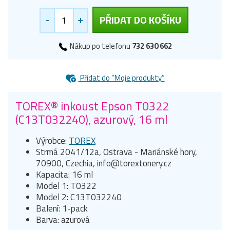
-
+
PŘIDAT DO KOŠÍKU
Nákup po telefonu
732 630 662
Přidat do “Moje produkty”
TOREX® inkoust Epson T0322
(C13T032240), azurový, 16 ml
Výrobce:
TOREX
Strmá 2041/12a, Ostrava - Mariánské hory,
70900, Czechia, info@torextonery.cz
Kapacita: 16 ml
Model 1: T0322
Model 2: C13T032240
Balení: 1-pack
Barva: azurová