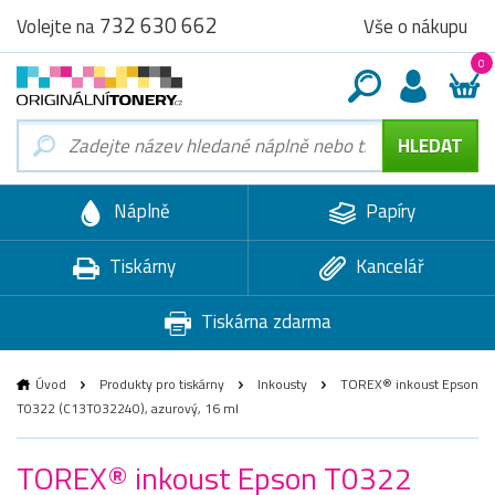
732 630 662
Vše o nákupu
Volejte na
0
Náplně
Papíry
Tiskárny
Kancelář
Tiskárna zdarma
Úvod
Produkty pro tiskárny
Inkousty
TOREX® inkoust Epson
T0322 (C13T032240), azurový, 16 ml
TOREX® inkoust Epson T0322