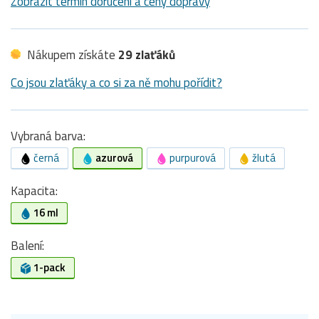
Zobrazit termín doručení a ceny dopravy
Nákupem získáte
29 zlaťáků
Co jsou zlaťáky a co si za ně mohu pořídit?
Vybraná barva:
černá
azurová
purpurová
žlutá
Kapacita:
16 ml
Balení:
1-pack