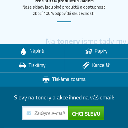
Přes 30 000 produktů skladem
Naše sklady jsou plné produktů a dostupnost
zboží 100 % odpovídá skutečnosti.
Na
tonery
jsme tady my.
Náplně
Papíry
Tiskárny
Kancelář
Tiskárna zdarma
Slevy na tonery a akce ihned na váš email:
CHCI SLEVU