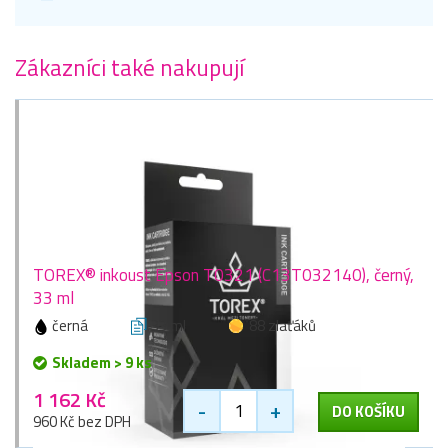
Zákazníci také nakupují
TOREX® inkoust Epson T0321 (C13T032140), černý,
33 ml
černá
33 ml
88 zlaťáků
Skladem > 9 ks
1 162 Kč
-
+
DO KOŠÍKU
960 Kč bez DPH