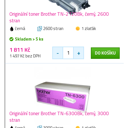
Originální toner Brother TN-2120Bk, černý, 2600
stran
černá
2600 stran
1 zlaťák
Skladem > 5 ks
1 811 Kč
-
+
DO KOŠÍKU
1 497 Kč bez DPH
Originální toner Brother TN-6300Bk, černý, 3000
stran
černá
3000 stran
1 zlaťák