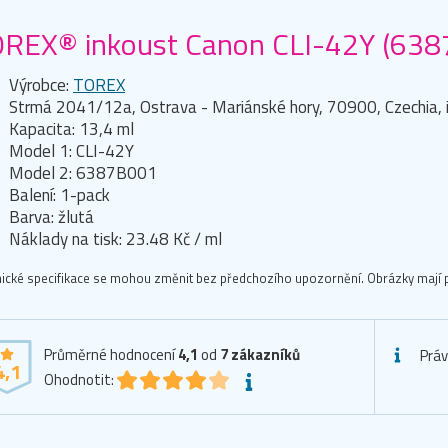
REX® inkoust Canon CLI-42Y (6387
Výrobce:
TOREX
Strmá 2041/12a, Ostrava - Mariánské hory, 70900, Czechia, 
Kapacita: 13,4 ml
Model 1: CLI-42Y
Model 2: 6387B001
Balení: 1-pack
Barva: žlutá
Náklady na tisk: 23.48 Kč / ml
ické specifikace se mohou změnit bez předchozího upozornění. Obrázky mají p
Průměrné hodnocení
4,1
od
7
zákazníků
Práv
4,1
Ohodnotit: