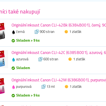
íci také nakupují
Originální inkoust Canon CLI-42Bk (6384B001), černý, 90
černá
900 stran
1 zlaťák
Skladem > 9 ks
Originální inkoust Canon CLI-42C (6385B001), azurový, 6
azurová
600 stran
1 zlaťák
Skladem
Originální inkoust Canon CLI-42M (6386B001), purpurov
purpurová
13 ml
1 zlaťák
Skladem > 9 ks