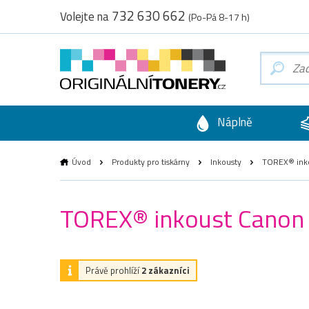
732 630 662
Volejte na
(Po-Pá 8-17 h)
Náplně
Úvod
Produkty pro tiskárny
Inkousty
TOREX® inkou
TOREX® inkoust Canon C
Právě prohlíží
2 zákazníci