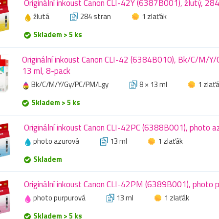
Originální inkoust Canon CLI-42Y (6387B001), žlutý, 284
žlutá
284 stran
1 zlaťák
Skladem > 5 ks
Originální inkoust Canon CLI-42 (6384B010), Bk/C/M/Y
13 ml, 8-pack
Bk/C/M/Y/Gy/PC/PM/Lgy
8 × 13 ml
1 zlať
Skladem > 5 ks
Originální inkoust Canon CLI-42PC (6388B001), photo a
photo azurová
13 ml
1 zlaťák
Skladem
Originální inkoust Canon CLI-42PM (6389B001), photo p
photo purpurová
13 ml
1 zlaťák
Skladem > 5 ks