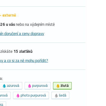
- externě
26 u vás
nebo na výdejním místě
ín doručení a ceny dopravy
získáte
15 zlaťáků
ky a co si za ně mohu pořídit?
a:
azurová
purpurová
žlutá
urová
photo purpurová
šedá
dá