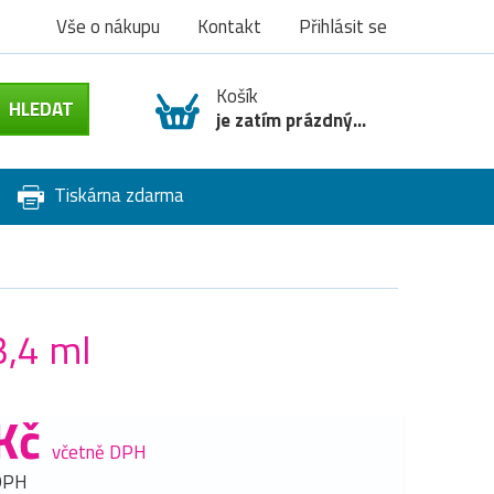
Vše o nákupu
Kontakt
Přihlásit se
Košík
je zatím prázdný...
Tiskárna zdarma
3,4 ml
Kč
včetně DPH
DPH