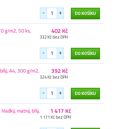
-
+
DO KOŠÍKU
402 Kč
70 g/m2, 50 ks,
332 Kč bez DPH
-
+
DO KOŠÍKU
392 Kč
 bílý, A4, 300 g/m2,
324 Kč bez DPH
-
+
DO KOŠÍKU
1 417 Kč
ladký, matný, bílý,
1 171 Kč bez DPH