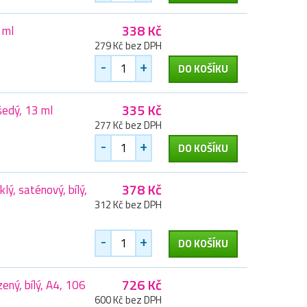
338 Kč
 ml
279 Kč bez DPH
-
+
DO KOŠÍKU
335 Kč
šedý, 13 ml
277 Kč bez DPH
-
+
DO KOŠÍKU
378 Kč
lý, saténový, bílý,
312 Kč bez DPH
-
+
DO KOŠÍKU
726 Kč
ený, bílý, A4, 106
600 Kč bez DPH