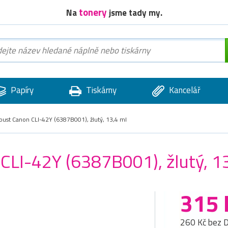
tonery
Na
jsme tady my.
Papíry
Tiskárny
Kancelář
st Canon CLI-42Y (6387B001), žlutý, 13,4 ml
LI-42Y (6387B001), žlutý, 1
315 
260 Kč bez 