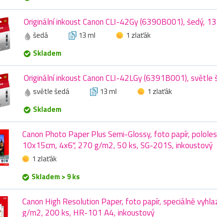
Originální inkoust Canon CLI-42Gy (6390B001), šedý, 13
šedá
13 ml
1 zlaťák
Skladem
Originální inkoust Canon CLI-42LGy (6391B001), světle 
světle šedá
13 ml
1 zlaťák
Skladem
Canon Photo Paper Plus Semi-Glossy, foto papír, pololesk
10x15cm, 4x6", 270 g/m2, 50 ks, SG-201S, inkoustový
1 zlaťák
Skladem > 9 ks
Canon High Resolution Paper, foto papír, speciálně vyhlaz
g/m2, 200 ks, HR-101 A4, inkoustový