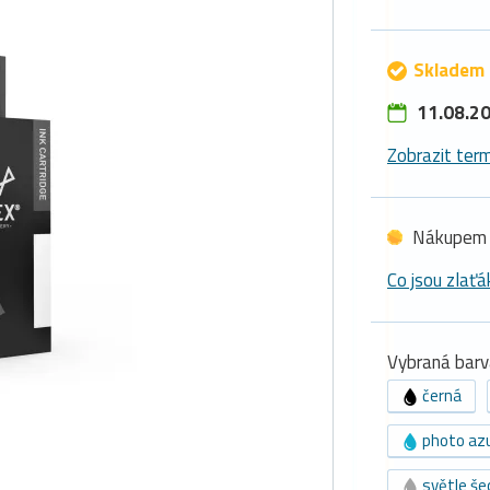
Skladem 
11.08.20
Zobrazit term
Nákupem 
Co jsou zlaťá
Vybraná barv
černá
photo az
světle še