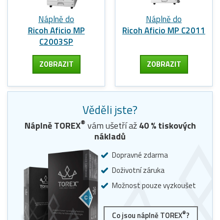
Náplně do
Náplně do
Ricoh Aficio MP
Ricoh Aficio MP C2011
C2003SP
ZOBRAZIT
ZOBRAZIT
Věděli jste?
®
Náplně TOREX
vám ušetří až
40
% tiskových
nákladů
Dopravné zdarma
Doživotní záruka
Možnost pouze vyzkoušet
®
Co jsou náplně TOREX
?