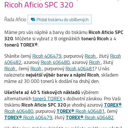
Ricoh Aficio SPC 320
Řada Aficio
Přidat tiskárnu do oblíbených
Máme pro vás náplně a barvy do tiskárnu
Ricoh Aficio SPC
320
. Můžete si vybrat z 8 originálních
tonerů
Ricoh
a 4
tonerů TOREX®
.
Sháníte černý
Ricoh 406479
, purpurový
Ricoh
, žlutý
Ricoh
406482
, azurový
Ricoh 406480
, azurový
Ricoh
, žlutý
Ricoh
, černý
Ricoh
, purpurový
Ricoh 406481
? U nás
naleznete
největší výběr barev a náplní Ricoh
, skladem
máme až 30 000 tonerů k dodání na druhý den.
Ušetřete až 40 % tiskových nákladů
výběrem
alternativních
tonerů TOREX
s doživotní zárukou. Pro Vaši
tiskárnu
Ricoh Aficio SPC 320
je vhodný azurový
TOREX®
Ricoh 406480
, purpurový
TOREX®
Ricoh 406481
, černý
TOREX®
Ricoh 406479
, žlutý
TOREX®
Ricoh 406482
.