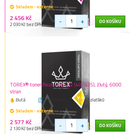
Skladem - externě
2 456 Kč
-
+
DO KOŠÍKU
2 030 Kč bez DPH
TOREX® toner Ricoh 406482 (407635), žlutý, 6000
stran
žlutá
6000 stran
32 zlaťáků
Skladem - externě
2 577 Kč
-
+
DO KOŠÍKU
2 130 Kč bez DPH