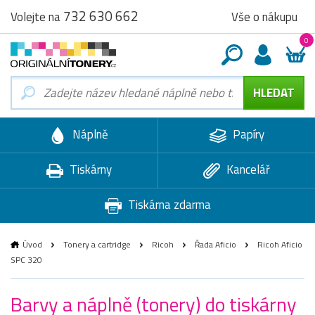
732 630 662
Vše o nákupu
Volejte na
0
Náplně
Papíry
Tiskárny
Kancelář
Tiskárna zdarma
Úvod
Tonery a cartridge
Ricoh
Řada Aficio
Ricoh Aficio
SPC 320
Barvy a náplně (tonery) do tiskárny