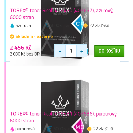
TOREX® toner Ricoh 406480 (407637), azurový,
6000 stran
azurová
6000 stran
22 zlaťáků
Skladem - externě
2 456 Kč
-
+
DO KOŠÍKU
2 030 Kč bez DPH
TOREX® toner Ricoh 406481 (407636), purpurový,
6000 stran
purpurová
6000 stran
22 zlaťáků