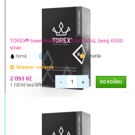
TOREX® toner Ricoh 406479 (407634), černý, 6500
stran
černá
6500 stran
1 zlaťák
Skladem - externě
2 093 Kč
-
+
DO KOŠÍKU
1 730 Kč bez DPH