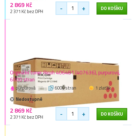
2 869 Kč
-
+
DO KOŠÍKU
2 371 Kč bez DPH
Originální toner Ricoh 406481 (407636), purpurový,
6000 stran
purpurová
6000 stran
1 zlaťák
Nedostupné
2 869 Kč
-
+
DO KOŠÍKU
2 371 Kč bez DPH