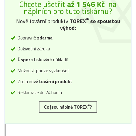
Chcete ušetřit
až 1 546 Kč
na
náplních pro tuto tiskárnu?
®
Nové tovární produkty
TOREX
se spoustou
výhod:
Dopravné
zdarma
Doživotní záruka
Úspora
tiskových nákladů
Možnost pouze vyzkoušet
Zcela nový
tovární produkt
Reklamace do 24 hodin
®
Co jsou náplně TOREX
?