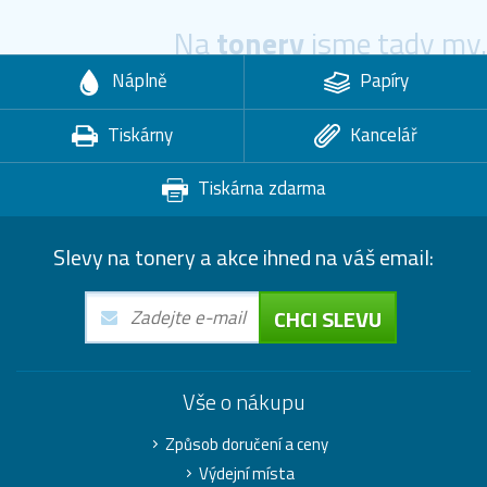
Na
tonery
jsme tady my.
Náplně
Papíry
Tiskárny
Kancelář
Tiskárna zdarma
Slevy na tonery a akce ihned na váš email:
CHCI SLEVU
Vše o nákupu
Způsob doručení a ceny
Výdejní místa