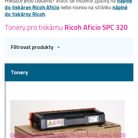
Hledáte jinou tiskárnu? Vrátit se můžete zpátky na
náplně
do tiskáren Ricoh Aficio
nebo rovnou na stránku
náplně
do tiskárny Ricoh
.
Tonery pro tiskárnu
Ricoh Aficio SPC 320
Filtrovat produkty
Tonery
Originální toner Ricoh 406479 (407634), černý, 6500