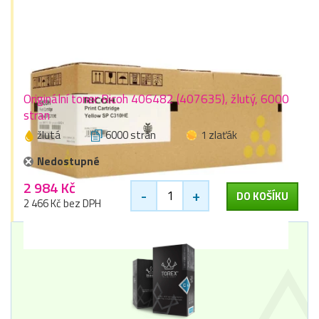
Originální toner Ricoh 406482 (407635), žlutý, 6000
stran
žlutá
6000 stran
1 zlaťák
Nedostupné
2 984 Kč
-
+
DO KOŠÍKU
2 466 Kč bez DPH