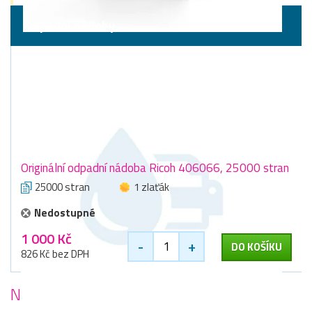
Odpadní nádoby
Originální odpadní nádoba Ricoh 406066, 25000 stran
25000 stran
1 zlaťák
Nedostupné
1 000 Kč
-
+
DO KOŠÍKU
826 Kč bez DPH
Nejoblíbenější
tiskárny Ricoh