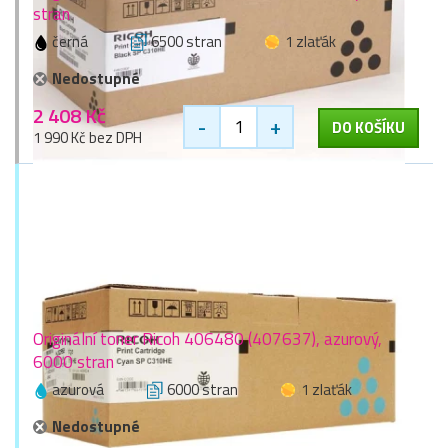
stran
černá
6500 stran
1 zlaťák
Nedostupné
2 408 Kč
-
+
DO KOŠÍKU
1 990 Kč bez DPH
Originální toner Ricoh 406480 (407637), azurový,
6000 stran
azurová
6000 stran
1 zlaťák
Nedostupné