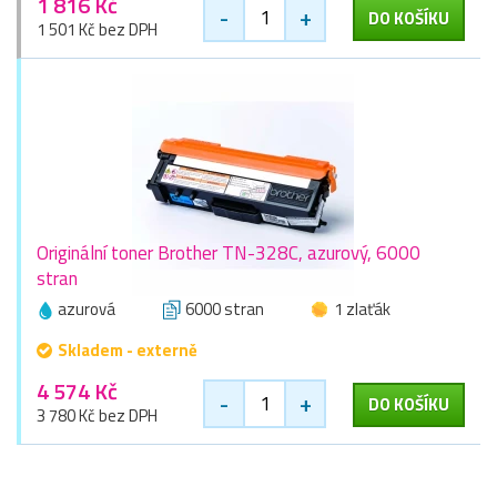
1 816 Kč
-
+
DO KOŠÍKU
1 501 Kč bez DPH
Originální toner Brother TN-328C, azurový, 6000
stran
azurová
6000 stran
1 zlaťák
Skladem - externě
4 574 Kč
-
+
DO KOŠÍKU
3 780 Kč bez DPH