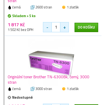
stran
černá
2600 stran
1 zlaťák
Skladem > 5 ks
1 817 Kč
-
+
DO KOŠÍKU
1 502 Kč bez DPH
Originální toner Brother TN-6300Bk, černý, 3000
stran
černá
3000 stran
1 zlaťák
Nedostupné