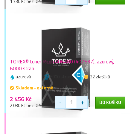
1 730 Kč bez DPH
TOREX® toner Ricoh 406480 (407637), azurový,
6000 stran
azurová
6000 stran
22 zlaťáků
Skladem - externě
2 456 Kč
-
+
DO KOŠÍKU
2 030 Kč bez DPH