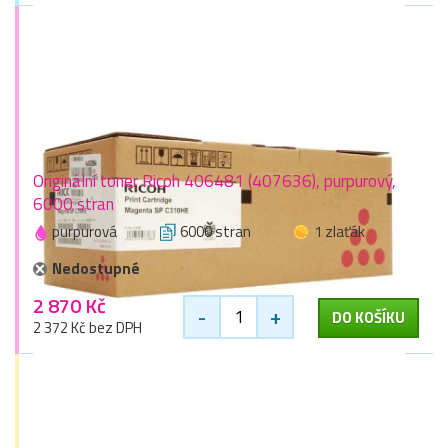
Originální toner Ricoh 406481 (407636), purpurový,
6000 stran
purpurová
6000 stran
1 zlaťák
Nedostupné
2 870 Kč
-
+
DO KOŠÍKU
2 372 Kč bez DPH