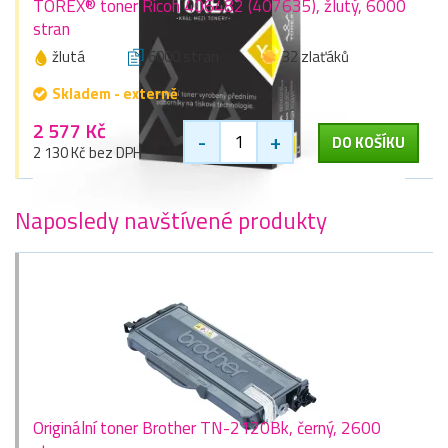
TOREX® toner Ricoh 406482 (407635), žlutý, 6000
stran
žlutá
6000 stran
32 zlaťáků
Skladem - externě
2 577 Kč
-
+
DO KOŠÍKU
2 130 Kč bez DPH
Naposledy navštívené produkty
Originální toner Brother TN-2120Bk, černý, 2600