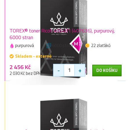
TOREX® toner Ricoh 406481 (407636), purpurový,
6000 stran
purpurová
6000 stran
22 zlaťáků
Skladem - externě
2 456 Kč
-
+
DO KOŠÍKU
2 030 Kč bez DPH