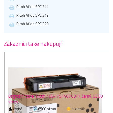
Ricoh Aficio SPC 311
Ricoh Aficio SPC 312
Ricoh Aficio SPC 320
Zákazníci také nakupují
Originální toner Ricoh 406479 (407634), černý, 6500
stran
černá
6500 stran
1 zlaťák