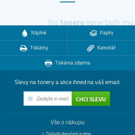
Na
tonery
jsme tady my.
Náplně
Papíry
Tiskárny
Kancelář
Tiskárna zdarma
Slevy na tonery a akce ihned na váš email:
CHCI SLEVU
Vše o nákupu
Způsob doručení a ceny