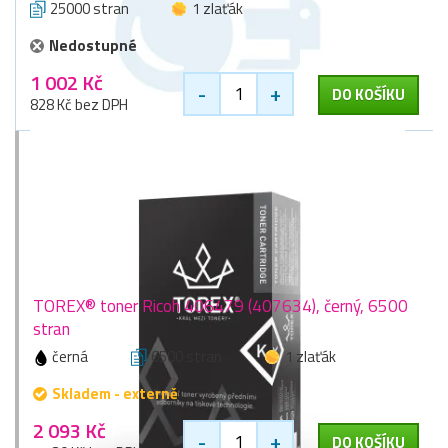
25000 stran
1 zlaťák
Nedostupné
1 002 Kč
-
+
DO KOŠÍKU
828 Kč bez DPH
TOREX® toner Ricoh 406479 (407634), černý, 6500
stran
černá
6500 stran
1 zlaťák
Skladem - externě
2 093 Kč
-
+
DO KOŠÍKU