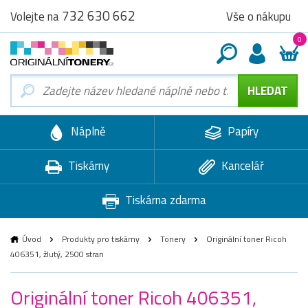
732 630 662
Vše o nákupu
Volejte na
0
Náplně
Papíry
Tiskárny
Kancelář
Tiskárna zdarma
Úvod
Produkty pro tiskárny
Tonery
Originální toner Ricoh
406351, žlutý, 2500 stran
Originální toner Ricoh 406351,