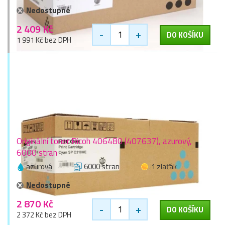
Nedostupné
2 409 Kč
-
+
DO KOŠÍKU
1 991 Kč bez DPH
Originální toner Ricoh 406480 (407637), azurový,
6000 stran
azurová
6000 stran
1 zlaťák
Nedostupné
2 870 Kč
-
+
DO KOŠÍKU
2 372 Kč bez DPH