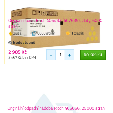
Originální toner Ricoh 406482 (407635), žlutý, 6000
stran
žlutá
6000 stran
1 zlaťák
Nedostupné
2 985 Kč
-
+
DO KOŠÍKU
2 467 Kč bez DPH
Originální odpadní nádoba Ricoh 406066, 25000 stran