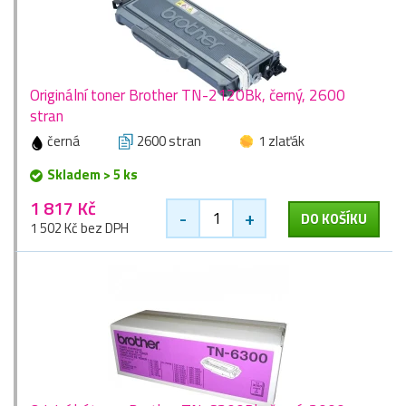
Originální toner Brother TN-2120Bk, černý, 2600
stran
černá
2600 stran
1 zlaťák
Skladem > 5 ks
1 817 Kč
-
+
DO KOŠÍKU
1 502 Kč bez DPH