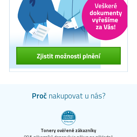
Proč
nakupovat u nás?
Tonery ověřené zákazníky