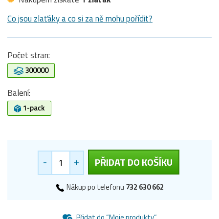
Co jsou zlaťáky a co si za ně mohu pořídit?
Počet stran:
300000
Balení:
1-pack
-
+
PŘIDAT DO KOŠÍKU
Nákup po telefonu
732 630 662
Přidat do “Moje produkty”