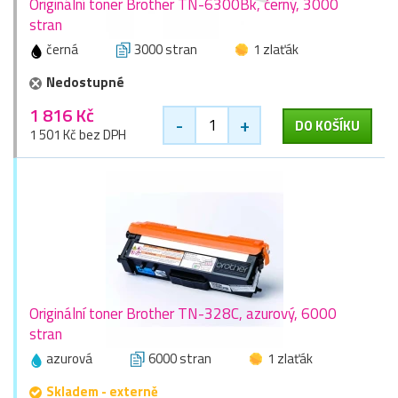
Originální toner Brother TN-6300Bk, černý, 3000
stran
černá
3000 stran
1 zlaťák
Nedostupné
1 816 Kč
-
+
DO KOŠÍKU
1 501 Kč bez DPH
Originální toner Brother TN-328C, azurový, 6000
stran
azurová
6000 stran
1 zlaťák
Skladem - externě