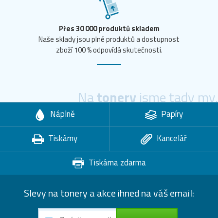
Přes 30 000 produktů skladem
Naše sklady jsou plné produktů a dostupnost
zboží 100 % odpovídá skutečnosti.
Na
tonery
jsme tady my.
Náplně
Papíry
Tiskárny
Kancelář
Tiskárna zdarma
Slevy na tonery a akce ihned na váš email: