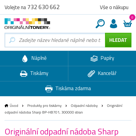
732 630 662
Vše o nákupu
Volejte na
0
Náplně
Papíry
Tiskárny
Kancelář
Tiskárna zdarma
Úvod
Produkty pro tiskárny
Odpadní nádoby
Originální
odpadní nádoba Sharp BP-HB701, 300000 stran
Originální odpadní nádoba Sharp