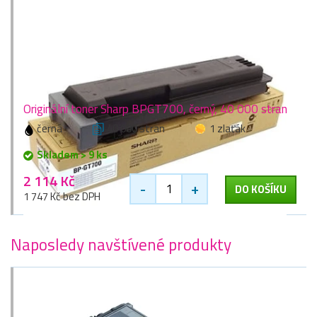
Originální toner Sharp BPGT700, černý, 40 000 stran
černá
40 000 stran
1 zlaťák
Skladem > 9 ks
2 114 Kč
-
+
DO KOŠÍKU
1 747 Kč bez DPH
Naposledy navštívené produkty