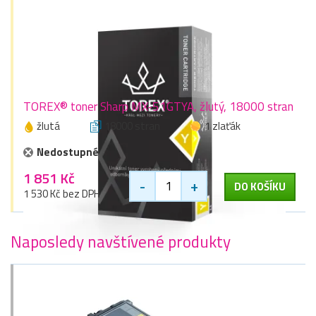
TOREX® toner Sharp MX-51GTYA, žlutý, 18000 stran
žlutá
18000 stran
1 zlaťák
Nedostupné
1 851 Kč
-
+
DO KOŠÍKU
1 530 Kč bez DPH
Naposledy navštívené produkty