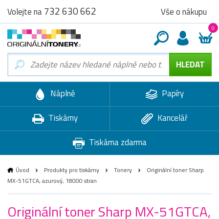
732 630 662
Vše o nákupu
Volejte na
0
Náplně
Papíry
Tiskárny
Kancelář
Tiskárna zdarma
Úvod
Produkty pro tiskárny
Tonery
Originální toner Sharp
MX-51GTCA, azurový, 18000 stran
Originální toner Sharp MX-51GTCA,