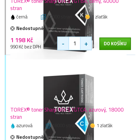
TOREX® toner Sharp MX-51GTBA, černý, 40000
stran
černá
40000 stran
1 zlaťák
Nedostupné
1 198 Kč
-
+
DO KOŠÍKU
990 Kč bez DPH
TOREX® toner Sharp MX-51GTCA, azurový, 18000
stran
azurová
18000 stran
1 zlaťák
Nedostupné