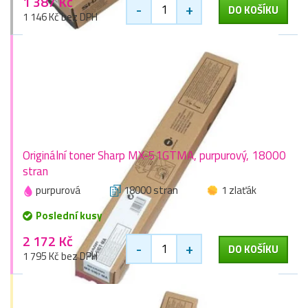
1 387 Kč
-
+
DO KOŠÍKU
1 146 Kč bez DPH
Originální toner Sharp MX-51GTMA, purpurový, 18000
stran
purpurová
18000 stran
1 zlaťák
Poslední kusy
2 172 Kč
-
+
DO KOŠÍKU
1 795 Kč bez DPH