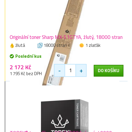
Originální toner Sharp MX-51GTYA, žlutý, 18000 stran
žlutá
18000 stran
1 zlaťák
Poslední kus
2 172 Kč
-
+
DO KOŠÍKU
1 795 Kč bez DPH