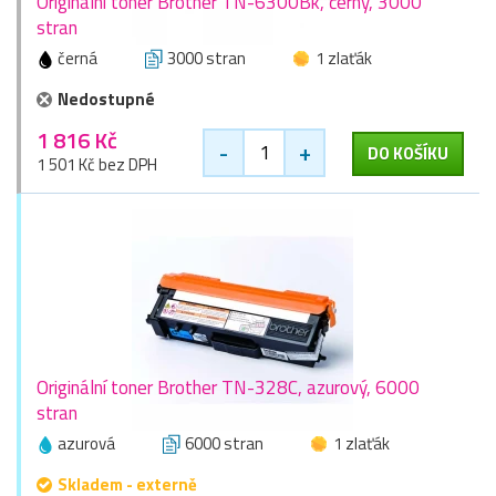
Originální toner Brother TN-6300Bk, černý, 3000
stran
černá
3000 stran
1 zlaťák
Nedostupné
1 816 Kč
-
+
DO KOŠÍKU
1 501 Kč bez DPH
Originální toner Brother TN-328C, azurový, 6000
stran
azurová
6000 stran
1 zlaťák
Skladem - externě