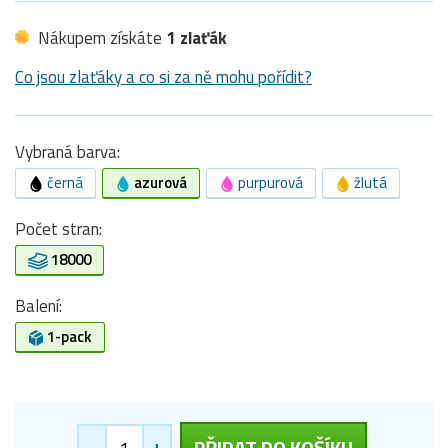
Nákupem získáte
1 zlaťák
Co jsou zlaťáky a co si za ně mohu pořídit?
Vybraná barva:
černá
azurová
purpurová
žlutá
Počet stran:
18000
Balení:
1-pack
-
+
PŘIDAT DO KOŠÍKU