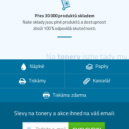
Přes 30 000 produktů skladem
Naše sklady jsou plné produktů a dostupnost
zboží 100 % odpovídá skutečnosti.
Na
tonery
jsme tady my.
Náplně
Papíry
Tiskárny
Kancelář
Tiskárna zdarma
Slevy na tonery a akce ihned na váš email: