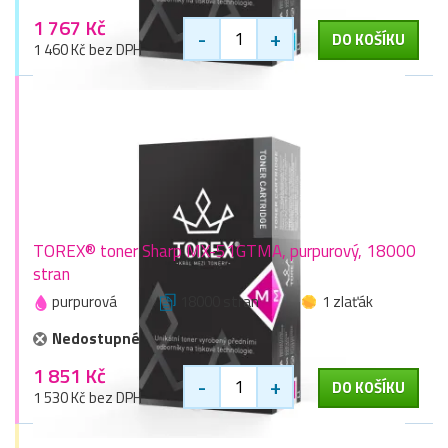
1 767 Kč
-
+
DO KOŠÍKU
1 460 Kč bez DPH
TOREX® toner Sharp MX-51GTMA, purpurový, 18000
stran
purpurová
18000 stran
1 zlaťák
Nedostupné
1 851 Kč
-
+
DO KOŠÍKU
1 530 Kč bez DPH