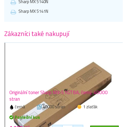
Sharp MX 5140N
Sharp MX 5141N
Zákazníci také nakupují
Originální toner Sharp MX-51GTBA, černý, 40000
stran
černá
40000 stran
1 zlaťák
Poslední kus