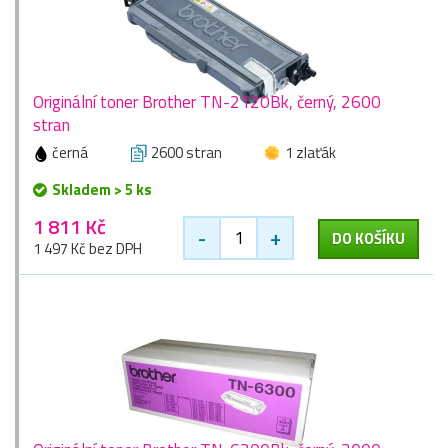
Originální toner Brother TN-2120Bk, černý, 2600
stran
černá
2600 stran
1 zlaťák
Skladem > 5 ks
1 811 Kč
-
+
DO KOŠÍKU
1 497 Kč bez DPH