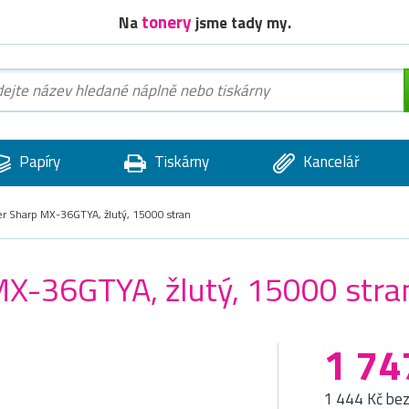
tonery
Na
jsme tady my.
Papíry
Tiskárny
Kancelář
er Sharp MX-36GTYA, žlutý, 15000 stran
 MX-36GTYA, žlutý, 15000 stra
1 74
1 444 Kč be