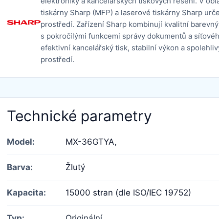
elektroniky a kancelářských tiskových řešení. V obla
tiskárny Sharp (MFP) a laserové tiskárny Sharp určen
prostředí. Zařízení Sharp kombinují kvalitní barevný 
s pokročilými funkcemi správy dokumentů a síťovéh
efektivní kancelářský tisk, stabilní výkon a spoleh
prostředí.
Technické parametry
Model:
MX-36GTYA,
Barva:
Žlutý
Kapacita:
15000 stran (dle ISO/IEC 19752)
Typ:
Originální