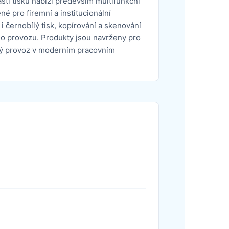
sti tisku nabízí především multifunkční
é pro firemní a institucionální
i černobílý tisk, kopírování a skenování
o provozu. Produkty jsou navrženy pro
livý provoz v moderním pracovním