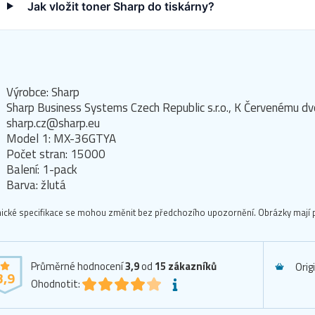
Jak vložit toner Sharp do tiskárny?
Výrobce: Sharp
Sharp Business Systems Czech Republic s.r.o., K Červenému 
sharp.cz@sharp.eu
Model 1: MX-36GTYA
Počet stran: 15000
Balení: 1-pack
Barva: žlutá
ické specifikace se mohou změnit bez předchozího upozornění. Obrázky mají p
Průměrné hodnocení
3,9
od
15
zákazníků
Orig
3,9
Ohodnotit: