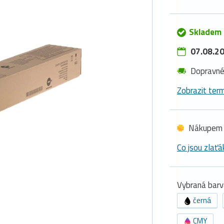
Skladem 
07.08.20
Dopravn
Zobrazit term
Nákupem 
Co jsou zlaťá
Vybraná barv
černá
CMY