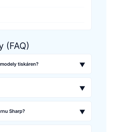
y (FAQ)
 modely tiskáren?
▼
▼
árnu Sharp?
▼