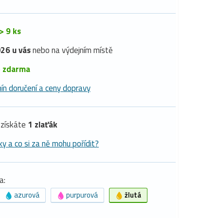
> 9 ks
26 u vás
nebo na výdejním místě
é
zdarma
ín doručení a ceny dopravy
získáte
1 zlaťák
ky a co si za ně mohu pořídit?
a:
azurová
purpurová
žlutá