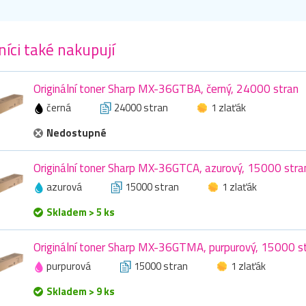
íci také nakupují
Originální toner Sharp MX-36GTBA, černý, 24000 stran
černá
24000 stran
1 zlaťák
Nedostupné
Originální toner Sharp MX-36GTCA, azurový, 15000 stra
azurová
15000 stran
1 zlaťák
Skladem > 5 ks
Originální toner Sharp MX-36GTMA, purpurový, 15000 s
purpurová
15000 stran
1 zlaťák
Skladem > 9 ks