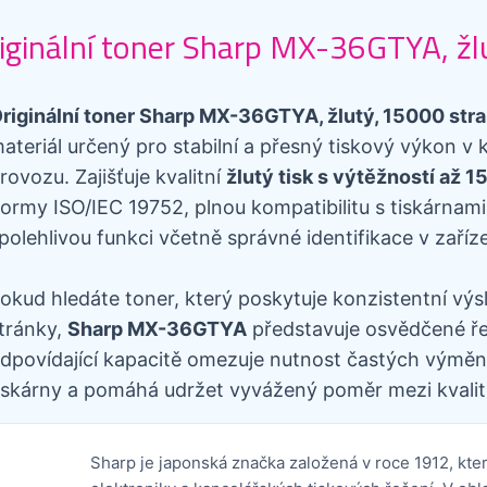
iginální toner Sharp MX-36GTYA, žl
riginální toner Sharp MX-36GTYA, žlutý, 15000 str
ateriál určený pro stabilní a přesný tiskový výkon 
rovozu. Zajišťuje kvalitní
žlutý tisk s výtěžností až 
ormy ISO/IEC 19752, plnou kompatibilitu s tiskárnami
polehlivou funkci včetně správné identifikace v zaříze
okud hledáte toner, který poskytuje konzistentní výs
tránky,
Sharp MX-36GTYA
představuje osvědčené řeš
dpovídající kapacitě omezuje nutnost častých výměn,
iskárny a pomáhá udržet vyvážený poměr mezi kvalit
Sharp je japonská značka založená v roce 1912, kt