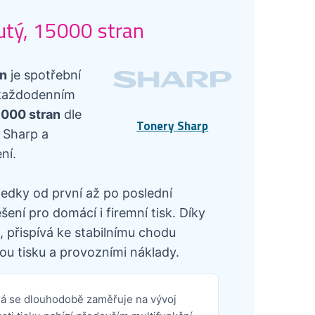
utý, 15000 stran
an
je spotřební
v každodenním
15000 stran
dle
Tonery Sharp
 Sharp a
ní.
ledky od první až po poslední
ení pro domácí i firemní tisk. Díky
 přispívá ke stabilnímu chodu
ou tisku a provozními náklady.
erá se dlouhodobě zaměřuje na vývoj