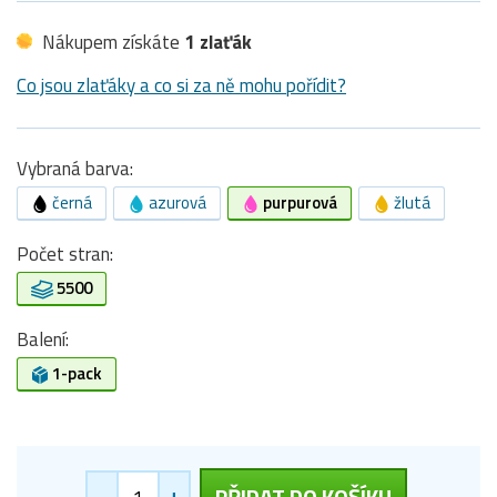
Nákupem získáte
1 zlaťák
Co jsou zlaťáky a co si za ně mohu pořídit?
Vybraná barva:
černá
azurová
purpurová
žlutá
Počet stran:
5500
Balení:
1-pack
-
+
PŘIDAT DO KOŠÍKU