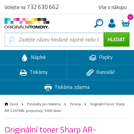
732 630 662
Vše o nákupu
Volejte na
0
Náplně
Papíry
Tiskárny
Kancelář
Tiskárna zdarma
Úvod
Produkty pro tiskárny
Tonery
Originální toner Sharp
AR-C26TMN, purpurový, 5500 stran
Originální toner Sharp AR-