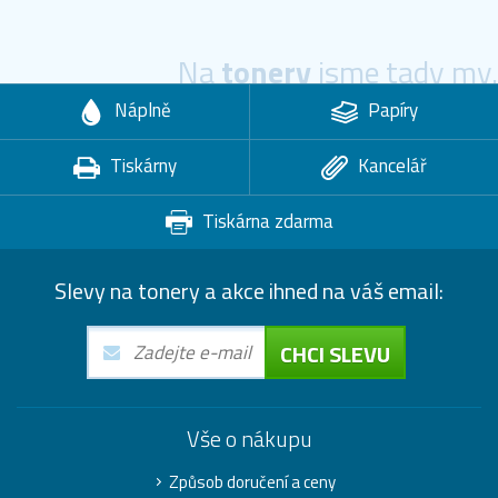
Na
tonery
jsme tady my.
Náplně
Papíry
Tiskárny
Kancelář
Tiskárna zdarma
Slevy na tonery a akce ihned na váš email:
CHCI SLEVU
Vše o nákupu
Způsob doručení a ceny