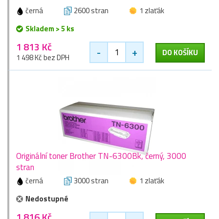
černá
2600 stran
1 zlaťák
Skladem > 5 ks
1 813 Kč
-
+
DO KOŠÍKU
1 498 Kč bez DPH
Originální toner Brother TN-6300Bk, černý, 3000
stran
černá
3000 stran
1 zlaťák
Nedostupné
1 816 Kč