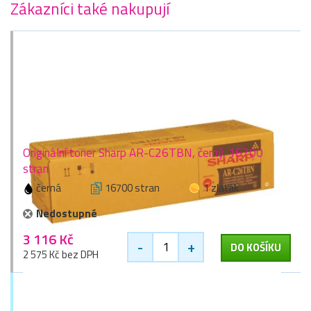
Zákazníci také nakupují
Originální toner Sharp AR-C26TBN, černý, 16700
stran
černá
16700 stran
1 zlaťák
Nedostupné
3 116 Kč
-
+
DO KOŠÍKU
2 575 Kč bez DPH