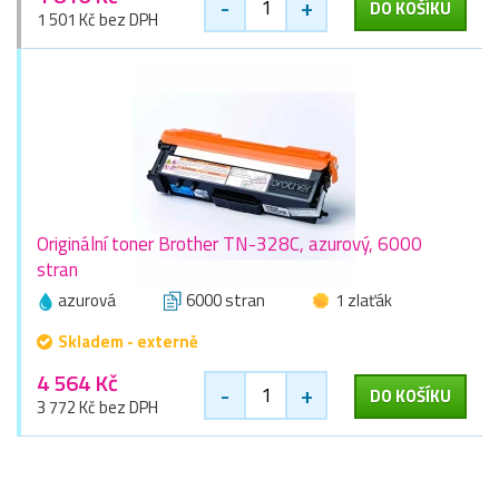
-
+
DO KOŠÍKU
1 501 Kč bez DPH
Originální toner Brother TN-328C, azurový, 6000
stran
azurová
6000 stran
1 zlaťák
Skladem - externě
4 564 Kč
-
+
DO KOŠÍKU
3 772 Kč bez DPH