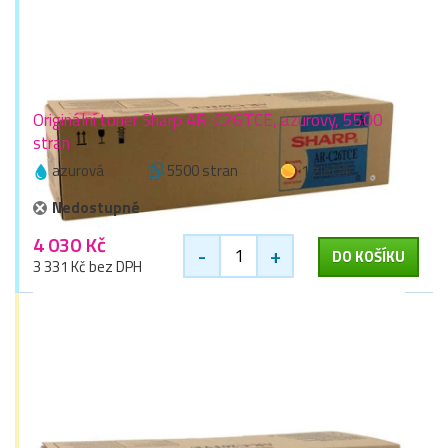
Originální toner Sharp AR-C26TCE, azurový, 5500
stran
azurová
5500 stran
1 zlaťák
Nedostupné
4 030 Kč
-
+
DO KOŠÍKU
3 331 Kč bez DPH