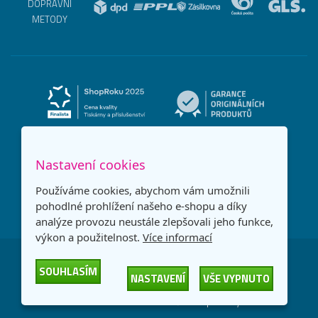
DOPRAVNÍ
METODY
Nastavení cookies
Používáme cookies, abychom vám umožnili
pohodlné prohlížení našeho e-shopu a díky
analýze provozu neustále zlepšovali jeho funkce,
výkon a použitelnost.
Více informací
Česká republika
Slovensko
SOUHLASÍM
NASTAVENÍ
VŠE VYPNUTO
© 2026
Printonia s.r.o.
Všechna práva vyhrazena
-
-