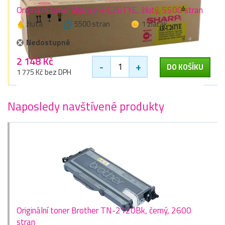
Originální toner Sharp AR-C26TYE, žlutý, 5500 stran
žlutá
5500 stran
1 zlaťák
Nedostupné
2 148 Kč
-
+
DO KOŠÍKU
1 775 Kč bez DPH
Naposledy navštívené produkty
Originální toner Brother TN-2120Bk, černý, 2600
stran