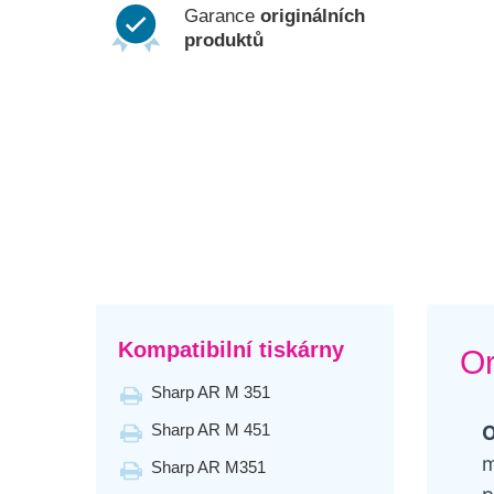
Garance
originálních
produktů
Kompatibilní tiskárny
Or
Sharp AR M 351
Sharp AR M 451
O
m
Sharp AR M351