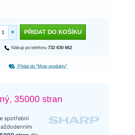
+
PŘIDAT DO KOŠÍKU
Nákup po telefonu
732 630 662
Přidat do “Moje produkty”
rný, 35000 stran
e spotřební
v každodenním