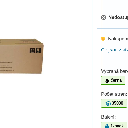
Nedostu
Nákupem
Co jsou zlať
Vybraná bar
černá
Počet stran:
35000
Balení:
1-pack