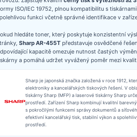
rovozu. Zajišťuje kvalitní
černý tisk s výtěžností až 
ormy ISO/IEC 19752, plnou kompatibilitu s tiskárnami
polehlivou funkci včetně správné identifikace v zaříze
okud hledáte toner, který poskytuje konzistentní výs
tránky,
Sharp AR-455T
představuje osvědčené řešení 
dpovídající kapacitě omezuje nutnost častých výměn,
iskárny a pomáhá udržet vyvážený poměr mezi kvalit
Sharp je japonská značka založená v roce 1912, kt
elektroniky a kancelářských tiskových řešení. V obla
tiskárny Sharp (MFP) a laserové tiskárny Sharp určen
prostředí. Zařízení Sharp kombinují kvalitní barevný 
s pokročilými funkcemi správy dokumentů a síťovéh
efektivní kancelářský tisk, stabilní výkon a spoleh
prostředí.