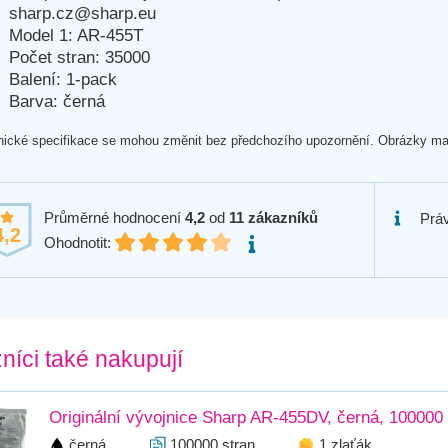
sharp.cz@sharp.eu
Model 1: AR-455T
Počet stran: 35000
Balení: 1-pack
Barva: černá
ické specifikace se mohou změnit bez předchozího upozornění. Obrázky mají
Průměrné hodnocení
4,2
od
11
zákazníků
Práv
4,2
Ohodnotit:
níci také nakupují
Originální vývojnice Sharp AR-455DV, černá, 100000 
černá
100000 stran
1 zlaťák