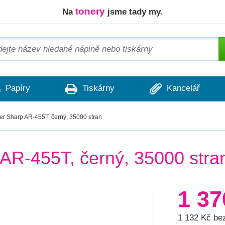
tonery
Na
jsme tady my.
Papíry
Tiskárny
Kancelář
ner Sharp AR-455T, černý, 35000 stran
 AR-455T, černý, 35000 stra
1 3
1 132 Kč b