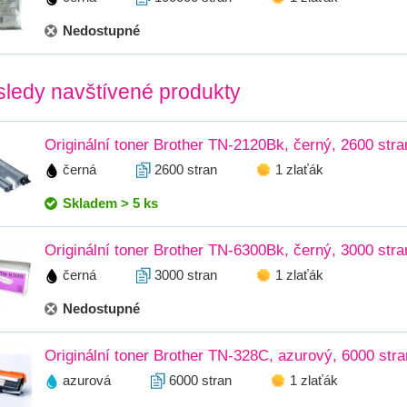
Nedostupné
ledy navštívené produkty
Originální toner Brother TN-2120Bk, černý, 2600 stra
černá
2600 stran
1 zlaťák
Skladem > 5 ks
Originální toner Brother TN-6300Bk, černý, 3000 stra
černá
3000 stran
1 zlaťák
Nedostupné
Originální toner Brother TN-328C, azurový, 6000 stra
azurová
6000 stran
1 zlaťák