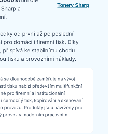
35000 stran
dle
Tonery Sharp
 Sharp a
ní.
ledky od první až po poslední
pro domácí i firemní tisk. Díky
 přispívá ke stabilnímu chodu
ou tisku a provozními náklady.
erá se dlouhodobě zaměřuje na vývoj
sti tisku nabízí především multifunkční
é pro firemní a institucionální
i černobílý tisk, kopírování a skenování
o provozu. Produkty jsou navrženy pro
livý provoz v moderním pracovním