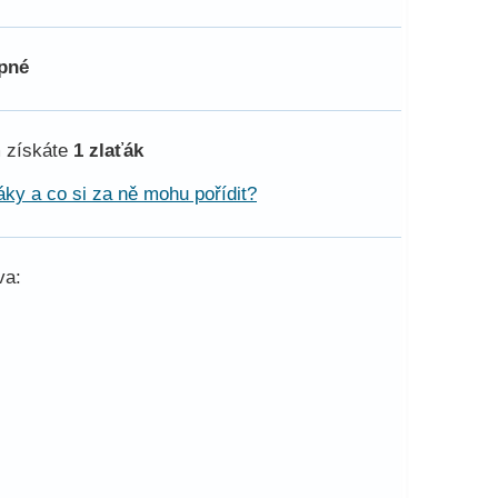
pné
 získáte
1 zlaťák
áky a co si za ně mohu pořídit?
va: