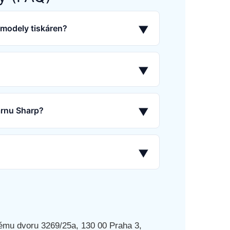
 modely tiskáren?
▼
▼
árnu Sharp?
▼
▼
ému dvoru 3269/25a, 130 00 Praha 3,