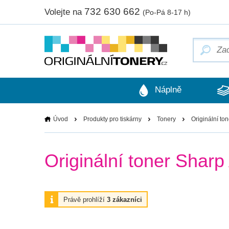
732 630 662
Volejte na
(Po-Pá 8-17 h)
Náplně
Úvod
Produkty pro tiskárny
Tonery
Originální to
Originální toner Sharp
Právě prohlíží
3 zákazníci