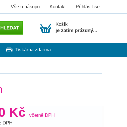
Vše o nákupu
Kontakt
Přihlásit se
Košík
je zatím prázdný...
Tiskárna zdarma
n
70 Kč
včetně DPH
ez DPH