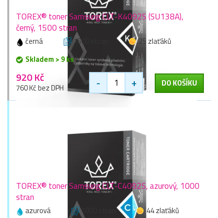
TOREX® toner Samsung CLT-K4092S (SU138A),
černý, 1500 stran
černá
1500 stran
25 zlaťáků
Skladem > 9 ks
920 Kč
-
+
DO KOŠÍKU
760 Kč bez DPH
TOREX® toner Samsung CLT-C4092S, azurový, 1000
stran
azurová
1000 stran
44 zlaťáků