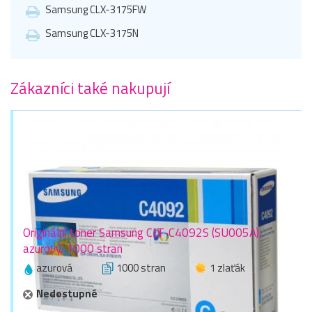
Samsung CLX-3175FW
Samsung CLX-3175N
Zákazníci také nakupují
Originální toner Samsung CLT-C4092S (SU005A),
azurový, 1000 stran
azurová
1000 stran
1 zlaťák
Nedostupné