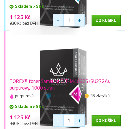
Skladem > 9 ks
1 125 Kč
-
+
DO KOŠÍKU
930 Kč bez DPH
TOREX® toner Samsung CLT-M4092S (SU272A),
purpurový, 1000 stran
purpurová
1000 stran
35 zlaťáků
Skladem > 9 ks
1 125 Kč
-
+
DO KOŠÍKU
930 Kč bez DPH