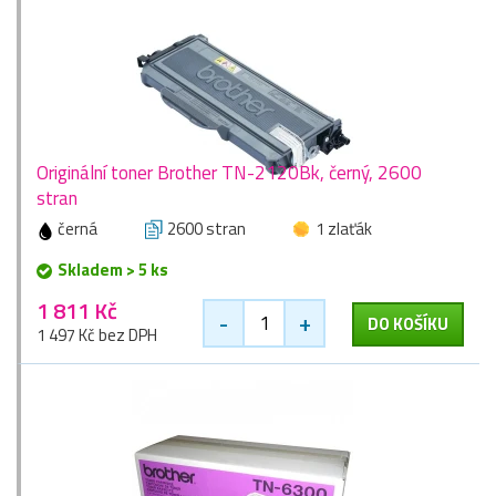
Originální toner Brother TN-2120Bk, černý, 2600
stran
černá
2600 stran
1 zlaťák
Skladem > 5 ks
1 811 Kč
-
+
DO KOŠÍKU
1 497 Kč bez DPH