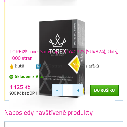
TOREX® toner Samsung CLT-Y4092S (SU482A), žlutý,
1000 stran
žlutá
1000 stran
44 zlaťáků
Skladem > 9 ks
1 125 Kč
-
+
DO KOŠÍKU
930 Kč bez DPH
Naposledy navštívené produkty