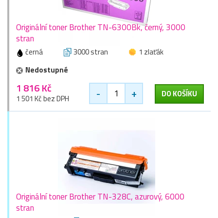
Originální toner Brother TN-6300Bk, černý, 3000
stran
černá
3000 stran
1 zlaťák
Nedostupné
1 816 Kč
-
+
DO KOŠÍKU
1 501 Kč bez DPH
Originální toner Brother TN-328C, azurový, 6000
stran