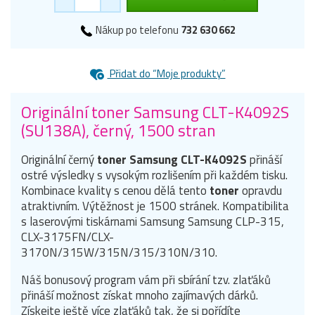
Nákup po telefonu
732 630 662
Přidat do “Moje produkty”
Originální toner Samsung CLT-K4092S
(SU138A), černý, 1500 stran
Originální černý
toner Samsung CLT-K4092S
přináší
ostré výsledky s vysokým rozlišením při každém tisku.
Kombinace kvality s cenou dělá tento
toner
opravdu
atraktivním. Výtěžnost je 1500 stránek. Kompatibilita
s laserovými tiskárnami Samsung Samsung CLP-315,
CLX-3175FN/CLX-
3170N/315W/315N/315/310N/310.
Náš bonusový program vám při sbírání tzv. zlaťáků
přináší možnost získat mnoho zajímavých dárků.
Získejte ještě více zlaťáků tak, že si pořídíte