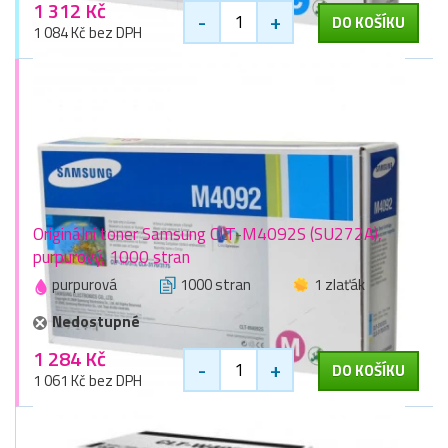
1 312 Kč
-
+
DO KOŠÍKU
1 084 Kč bez DPH
Originální toner Samsung CLT-M4092S (SU272A),
purpurový, 1000 stran
purpurová
1000 stran
1 zlaťák
Nedostupné
1 284 Kč
-
+
DO KOŠÍKU
1 061 Kč bez DPH