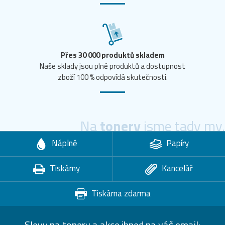
Přes 30 000 produktů skladem
Naše sklady jsou plné produktů a dostupnost
zboží 100 % odpovídá skutečnosti.
Na
tonery
jsme tady my.
Náplně
Papíry
Tiskárny
Kancelář
Tiskárna zdarma
Slevy na tonery a akce ihned na váš email: