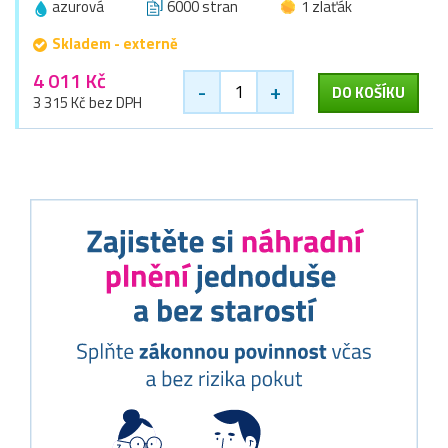
azurová
6000 stran
1 zlaťák
Skladem - externě
4 011 Kč
-
+
DO KOŠÍKU
3 315 Kč bez DPH