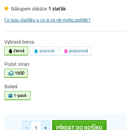
Nákupem získáte
1 zlaťák
Co jsou zlaťáky a co si za ně mohu pořídit?
Vybraná barva:
černá
azurová
purpurová
Počet stran:
1500
Balení:
1-pack
-
+
PŘIDAT DO KOŠÍKU