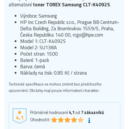
alternativní
toner TOREX Samsung CLT-K4092S
.
Výrobce: Samsung
HP Inc Czech Republic s.r.o., Prague BB Centrum-
Delta Building, Za Brumlovkou 1559/5, Praha,
Česka Republika 140 00, rcgo@hpe.com
Model 1: CLT-K4092S
Model 2: SU138A
Počet stran: 1500
Balení: 1-pack
Barva: černá
Náklady na tisk: 0.85 Kč / strana
Technické specifikace se mohou změnit bez předchozího
upozornění. Obrázky mají pouze informativní charakter.
Průměrné hodnocení
4,1
od
7
zákazníků
4,1
Ohodnotit: