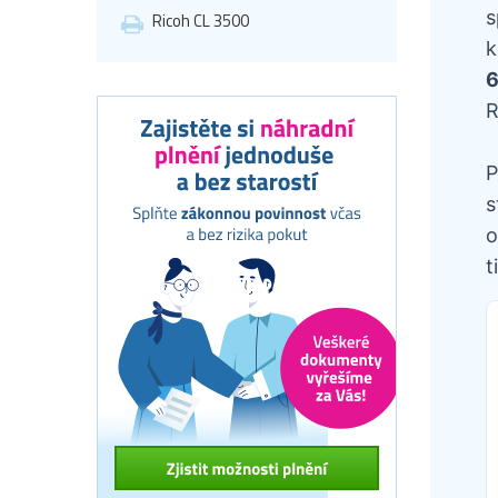
s
Ricoh CL 3500
k
6
R
P
s
o
t