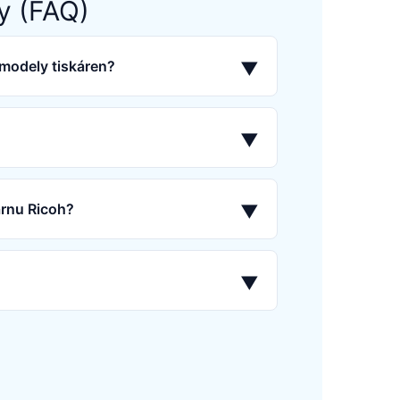
y (FAQ)
 modely tiskáren?
▼
▼
árnu Ricoh?
▼
▼