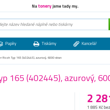
tonery
Na
jsme tady my.
Papíry
Tiskárny
Kancelář
er Ricoh Typ 165 (402445), azurový, 6000 stran
Typ 165 (402445), azurový, 60
2 28
1 885 Kč be