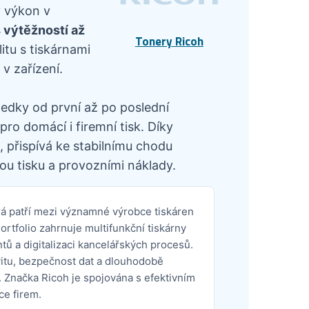
ý výkon v
s výtěžností až
Tonery Ricoh
itu s tiskárnami
v zařízení.
ledky od první až po poslední
ro domácí i firemní tisk. Díky
 přispívá ke stabilnímu chodu
ou tisku a provozními náklady.
rá patří mezi významné výrobce tiskáren
rtfolio zahrnuje multifunkční tiskárny
tů a digitalizaci kancelářských procesů.
vitu, bezpečnost dat a dlouhodobě
 Značka Ricoh je spojována s efektivním
ce firem.