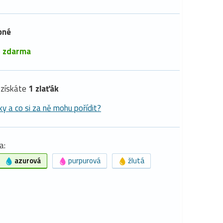
pné
é
zdarma
získáte
1 zlaťák
ky a co si za ně mohu pořídit?
a:
azurová
purpurová
žlutá