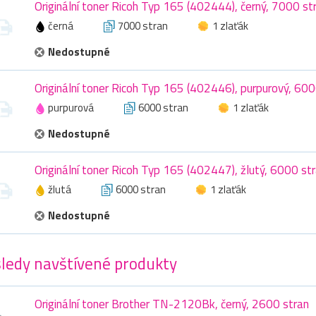
Originální toner Ricoh Typ 165 (402444), černý, 7000 st
černá
7000 stran
1 zlaťák
Nedostupné
Originální toner Ricoh Typ 165 (402446), purpurový, 600
purpurová
6000 stran
1 zlaťák
Nedostupné
Originální toner Ricoh Typ 165 (402447), žlutý, 6000 st
žlutá
6000 stran
1 zlaťák
Nedostupné
ledy navštívené produkty
Originální toner Brother TN-2120Bk, černý, 2600 stran