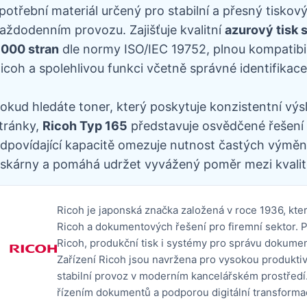
potřební materiál určený pro stabilní a přesný tiskov
aždodenním provozu. Zajišťuje kvalitní
azurový tisk 
000 stran
dle normy ISO/IEC 19752, plnou kompatibil
icoh a spolehlivou funkci včetně správné identifikace 
okud hledáte toner, který poskytuje konzistentní výs
tránky,
Ricoh Typ 165
představuje osvědčené řešení p
dpovídající kapacitě omezuje nutnost častých výměn,
iskárny a pomáhá udržet vyvážený poměr mezi kvalit
Ricoh je japonská značka založená v roce 1936, kte
Ricoh a dokumentových řešení pro firemní sektor. Po
Ricoh, produkční tisk i systémy pro správu dokumen
Zařízení Ricoh jsou navržena pro vysokou produkti
stabilní provoz v moderním kancelářském prostředí.
řízením dokumentů a podporou digitální transforma