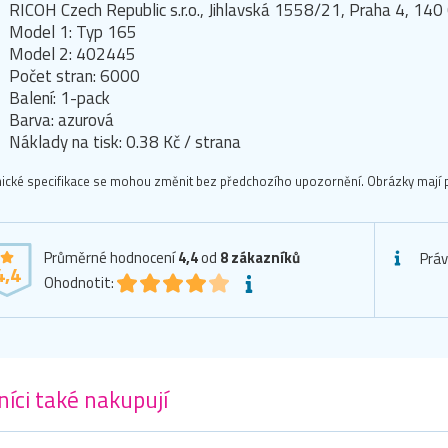
RICOH Czech Republic s.r.o., Jihlavská 1558/21, Praha 4, 140 
Model 1: Typ 165
Model 2: 402445
Počet stran: 6000
Balení: 1-pack
Barva: azurová
Náklady na tisk: 0.38 Kč / strana
ické specifikace se mohou změnit bez předchozího upozornění. Obrázky mají p
Průměrné hodnocení
4,4
od
8
zákazníků
Práv
4,4
Ohodnotit:
íci také nakupují