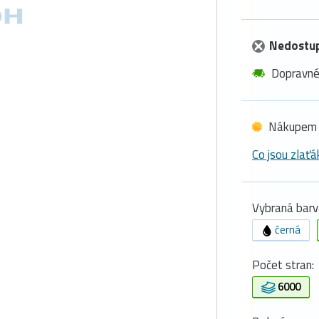
Nedostu
Dopravn
Nákupem 
Co jsou zlaťá
Vybraná barv
černá
Počet stran:
6000