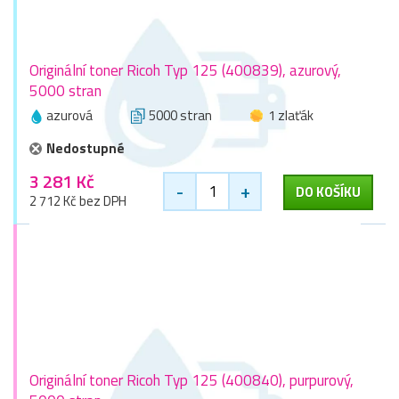
Originální toner Ricoh Typ 125 (400839), azurový,
5000 stran
azurová
5000 stran
1 zlaťák
Nedostupné
3 281 Kč
-
+
DO KOŠÍKU
2 712 Kč bez DPH
Originální toner Ricoh Typ 125 (400840), purpurový,