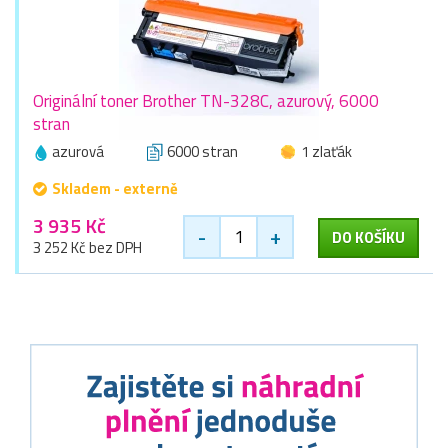
Originální toner Brother TN-328C, azurový, 6000
stran
azurová
6000 stran
1 zlaťák
Skladem - externě
3 935 Kč
-
+
DO KOŠÍKU
3 252 Kč bez DPH