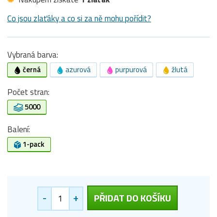
Co jsou zlaťáky a co si za ně mohu pořídit?
Vybraná barva:
černá
azurová
purpurová
žlutá
Počet stran:
5000
Balení:
1-pack
-
+
PŘIDAT DO KOŠÍKU