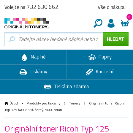
732 630 662
Vše o nákupu
Volejte na
0
Náplně
Papíry
Tiskárny
Kancelář
Tiskárna zdarma
Úvod
Produkty pro tiskárny
Tonery
Originální toner Ricoh
Typ 125 (400838), černý, 5000 stran
Originální toner Ricoh Typ 125