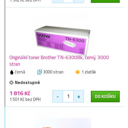
Originální toner Brother TN-6300Bk, černý, 3000
stran
černá
3000 stran
1 zlaťák
Nedostupné
1 816 Kč
-
+
DO KOŠÍKU
1 501 Kč bez DPH