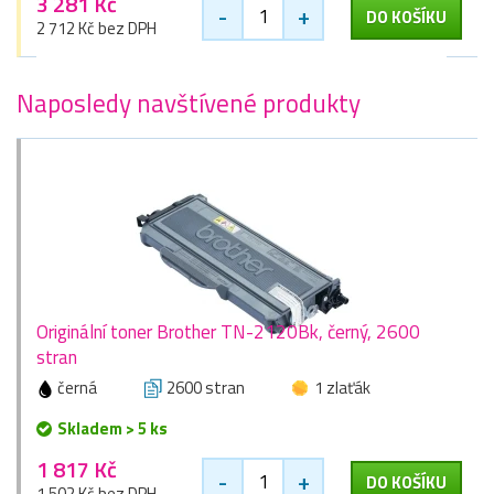
3 281 Kč
-
+
DO KOŠÍKU
2 712 Kč bez DPH
Naposledy navštívené produkty
Originální toner Brother TN-2120Bk, černý, 2600
stran
černá
2600 stran
1 zlaťák
Skladem > 5 ks
1 817 Kč
-
+
DO KOŠÍKU
1 502 Kč bez DPH