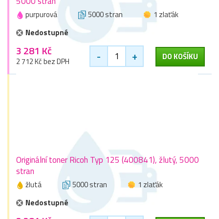
5000 stran
purpurová
5000 stran
1 zlaťák
Nedostupné
3 281 Kč
-
+
DO KOŠÍKU
2 712 Kč bez DPH
Originální toner Ricoh Typ 125 (400841), žlutý, 5000
stran
žlutá
5000 stran
1 zlaťák
Nedostupné