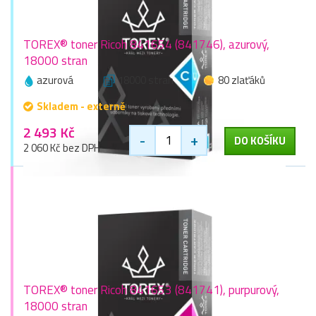
TOREX® toner Ricoh 841654 (841746), azurový,
18000 stran
azurová
18000 stran
80 zlaťáků
Skladem - externě
2 493 Kč
-
+
DO KOŠÍKU
2 060 Kč bez DPH
TOREX® toner Ricoh 841653 (841741), purpurový,
18000 stran