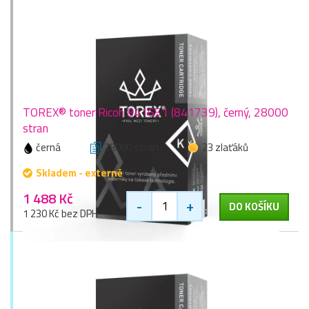
TOREX® toner Ricoh 841651 (841739), černý, 28000
stran
černá
28000 stran
23 zlaťáků
Skladem - externě
1 488 Kč
-
+
DO KOŠÍKU
1 230 Kč bez DPH