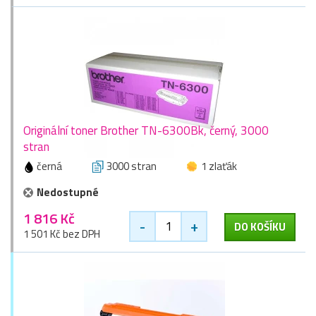
Originální toner Brother TN-6300Bk, černý, 3000
stran
černá
3000 stran
1 zlaťák
Nedostupné
1 816 Kč
-
+
DO KOŠÍKU
1 501 Kč bez DPH