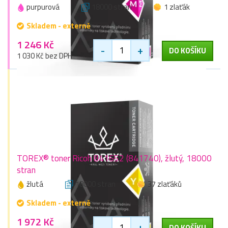
purpurová
18000 stran
1 zlaťák
Skladem - externě
1 246 Kč
-
+
DO KOŠÍKU
1 030 Kč bez DPH
TOREX® toner Ricoh 841652 (841740), žlutý, 18000
stran
žlutá
18000 stran
37 zlaťáků
Skladem - externě
1 972 Kč
-
+
DO KOŠÍKU