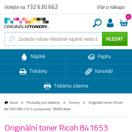
732 630 662
Vše o nákupu
Volejte na
0
Náplně
Papíry
Tiskárny
Kancelář
Tiskárna zdarma
Úvod
Produkty pro tiskárny
Tonery
Originální toner Ricoh
841653 (841741), purpurový, 18000 stran
Originální toner Ricoh 841653