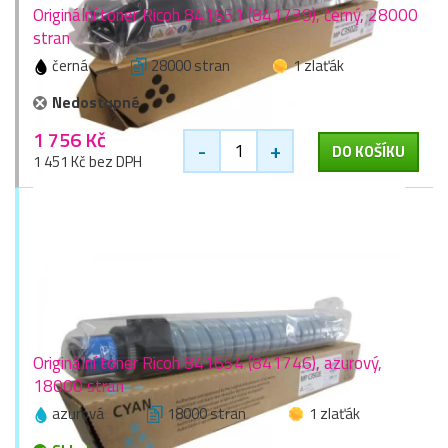
Originální toner Ricoh 841651 (841739), černý, 28000
stran
černá
28000 stran
1 zlaťák
Nedostupné
1 756 Kč
-
+
DO KOŠÍKU
1 451 Kč bez DPH
Originální toner Ricoh 841654 (841746), azurový,
18000 stran
azurová
18000 stran
1 zlaťák