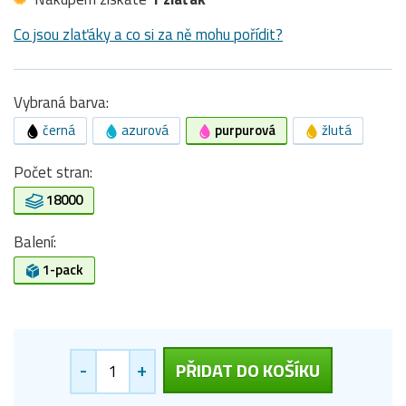
Co jsou zlaťáky a co si za ně mohu pořídit?
Vybraná barva:
černá
azurová
purpurová
žlutá
Počet stran:
18000
Balení:
1-pack
-
+
PŘIDAT DO KOŠÍKU