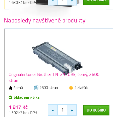
1 630 Kč bez DPH
Naposledy navštívené produkty
Originální toner Brother TN-2120Bk, černý, 2600
stran
černá
2600 stran
1 zlaťák
Skladem > 5 ks
1 817 Kč
-
+
DO KOŠÍKU
1 502 Kč bez DPH