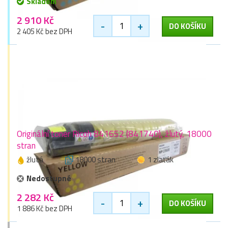
Skladem
2 910 Kč
-
+
DO KOŠÍKU
2 405 Kč bez DPH
Originální toner Ricoh 841652 (841740), žlutý, 18000
stran
žlutá
18000 stran
1 zlaťák
Nedostupné
2 282 Kč
-
+
DO KOŠÍKU
1 886 Kč bez DPH