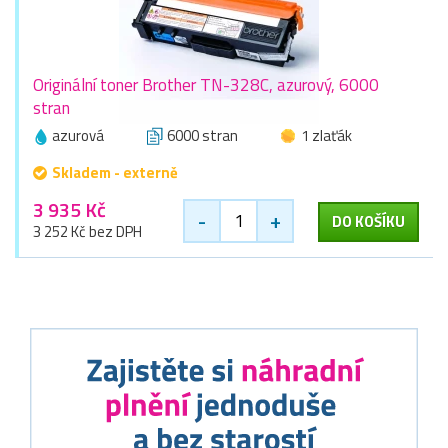
Originální toner Brother TN-328C, azurový, 6000
stran
azurová
6000 stran
1 zlaťák
Skladem - externě
3 935 Kč
-
+
DO KOŠÍKU
3 252 Kč bez DPH