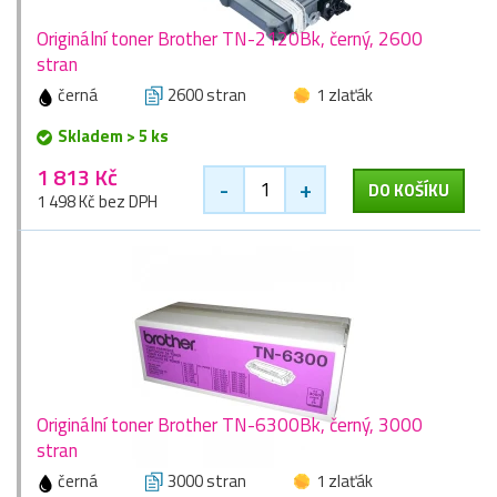
Originální toner Brother TN-2120Bk, černý, 2600
stran
černá
2600 stran
1 zlaťák
Skladem > 5 ks
1 813 Kč
-
+
DO KOŠÍKU
1 498 Kč bez DPH
Originální toner Brother TN-6300Bk, černý, 3000
stran
černá
3000 stran
1 zlaťák