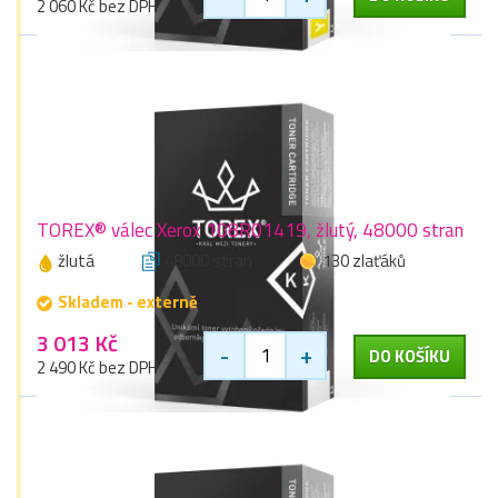
2 060 Kč bez DPH
TOREX® válec Xerox 108R01419, žlutý, 48000 stran
žlutá
48000 stran
130 zlaťáků
Skladem - externě
3 013 Kč
-
+
DO KOŠÍKU
2 490 Kč bez DPH