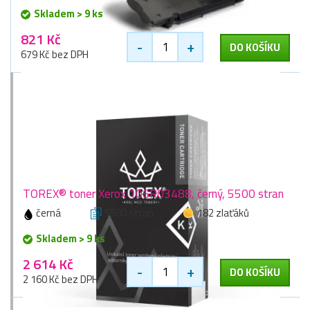
Skladem > 9 ks
821 Kč
-
+
DO KOŠÍKU
679 Kč bez DPH
TOREX® toner Xerox 106R03488, černý, 5500 stran
černá
5500 stran
182 zlaťáků
Skladem > 9 ks
2 614 Kč
-
+
DO KOŠÍKU
2 160 Kč bez DPH