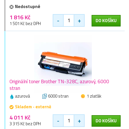
Nedostupné
1 816 Kč
-
+
DO KOŠÍKU
1 501 Kč bez DPH
Originální toner Brother TN-328C, azurový, 6000
stran
azurová
6000 stran
1 zlaťák
Skladem - externě
4 011 Kč
-
+
DO KOŠÍKU
3 315 Kč bez DPH