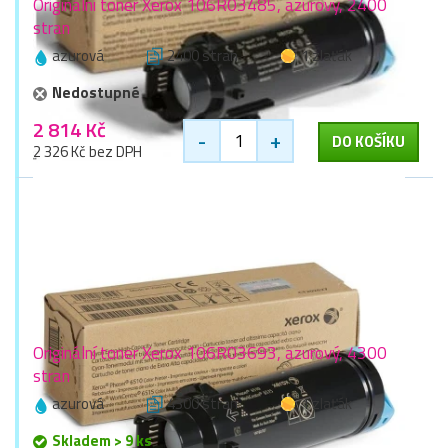
Originální toner Xerox 106R03485, azurový, 2400
stran
azurová
2400 stran
1 zlaťák
Nedostupné
2 814 Kč
-
+
DO KOŠÍKU
2 326 Kč bez DPH
Originální toner Xerox 106R03693, azurový, 4300
stran
azurová
4300 stran
1 zlaťák
Skladem > 9 ks