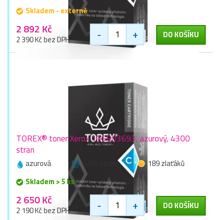
Skladem - externě
2 892 Kč
-
+
DO KOŠÍKU
2 390 Kč bez DPH
TOREX® toner Xerox 106R03693, azurový, 4300
stran
azurová
4300 stran
189 zlaťáků
Skladem > 5 ks
2 650 Kč
-
+
DO KOŠÍKU
2 190 Kč bez DPH