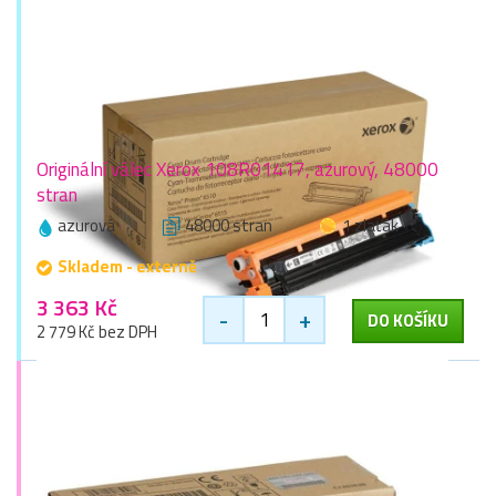
Originální válec Xerox 108R01417, azurový, 48000
stran
azurová
48000 stran
1 zlaťák
Skladem - externě
3 363 Kč
-
+
DO KOŠÍKU
2 779 Kč bez DPH