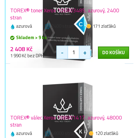
TOREX® toner Xerox 106R03485, azurový, 2400
stran
azurová
2400 stran
171 zlaťáků
Skladem > 9 ks
2 408 Kč
-
+
DO KOŠÍKU
1 990 Kč bez DPH
TOREX® válec Xerox 108R01417, azurový, 48000
stran
azurová
48000 stran
120 zlaťáků