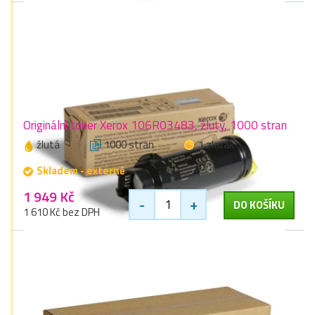
Originální toner Xerox 106R03483, žlutý, 1000 stran
žlutá
1000 stran
1 zlaťák
Skladem - externě
1 949 Kč
-
+
DO KOŠÍKU
1 610 Kč bez DPH