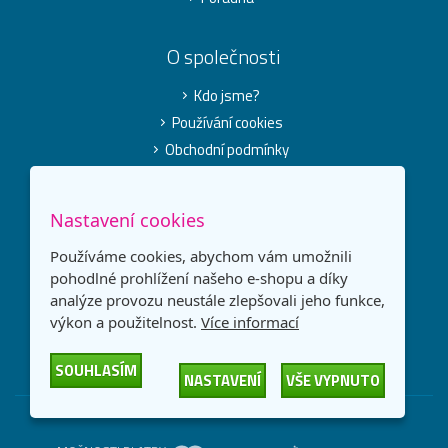
O společnosti
Kdo jsme?
Používání cookies
Obchodní podmínky
Pro média
Kontakt
Nastavení cookies
Používáme cookies, abychom vám umožnili
Kontaktujte nás
pohodlné prohlížení našeho e-shopu a díky
732 630 662
analýze provozu neustále zlepšovali jeho funkce,
Po-Pá 8-17 h
výkon a použitelnost.
Více informací
info@originalnitonery.cz
SOUHLASÍM
NASTAVENÍ
VŠE VYPNUTO