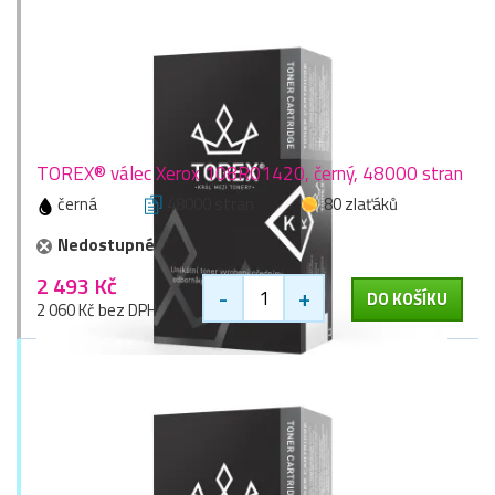
TOREX® válec Xerox 108R01420, černý, 48000 stran
černá
48000 stran
80 zlaťáků
Nedostupné
2 493 Kč
-
+
DO KOŠÍKU
2 060 Kč bez DPH