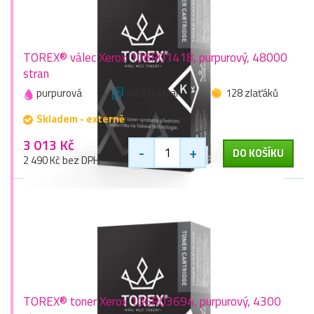
TOREX® válec Xerox 108R01418, purpurový, 48000
stran
purpurová
48000 stran
128 zlaťáků
Skladem - externě
3 013 Kč
-
+
DO KOŠÍKU
2 490 Kč bez DPH
TOREX® toner Xerox 106R03694, purpurový, 4300