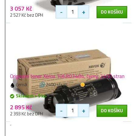
3 057 Kč
-
+
DO KOŠÍKU
2 527 Kč bez DPH
Originální toner Xerox 106R03484, černý, 2400 stran
černá
2400 stran
1 zlaťák
Skladem > 9 ks
2 895 Kč
-
+
DO KOŠÍKU
2 393 Kč bez DPH