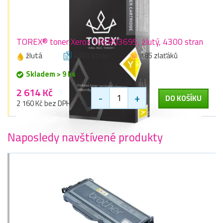
TOREX® toner Xerox 106R03695, žlutý, 4300 stran
žlutá
4300 stran
185 zlaťáků
Skladem > 9 ks
2 614 Kč
-
+
DO KOŠÍKU
2 160 Kč bez DPH
Naposledy navštívené produkty