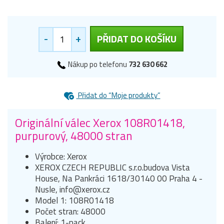
-
+
PŘIDAT DO KOŠÍKU
Nákup po telefonu
732 630 662
Přidat do “Moje produkty”
Originální válec Xerox 108R01418,
purpurový, 48000 stran
Výrobce: Xerox
XEROX CZECH REPUBLIC s.r.o.budova Vista
House, Na Pankráci 1618/30140 00 Praha 4 -
Nusle, info@xerox.cz
Model 1: 108R01418
Počet stran: 48000
Balení: 1-pack