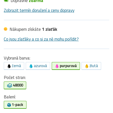
Dopravné
zdarma
Zobrazit termín doručení a ceny dopravy
Nákupem získáte
1 zlaťák
Co jsou zlaťáky a co si za ně mohu pořídit?
Vybraná barva:
černá
azurová
purpurová
žlutá
Počet stran:
48000
Balení:
1-pack