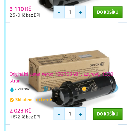
3 110 Kč
-
+
DO KOŠÍKU
2 570 Kč bez DPH
Originální toner Xerox 106R03481, azurový, 1000
stran
azurová
1000 stran
1 zlaťák
Skladem - externě
2 023 Kč
-
+
DO KOŠÍKU
1 672 Kč bez DPH