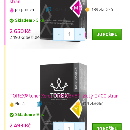
stran
purpurová
4300 stran
189 zlaťáků
Skladem > 5 ks
2 650 Kč
-
+
DO KOŠÍKU
2 190 Kč bez DPH
TOREX® toner Xerox 106R03487, žlutý, 2400 stran
žlutá
2400 stran
178 zlaťáků
Skladem > 9 ks
2 493 Kč
-
+
DO KOŠÍKU