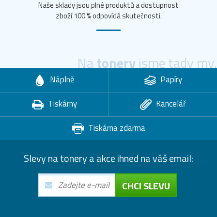
Naše sklady jsou plné produktů a dostupnost
zboží 100 % odpovídá skutečnosti.
Na
tonery
jsme tady my.
Náplně
Papíry
Tiskárny
Kancelář
Tiskárna zdarma
Slevy na tonery a akce ihned na váš email:
CHCI SLEVU