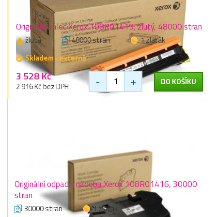
Originální válec Xerox 108R01419, žlutý, 48000 stran
žlutá
48000 stran
1 zlaťák
Skladem - externě
3 528 Kč
-
+
DO KOŠÍKU
2 916 Kč bez DPH
Originální odpadní nádoba Xerox 108R01416, 30000
stran
30000 stran
1 zlaťák