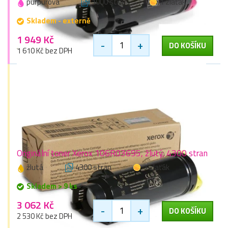
purpurová
1000 stran
1 zlaťák
Skladem - externě
1 949 Kč
-
+
DO KOŠÍKU
1 610 Kč bez DPH
Originální toner Xerox 106R03695, žlutý, 4300 stran
žlutá
4300 stran
1 zlaťák
Skladem > 9 ks
3 062 Kč
-
+
DO KOŠÍKU
2 530 Kč bez DPH