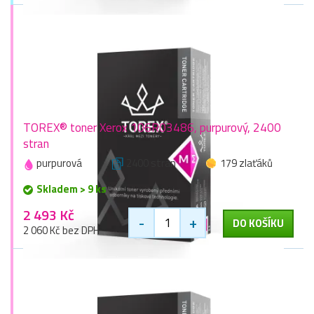
TOREX® toner Xerox 106R03486, purpurový, 2400
stran
purpurová
2400 stran
179 zlaťáků
Skladem > 9 ks
2 493 Kč
-
+
DO KOŠÍKU
2 060 Kč bez DPH