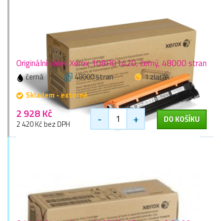
Originální válec Xerox 108R01420, černý, 48000 stran
černá
48000 stran
1 zlaťák
Skladem - externě
2 928 Kč
-
+
DO KOŠÍKU
2 420 Kč bez DPH