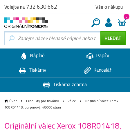
732 630 662
Vše o nákupu
Volejte na
0
Náplně
Papíry
Tiskárny
Kancelář
Tiskárna zdarma
Úvod
Produkty pro tiskárny
Válce
Originální válec Xerox
108R01418, purpurový, 48000 stran
Originální válec Xerox 108R01418,