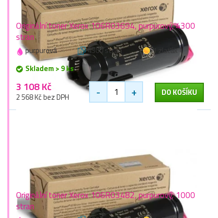
Originální toner Xerox 106R03694, purpurový, 4300
stran
purpurová
4300 stran
1 zlaťák
Skladem > 9 ks
3 108 Kč
-
+
DO KOŠÍKU
2 568 Kč bez DPH
Originální toner Xerox 106R03482, purpurový, 1000
stran