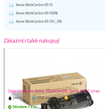
Xerox WorkCentre 6515
Xerox WorkCentre 6515DNI
Xerox WorkCentre 6515V_DN
Zákazníci také nakupují
Originální toner Xerox 106R03488, černý, 5500 stran
černá
5500 stran
1 zlaťák
Skladem > 9 ks