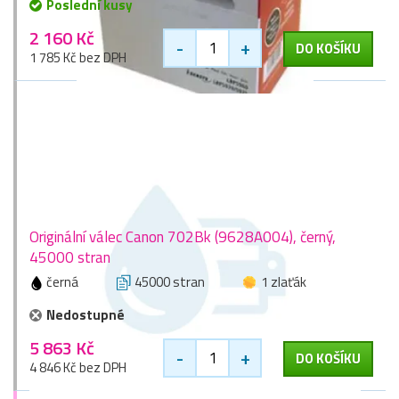
Poslední kusy
2 160 Kč
-
+
DO KOŠÍKU
1 785 Kč bez DPH
Originální válec Canon 702Bk (9628A004), černý,
45000 stran
černá
45000 stran
1 zlaťák
Nedostupné
5 863 Kč
-
+
DO KOŠÍKU
4 846 Kč bez DPH