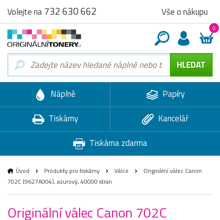
732 630 662
Vše o nákupu
Volejte na
0
Náplně
Papíry
Tiskárny
Kancelář
Tiskárna zdarma
Úvod
Produkty pro tiskárny
Válce
Originální válec Canon
702C (9627A004), azurový, 40000 stran
Originální válec Canon 702C