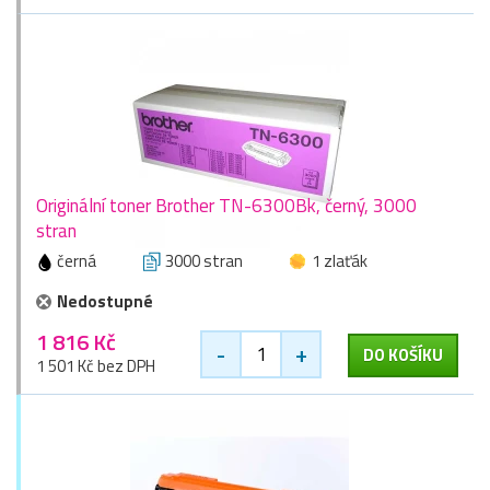
Originální toner Brother TN-6300Bk, černý, 3000
stran
černá
3000 stran
1 zlaťák
Nedostupné
1 816 Kč
-
+
DO KOŠÍKU
1 501 Kč bez DPH