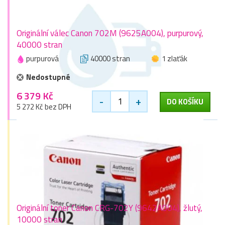
Originální válec Canon 702M (9625A004), purpurový,
40000 stran
purpurová
40000 stran
1 zlaťák
Nedostupné
6 379 Kč
-
+
DO KOŠÍKU
5 272 Kč bez DPH
Originální toner Canon CRG-702Y (9642A004), žlutý,
10000 stran