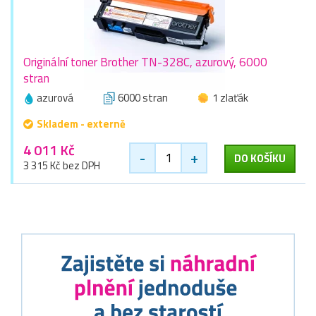
Originální toner Brother TN-328C, azurový, 6000
stran
azurová
6000 stran
1 zlaťák
Skladem - externě
4 011 Kč
-
+
DO KOŠÍKU
3 315 Kč bez DPH