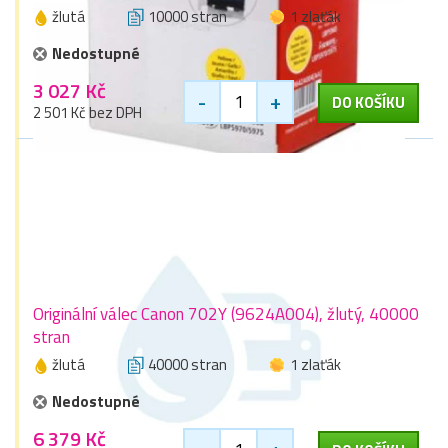
žlutá
10000 stran
1 zlaťák
Nedostupné
3 027 Kč
-
+
DO KOŠÍKU
2 501 Kč bez DPH
Originální válec Canon 702Y (9624A004), žlutý, 40000
stran
žlutá
40000 stran
1 zlaťák
Nedostupné
6 379 Kč