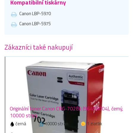
Kompatibilní tiskárny
Canon LBP-5970
Canon LBP-5975
Zákazníci také nakupují
Originální toner Canon CRG-702Bk (9645A004), černý,
10000 stran
černá
10000 stran
1 zlaťák