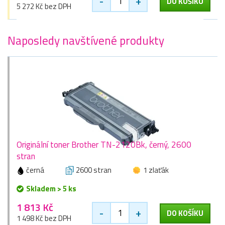
-
+
DO KOŠÍKU
5 272 Kč bez DPH
Naposledy navštívené produkty
Originální toner Brother TN-2120Bk, černý, 2600
stran
černá
2600 stran
1 zlaťák
Skladem > 5 ks
1 813 Kč
-
+
DO KOŠÍKU
1 498 Kč bez DPH