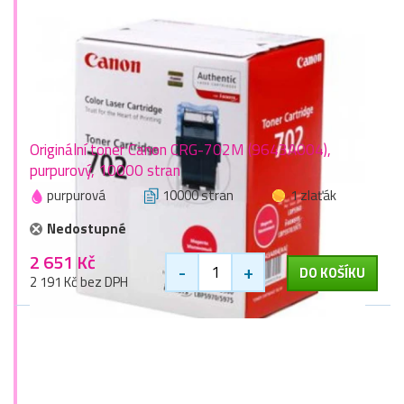
Originální toner Canon CRG-702M (9643A004),
purpurový, 10000 stran
purpurová
10000 stran
1 zlaťák
Nedostupné
2 651 Kč
-
+
DO KOŠÍKU
2 191 Kč bez DPH