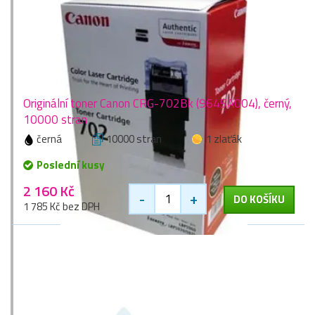
Originální toner Canon CRG-702Bk (9645A004), černý,
10000 stran
černá
10000 stran
1 zlaťák
Poslední kusy
2 160 Kč
-
+
DO KOŠÍKU
1 785 Kč bez DPH