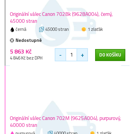
Originální válec Canon 702Bk (9628A004), černý,
45000 stran
černá
45000 stran
1 zlaťák
Nedostupné
5 863 Kč
-
+
DO KOŠÍKU
4 846 Kč bez DPH
Originální válec Canon 702M (9625A004), purpurový,
40000 stran
purpurová
40000 stran
1 zlaťák