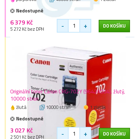
Nedostupné
6 379 Kč
-
+
DO KOŠÍKU
5 272 Kč bez DPH
Originální toner Canon CRG-702Y (9642A004), žlutý,
10000 stran
žlutá
10000 stran
1 zlaťák
Nedostupné
3 027 Kč
-
+
DO KOŠÍKU
2 501 Kč bez DPH