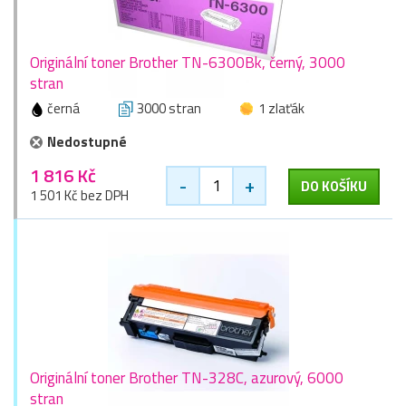
Originální toner Brother TN-6300Bk, černý, 3000
stran
černá
3000 stran
1 zlaťák
Nedostupné
1 816 Kč
-
+
DO KOŠÍKU
1 501 Kč bez DPH
Originální toner Brother TN-328C, azurový, 6000
stran