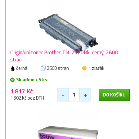
Originální toner Brother TN-2120Bk, černý, 2600
stran
černá
2600 stran
1 zlaťák
Skladem > 5 ks
1 817 Kč
-
+
DO KOŠÍKU
1 502 Kč bez DPH