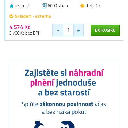
azurová
6000 stran
1 zlaťák
Skladem - externě
4 574 Kč
-
+
DO KOŠÍKU
3 780 Kč bez DPH