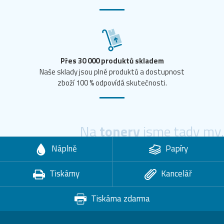
Přes 30 000 produktů skladem
Naše sklady jsou plné produktů a dostupnost
zboží 100 % odpovídá skutečnosti.
Na
tonery
jsme tady my.
Náplně
Papíry
Tiskárny
Kancelář
Tiskárna zdarma