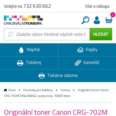
732 630 662
Vše o nákupu
Volejte na
0
Náplně
Papíry
Tiskárny
Kancelář
Tiskárna zdarma
Úvod
Produkty pro tiskárny
Tonery
Originální toner Canon
CRG-702M (9643A004), purpurový, 10000 stran
Originální toner Canon CRG-702M