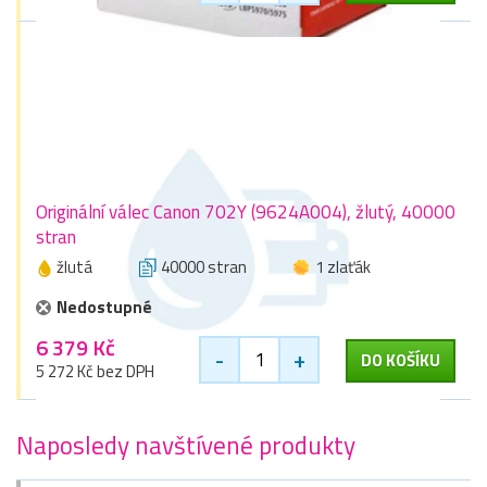
Originální válec Canon 702Y (9624A004), žlutý, 40000
stran
žlutá
40000 stran
1 zlaťák
Nedostupné
6 379 Kč
-
+
DO KOŠÍKU
5 272 Kč bez DPH
Naposledy navštívené produkty