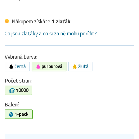
Nákupem získáte
1 zlaťák
Co jsou zlaťáky a co si za ně mohu pořídit?
Vybraná barva:
černá
purpurová
žlutá
Počet stran:
10000
Balení:
1-pack