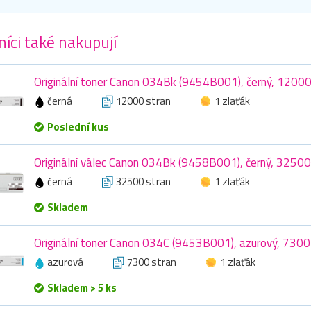
íci také nakupují
Originální toner Canon 034Bk (9454B001), černý, 12000
černá
12000 stran
1 zlaťák
Poslední kus
Originální válec Canon 034Bk (9458B001), černý, 32500
černá
32500 stran
1 zlaťák
Skladem
Originální toner Canon 034C (9453B001), azurový, 7300
azurová
7300 stran
1 zlaťák
Skladem > 5 ks