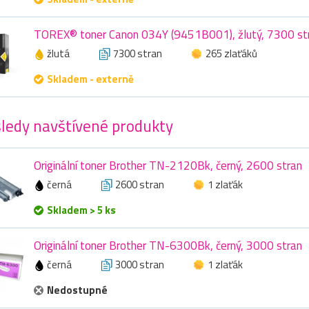
TOREX® toner Canon 034Y (9451B001), žlutý, 7300 st
žlutá
7300 stran
265 zlaťáků
Skladem - externě
ledy navštívené produkty
Originální toner Brother TN-2120Bk, černý, 2600 stran
černá
2600 stran
1 zlaťák
Skladem > 5 ks
Originální toner Brother TN-6300Bk, černý, 3000 stran
černá
3000 stran
1 zlaťák
Nedostupné