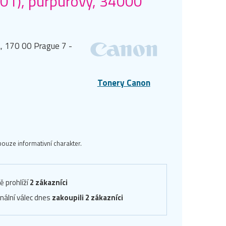
01), purpurový, 34000
, 170 00 Prague 7 -
Tonery Canon
ouze informativní charakter.
ě prohlíží
2 zákazníci
inální válec dnes
zakoupili 2 zákazníci