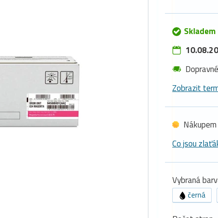
Skladem
10.08.20
Dopravn
Zobrazit term
Nákupem 
Co jsou zlaťá
Vybraná barv
černá