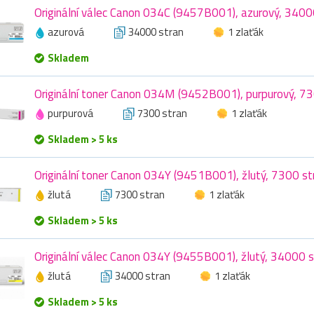
Originální válec Canon 034C (9457B001), azurový, 3400
azurová
34000 stran
1 zlaťák
Skladem
Originální toner Canon 034M (9452B001), purpurový, 73
purpurová
7300 stran
1 zlaťák
Skladem > 5 ks
Originální toner Canon 034Y (9451B001), žlutý, 7300 st
žlutá
7300 stran
1 zlaťák
Skladem > 5 ks
Originální válec Canon 034Y (9455B001), žlutý, 34000 s
žlutá
34000 stran
1 zlaťák
Skladem > 5 ks