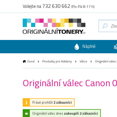
732 630 662
Volejte na
(Po-Pá 8-17 h)
Náplně
Úvod
Produkty pro tiskárny
Válce
Originální vále
Originální válec Canon
Právě prohlíží
2 zákazníci
Originální válec dnes
zakoupili 2 zákazníci