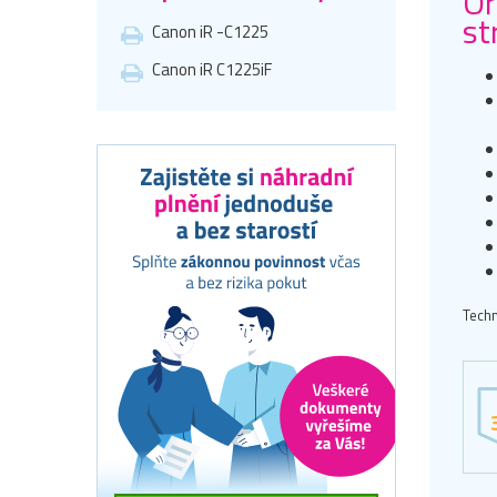
Or
st
Canon iR -C1225
Canon iR C1225iF
Techn