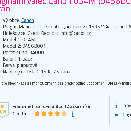
iginální válec Canon 034M (9456B0
ran
Výrobce:
Canon
Prague Marina Office Center, Jankovcova 1595/14a - vchod A
Holešovice, Czech Republic, info@canon.cz
Model 1: 034M
Model 2: 9456B001
Počet stran: 34000
Balení: 1-pack
Barva: purpurová
Náklady na tisk: 0.15 Kč / strana
ické specifikace se mohou změnit bez předchozího upozornění. Obrázky mají p
Práv
Průměrné hodnocení
3,8
od
12
zákazníků
3,8
Ohodnotit:
Orig