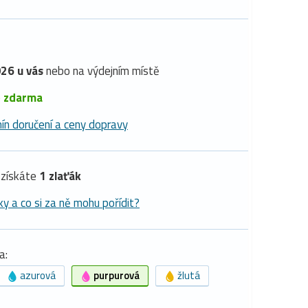
26 u vás
nebo na výdejním místě
é
zdarma
ín doručení a ceny dopravy
získáte
1 zlaťák
ky a co si za ně mohu pořídit?
a:
azurová
purpurová
žlutá