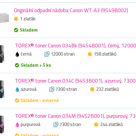
Originální odpadní nádoba Canon WT-A3 (9549B002)
1 zlaťák
Skladem
TOREX® toner Canon 034Bk (9454B001), černý, 12000
černá
12000 stran
158 zlaťáků
Skladem > 5 ks
TOREX® toner Canon 034C (9453B001), azurový, 7300
azurová
7300 stran
232 zlaťáků
Skladem - externě
TOREX® toner Canon 034M (9452B001), purpurový, 73
purpurová
7300 stran
244 zlaťáků
Skladem - externě