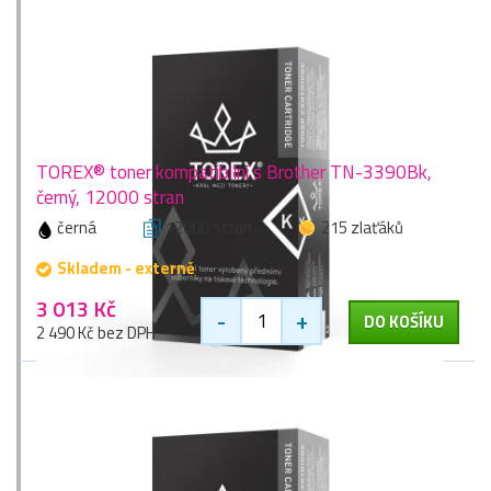
TOREX® toner kompatibilní s Brother TN-3390Bk,
černý, 12000 stran
černá
12000 stran
215 zlaťáků
Skladem - externě
3 013 Kč
-
+
DO KOŠÍKU
2 490 Kč bez DPH