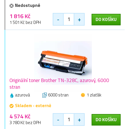
Nedostupné
1 816 Kč
-
+
DO KOŠÍKU
1 501 Kč bez DPH
Originální toner Brother TN-328C, azurový, 6000
stran
azurová
6000 stran
1 zlaťák
Skladem - externě
4 574 Kč
-
+
DO KOŠÍKU
3 780 Kč bez DPH