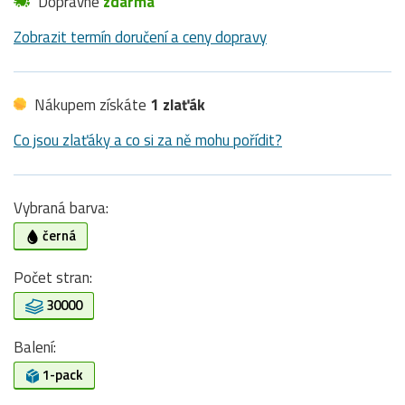
Dopravné
zdarma
Zobrazit termín doručení a ceny dopravy
Nákupem získáte
1 zlaťák
Co jsou zlaťáky a co si za ně mohu pořídit?
Vybraná barva:
černá
Počet stran:
30000
Balení:
1-pack