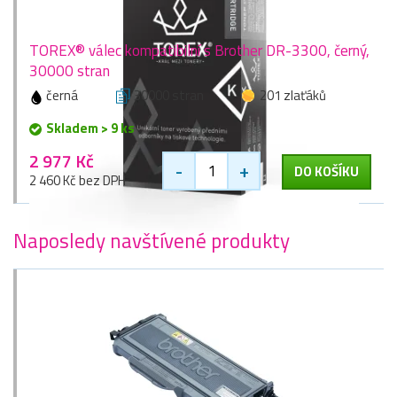
TOREX® válec kompatibilní s Brother DR-3300, černý,
30000 stran
černá
30000 stran
201 zlaťáků
Skladem > 9 ks
2 977 Kč
-
+
DO KOŠÍKU
2 460 Kč bez DPH
Naposledy navštívené produkty