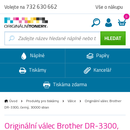
732 630 662
Vše o nákupu
Volejte na
0
Náplně
Papíry
Tiskárny
Kancelář
Tiskárna zdarma
Úvod
Produkty pro tiskárny
Válce
Originální válec Brother
DR-3300, černý, 30000 stran
Originální válec Brother DR-3300,