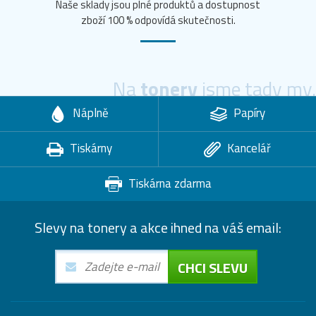
Naše sklady jsou plné produktů a dostupnost
zboží 100 % odpovídá skutečnosti.
Na
tonery
jsme tady my.
Náplně
Papíry
Tiskárny
Kancelář
Tiskárna zdarma
Slevy na tonery a akce ihned na váš email:
CHCI SLEVU