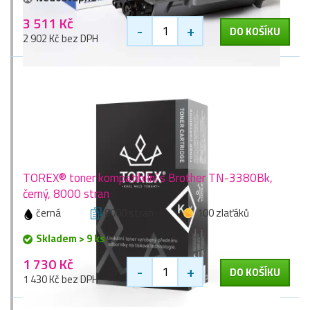
3 511 Kč
-
+
DO KOŠÍKU
2 902 Kč bez DPH
TOREX® toner kompatibilní s Brother TN-3380Bk,
černý, 8000 stran
černá
8000 stran
100 zlaťáků
Skladem > 9 ks
1 730 Kč
-
+
DO KOŠÍKU
1 430 Kč bez DPH