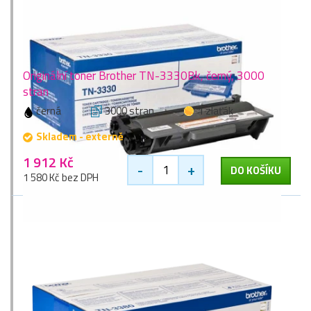
Originální toner Brother TN-3330Bk, černý, 3000
stran
černá
3000 stran
1 zlaťák
Skladem - externě
1 912 Kč
-
+
DO KOŠÍKU
1 580 Kč bez DPH