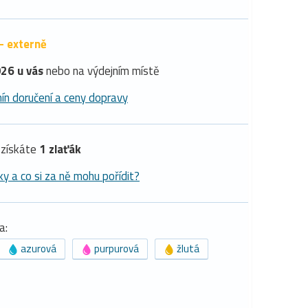
- externě
26 u vás
nebo na výdejním místě
ín doručení a ceny dopravy
získáte
1 zlaťák
ky a co si za ně mohu pořídit?
a:
azurová
purpurová
žlutá