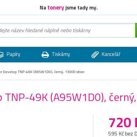
tonery
Na
jsme tady my.
Papíry
Tiskárny
Kancelář
ner Develop TNP-49K (A95W1D0), černý, 13000 stran
op TNP-49K (A95W1D0), černý,
720 
595 Kč bez 