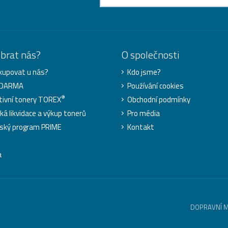
ybrat nás?
O společnosti
kupovat u nás?
Kdo jsme?
ZDARMA
Používání cookies
®
tivní tonery TOREX
Obchodní podmínky
cká likvidace a výkup tonerů
Pro média
ský program PRIME
Kontakt
a
DOPRAVNÍ 