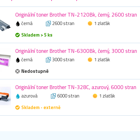
Originální toner Brother TN-2120Bk, černý, 2600 stran
černá
2600 stran
1 zlaťák
Skladem > 5 ks
Originální toner Brother TN-6300Bk, černý, 3000 stran
černá
3000 stran
1 zlaťák
Nedostupné
Originální toner Brother TN-328C, azurový, 6000 stran
azurová
6000 stran
1 zlaťák
Skladem - externě