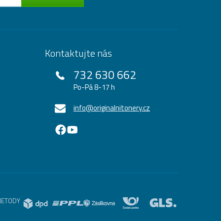
Kontaktujte nás
732 630 662
Po-Pá 8-17 h
info@originalnitonery.cz
METODY