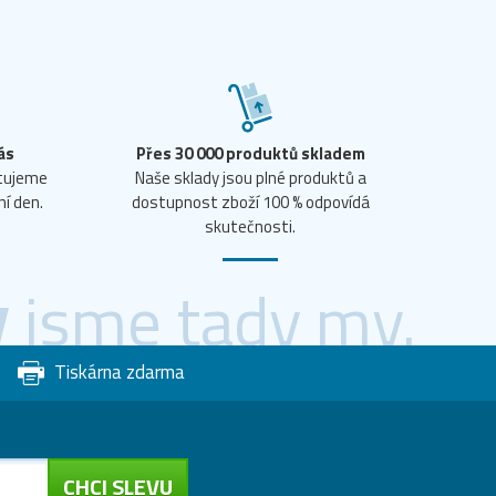
ás
Přes 30 000 produktů skladem
ntujeme
Naše sklady jsou plné produktů a
ní den.
dostupnost zboží 100 % odpovídá
skutečnosti.
y
jsme tady my.
Tiskárna zdarma
CHCI SLEVU