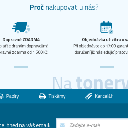
Proč
nakupovat u nás?
Dopravné ZDARMA
Objednávka už zítra u v
plaťte drahým dopravcům!
Při objednávce do 17:00 gara
ravné zdarma od 1 500 Kč.
doručení již následující pracov
toner
Na
Papíry
Tiskárny
Kancelář
ce ihned na váš email: