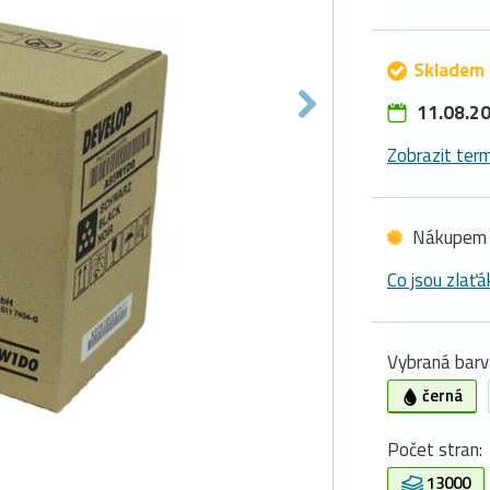
Skladem 
11.08.20
Zobrazit term
Nákupem 
Co jsou zlaťá
Vybraná barv
černá
Počet stran:
13000