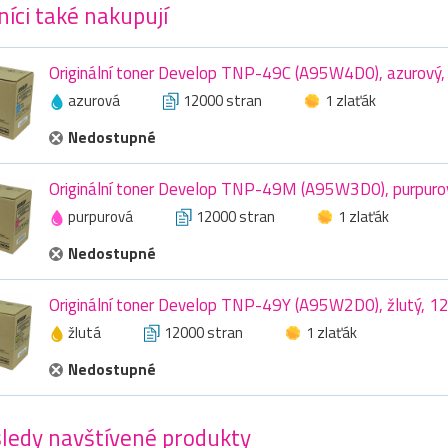
íci také nakupují
Originální toner Develop TNP-49C (A95W4D0), azurový,
azurová
12000 stran
1 zlaťák
Nedostupné
Originální toner Develop TNP-49M (A95W3D0), purpuro
purpurová
12000 stran
1 zlaťák
Nedostupné
Originální toner Develop TNP-49Y (A95W2D0), žlutý, 1
žlutá
12000 stran
1 zlaťák
Nedostupné
ledy navštívené produkty