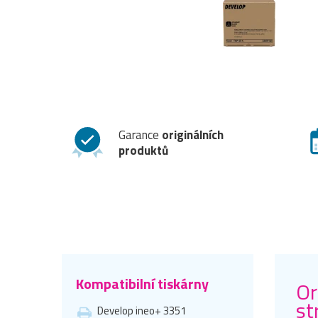
Garance
originálních
produktů
Kompatibilní tiskárny
Or
st
Develop ineo+ 3351