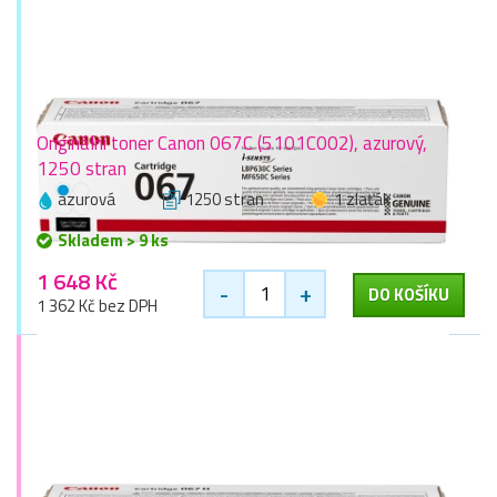
Originální toner Canon 067C (5101C002), azurový,
1250 stran
azurová
1250 stran
1 zlaťák
Skladem > 9 ks
1 648 Kč
-
+
DO KOŠÍKU
1 362 Kč bez DPH