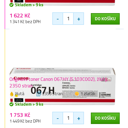
Skladem > 9 ks
1 622 Kč
-
+
DO KOŠÍKU
1 341 Kč bez DPH
Originální toner Canon 067HY (5103C002), žlutý,
2350 stran
žlutá
2350 stran
1 zlaťák
Skladem > 9 ks
1 753 Kč
-
+
DO KOŠÍKU
1 449 Kč bez DPH