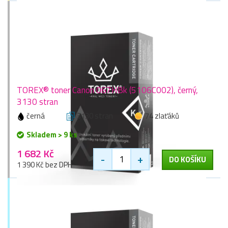
TOREX® toner Canon 067HBk (5106C002), černý,
3130 stran
černá
3130 stran
74 zlaťáků
Skladem > 9 ks
1 682 Kč
-
+
DO KOŠÍKU
1 390 Kč bez DPH