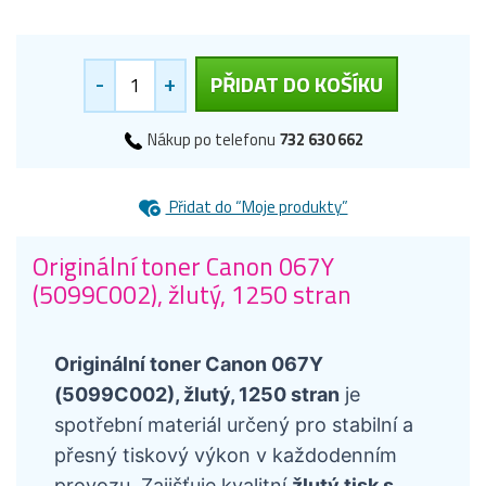
-
+
PŘIDAT DO KOŠÍKU
Nákup po telefonu
732 630 662
Přidat do “Moje produkty”
Originální toner Canon 067Y
(5099C002), žlutý, 1250 stran
Originální toner Canon 067Y
(5099C002), žlutý, 1250 stran
je
spotřební materiál určený pro stabilní a
přesný tiskový výkon v každodenním
provozu. Zajišťuje kvalitní
žlutý tisk s