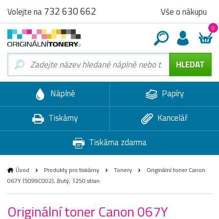
732 630 662
Vše o nákupu
Volejte na
0
Náplně
Papíry
Tiskárny
Kancelář
Tiskárna zdarma
Úvod
Produkty pro tiskárny
Tonery
Originální toner Canon
067Y (5099C002), žlutý, 1250 stran
Originální toner Canon 067Y