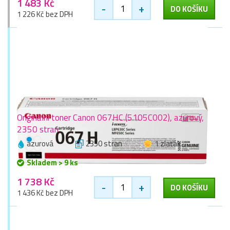
1 483 Kč
-
+
DO KOŠÍKU
1 226 Kč bez DPH
Originální toner Canon 067HC (5105C002), azurový,
2350 stran
azurová
2350 stran
1 zlaťák
Skladem > 9 ks
1 738 Kč
-
+
DO KOŠÍKU
1 436 Kč bez DPH