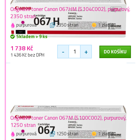
Originální toner Canon 067HM (5104C002), purpurový,
2350 stran
purpurová
2350 stran
1 zlaťák
Skladem > 9 ks
1 738 Kč
-
+
DO KOŠÍKU
1 436 Kč bez DPH
Originální toner Canon 067M (5100C002), purpurový,
1250 stran
purpurová
1250 stran
1 zlaťák