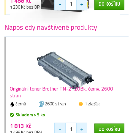
1 488 Kč
-
+
DO KOŠÍKU
1 230 Kč bez DPH
Naposledy navštívené produkty
Originální toner Brother TN-2120Bk, černý, 2600
stran
černá
2600 stran
1 zlaťák
Skladem > 5 ks
1 813 Kč
-
+
DO KOŠÍKU
1 498 Kč bez DPH