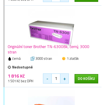
Originální toner Brother TN-6300Bk, černý, 3000
stran
černá
3000 stran
1 zlaťák
Nedostupné
1 816 Kč
-
+
DO KOŠÍKU
1 501 Kč bez DPH