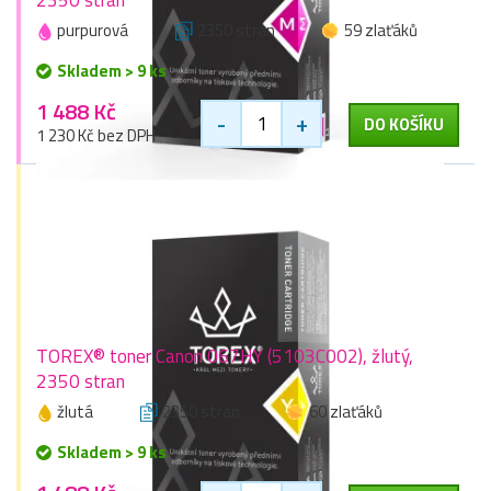
purpurová
2350 stran
59 zlaťáků
Skladem > 9 ks
1 488 Kč
-
+
DO KOŠÍKU
1 230 Kč bez DPH
TOREX® toner Canon 067HY (5103C002), žlutý,
2350 stran
žlutá
2350 stran
60 zlaťáků
Skladem > 9 ks