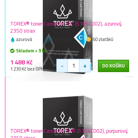
TOREX® toner Canon 067HC (5105C002), azurový,
2350 stran
azurová
2350 stran
60 zlaťáků
Skladem > 9 ks
1 488 Kč
-
+
DO KOŠÍKU
1 230 Kč bez DPH
TOREX® toner Canon 067HM (5104C002), purpurový,
2350 stran