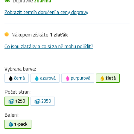
Dopravné
zdarma
Zobrazit termín doručení a ceny dopravy
Nákupem získáte
1 zlaťák
Co jsou zlaťáky a co si za ně mohu pořídit?
Vybraná barva:
černá
azurová
purpurová
žlutá
Počet stran:
1250
2350
Balení:
1-pack