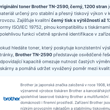
riginální toner Brother TN-2590, černý, 1200 stran
j
ateriál určený pro stabilní a přesný tiskový výkon 
rovozu. Zajišťuje kvalitní
černý tisk s výtěžností až 
ormy ISO/IEC 19752, plnou kompatibilitu s tiskárnami
polehlivou funkci včetně správné identifikace v zaříze
okud hledáte toner, který poskytuje konzistentní výs
tránky,
Brother TN-2590
představuje osvědčené řešen
dpovídající kapacitě omezuje nutnost častých výměn,
iskárny a pomáhá udržet vyvážený poměr mezi kvalit
Brother je japonská značka založená v roce 1908, k
významné výrobce tiskáren Brother a kancelářských 
spolehlivé laserové tiskárny Brother a multifunkční
domácnosti i firemní prostředí. Zařízení Brother j
nízkým provozním nákladům a stabilnímu tiskovému