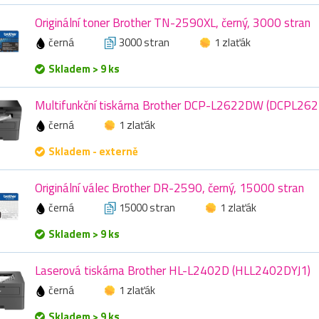
Originální toner Brother TN-2590XL, černý, 3000 stran
černá
3000 stran
1 zlaťák
Skladem > 9 ks
Multifunkční tiskárna Brother DCP-L2622DW (DCPL26
černá
1 zlaťák
Skladem - externě
Originální válec Brother DR-2590, černý, 15000 stran
černá
15000 stran
1 zlaťák
Skladem > 9 ks
Laserová tiskárna Brother HL-L2402D (HLL2402DYJ1)
černá
1 zlaťák
Skladem > 9 ks