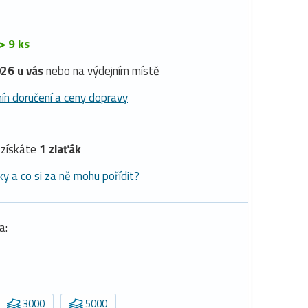
> 9 ks
26 u vás
nebo na výdejním místě
ín doručení a ceny dopravy
získáte
1 zlaťák
ky a co si za ně mohu pořídit?
a:
3000
5000