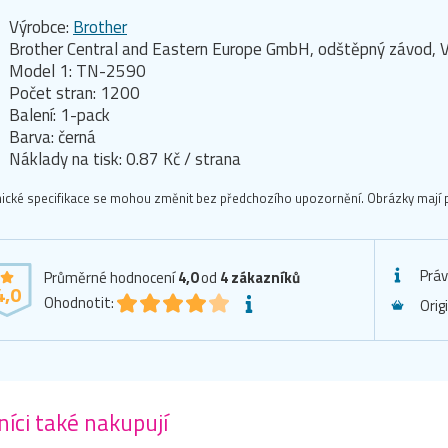
Výrobce:
Brother
Brother Central and Eastern Europe GmbH, odštěpný závod, V
Model 1: TN-2590
Počet stran: 1200
Balení: 1-pack
Barva: černá
Náklady na tisk: 0.87 Kč / strana
ické specifikace se mohou změnit bez předchozího upozornění. Obrázky mají p
Práv
Průměrné hodnocení
4,0
od
4
zákazníků
4,0
Ohodnotit:
Orig
íci také nakupují