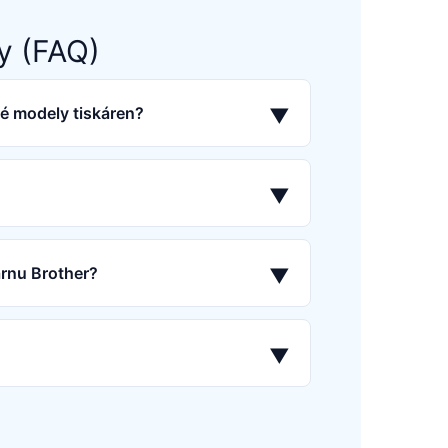
y (FAQ)
né modely tiskáren?
▼
▼
árnu Brother?
▼
▼