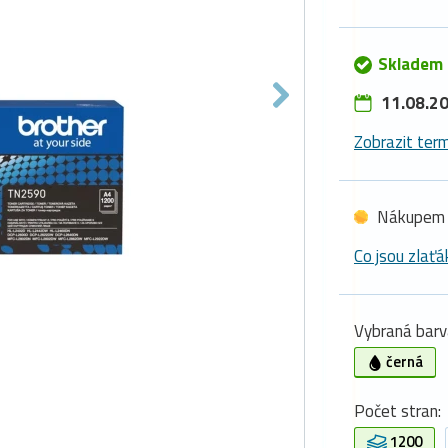
Skladem 
11.08.20
Zobrazit term
Nákupem 
Co jsou zlaťá
Vybraná barv
černá
Počet stran:
1200