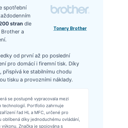
e spotřební
v každodenním
1200 stran
dle
Tonery Brother
 Brother a
ní.
ledky od první až po poslední
í pro domácí i firemní tisk. Díky
 přispívá ke stabilnímu chodu
ou tisku a provozními náklady.
terá se postupně vypracovala mezi
technologií. Portfolio zahrnuje
 zařízení řad HL a MFC, určené pro
sou oblíbená díky jednoduchému ovládání,
 výkonu. Značka je spojována s