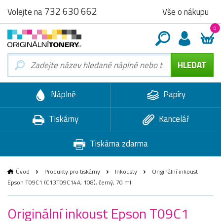
732 630 662
Vše o nákupu
Volejte na
0
Náplně
Papíry
Tiskárny
Kancelář
Tiskárna zdarma
Úvod
Produkty pro tiskárny
Inkousty
Originální inkoust
Epson T09C1 (C13T09C14A, 108), černý, 70 ml
Originální inkoust Epson T09C1