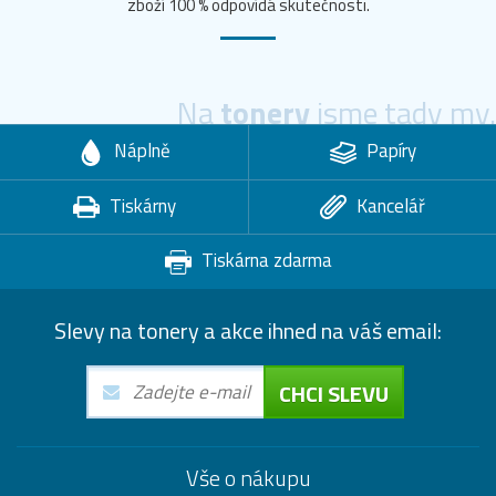
zboží 100 % odpovídá skutečnosti.
Na
tonery
jsme tady my.
Náplně
Papíry
Tiskárny
Kancelář
Tiskárna zdarma
Slevy na tonery a akce ihned na váš email:
CHCI SLEVU
Vše o nákupu