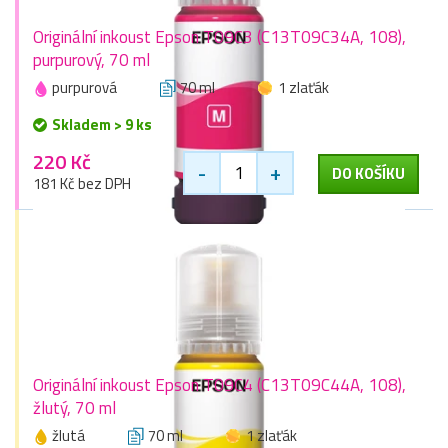
Originální inkoust Epson T09C3 (C13T09C34A, 108),
purpurový, 70 ml
purpurová
70 ml
1 zlaťák
Skladem > 9 ks
220 Kč
-
+
DO KOŠÍKU
181 Kč bez DPH
Originální inkoust Epson T09C4 (C13T09C44A, 108),
žlutý, 70 ml
žlutá
70 ml
1 zlaťák