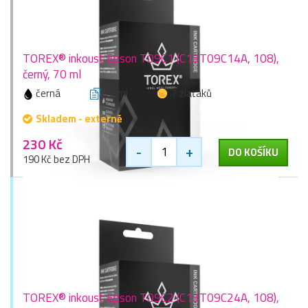
TOREX® inkoust Epson T09C1 (C13T09C14A, 108),
černý, 70 ml
černá
70 ml
7 zlaťáků
Skladem - externě
230 Kč
-
+
DO KOŠÍKU
190 Kč bez DPH
TOREX® inkoust Epson T09C2 (C13T09C24A, 108),