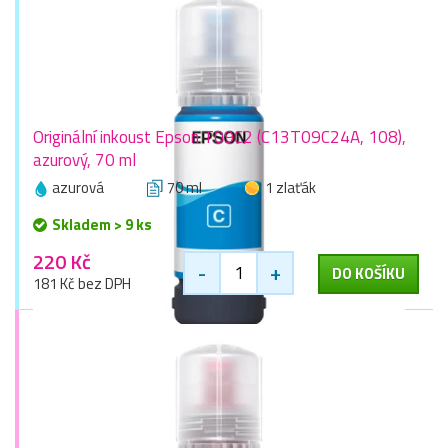
Originální inkoust Epson T09C2 (C13T09C24A, 108),
azurový, 70 ml
azurová
70 ml
1 zlaťák
Skladem > 9 ks
220 Kč
-
+
DO KOŠÍKU
181 Kč bez DPH