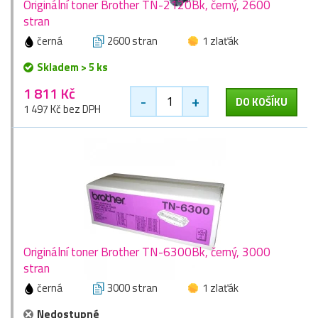
Originální toner Brother TN-2120Bk, černý, 2600
stran
černá
2600 stran
1 zlaťák
Skladem > 5 ks
1 811 Kč
-
+
DO KOŠÍKU
1 497 Kč bez DPH
Originální toner Brother TN-6300Bk, černý, 3000
stran
černá
3000 stran
1 zlaťák
Nedostupné