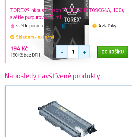
TOREX® inkoust Epson T09C6 (C13T09C64A, 108),
světle purpurový, 70 ml
světle purpurová
70 ml
4 zlaťáky
Skladem - externě
194 Kč
-
+
DO KOŠÍKU
160 Kč bez DPH
Naposledy navštívené produkty