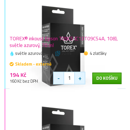
TOREX® inkoust Epson T09C5 (C13T09C54A, 108),
světle azurový, 70 ml
světle azurová
70 ml
4 zlaťáky
Skladem - externě
194 Kč
-
+
DO KOŠÍKU
160 Kč bez DPH