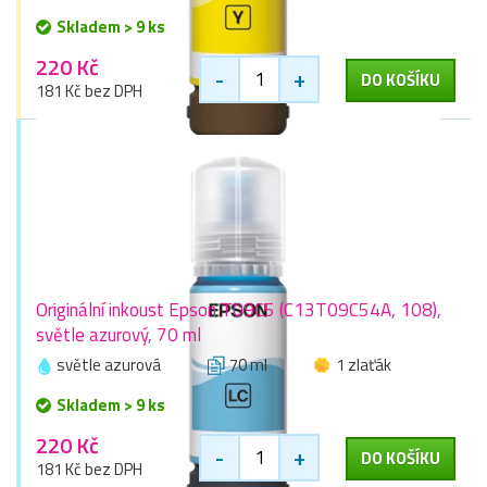
Skladem > 9 ks
220 Kč
-
+
DO KOŠÍKU
181 Kč bez DPH
Originální inkoust Epson T09C5 (C13T09C54A, 108),
světle azurový, 70 ml
světle azurová
70 ml
1 zlaťák
Skladem > 9 ks
220 Kč
-
+
DO KOŠÍKU
181 Kč bez DPH