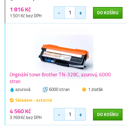
1 816 Kč
-
+
DO KOŠÍKU
1 501 Kč bez DPH
Originální toner Brother TN-328C, azurový, 6000
stran
azurová
6000 stran
1 zlaťák
Skladem - externě
4 560 Kč
-
+
DO KOŠÍKU
3 769 Kč bez DPH