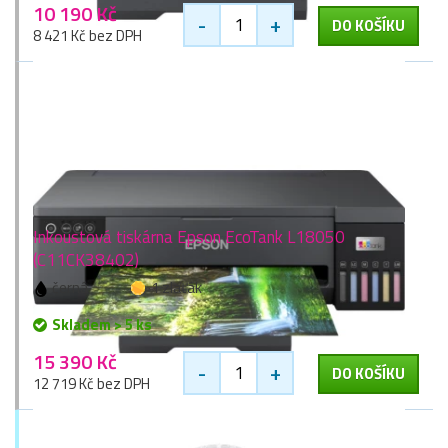
10 190 Kč
-
+
DO KOŠÍKU
8 421 Kč bez DPH
Inkoustová tiskárna Epson EcoTank L18050
(C11CK38402)
černá
1 zlaťák
Skladem > 5 ks
15 390 Kč
-
+
DO KOŠÍKU
12 719 Kč bez DPH