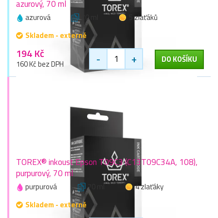
azurový, 70 ml
azurová
70 ml
5 zlaťáků
Skladem - externě
194 Kč
-
+
DO KOŠÍKU
160 Kč bez DPH
TOREX® inkoust Epson T09C3 (C13T09C34A, 108),
purpurový, 70 ml
purpurová
70 ml
4 zlaťáky
Skladem - externě