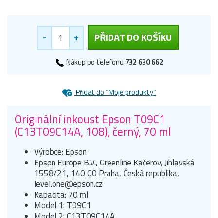
-
+
PŘIDAT DO KOŠÍKU
Nákup po telefonu
732 630 662
Přidat do “Moje produkty”
Originální inkoust Epson T09C1
(C13T09C14A, 108), černý, 70 ml
Výrobce: Epson
Epson Europe B.V., Greenline Kačerov, Jihlavská
1558/21, 140 00 Praha, Česká republika,
level.one@epson.cz
Kapacita: 70 ml
Model 1: T09C1
Model 2: C13T09C14A