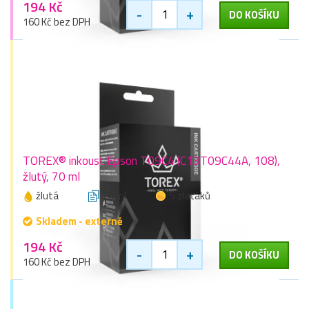
194 Kč
-
+
DO KOŠÍKU
160 Kč bez DPH
TOREX® inkoust Epson T09C4 (C13T09C44A, 108),
žlutý, 70 ml
žlutá
70 ml
5 zlaťáků
Skladem - externě
194 Kč
-
+
DO KOŠÍKU
160 Kč bez DPH