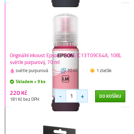
Originální inkoust Epson T09C6 (C13T09C64A, 108),
světle purpurový, 70 ml
světle purpurová
70 ml
1 zlaťák
Skladem > 9 ks
220 Kč
-
+
DO KOŠÍKU
181 Kč bez DPH