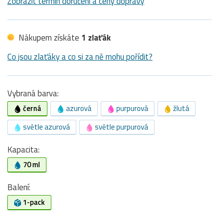
Zobrazit termín doručení a ceny dopravy
Nákupem získáte
1 zlaťák
Co jsou zlaťáky a co si za ně mohu pořídit?
Vybraná barva:
černá
azurová
purpurová
žlutá
světle azurová
světle purpurová
Kapacita:
70 ml
Balení:
1-pack