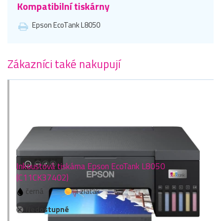
Kompatibilní tiskárny
Epson EcoTank L8050
Zákazníci také nakupují
Inkoustová tiskárna Epson EcoTank L8050
(C11CK37402)
černá
1 zlaťák
Nedostupné