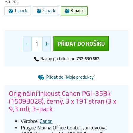
Balení:
1-pack
2-pack
3-pack
-
+
PŘIDAT DO KOŠÍKU
Nákup po telefonu
732 630 662
Přidat do “Moje produkty”
Originální inkoust Canon PGI-35Bk
(1509B028), černý, 3 x 191 stran (3 x
9,3 ml), 3-pack
Výrobce:
Canon
Prague Marina Office Center, Jankovcova