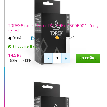
TOREX® inkoust Canon PGI-35Bk (1509B001), černý,
9,5 ml
černá
9,5 ml
9 zlaťáků
Skladem > 9 ks
194 Kč
-
+
DO KOŠÍKU
160 Kč bez DPH