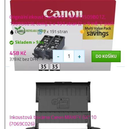
Originální inkoust Canon PGI-35Bk (1509B012,
1509B029), černý, 2 x 191 stran (2 × 9 ml), 2-pack
černá
2 x 191 stran
1 zlaťák
Skladem > 9 ks
458 Kč
-
+
DO KOŠÍKU
378 Kč bez DPH
Inkoustová tiskárna Canon MAXIFY BX110
(7069C026)