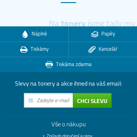
Na
tonery
jsme tady my.
Náplně
Papíry
Tiskárny
Kancelář
Tiskárna zdarma
Slevy na tonery a akce ihned na váš email:
CHCI SLEVU
Vše o nákupu
Způsob doručení a ceny