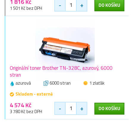
1 816 Kč
-
+
DO KOŠÍKU
1 501 Kč bez DPH
Originální toner Brother TN-328C, azurový, 6000
stran
azurová
6000 stran
1 zlaťák
Skladem - externě
4 574 Kč
-
+
DO KOŠÍKU
3 780 Kč bez DPH