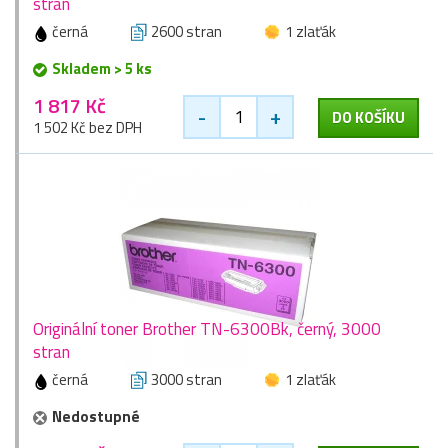
stran
černá
2600 stran
1 zlaťák
Skladem > 5 ks
1 817 Kč
-
+
DO KOŠÍKU
1 502 Kč bez DPH
Originální toner Brother TN-6300Bk, černý, 3000
stran
černá
3000 stran
1 zlaťák
Nedostupné