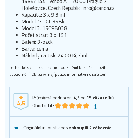
1595/14a - vchod A, 170 00 Prague 7 -
Holešovice, Czech Republic, info@canon.cz
Kapacita: 3 x 9,3 ml
Model 1: PGI-35Bk
Model 2: 1509B028
Počet stran: 3 x 191
Balení: 3-pack
Barva: černá
Náklady na tisk: 24.00 Kč / ml
Technické specifikace se mohou změnit bez předchozího
upozornění. Obrázky mají pouze informativní charakter.
Průměrné hodnocení
4,5
od
15
zákazníků
4,5
Ohodnotit:
Originální inkoust dnes
zakoupili 2 zákazníci