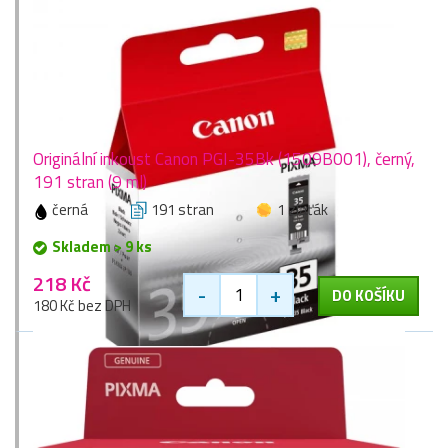
Originální inkoust Canon PGI-35Bk (1509B001), černý,
191 stran (9 ml)
černá
191 stran
1 zlaťák
Skladem > 9 ks
218 Kč
-
+
DO KOŠÍKU
180 Kč bez DPH