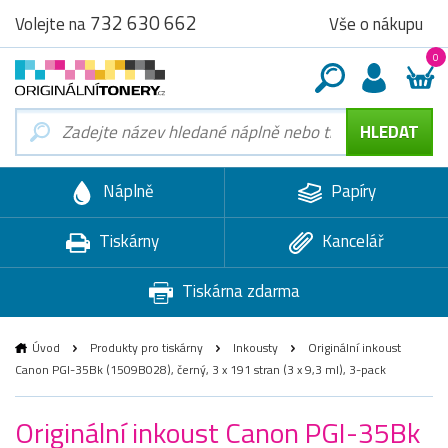
732 630 662
Vše o nákupu
Volejte na
0
Náplně
Papíry
Tiskárny
Kancelář
Tiskárna zdarma
Úvod
Produkty pro tiskárny
Inkousty
Originální inkoust
Canon PGI-35Bk (1509B028), černý, 3 x 191 stran (3 x 9,3 ml), 3-pack
Originální inkoust Canon PGI-35Bk