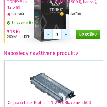
TOREX® inkoust Canon CLI-36 (1511B001), barevný,
12,5 ml
barevná
12,5 ml
19 zlaťáků
Skladem > 9 ks
315 Kč
-
+
DO KOŠÍKU
260 Kč bez DPH
Naposledy navštívené produkty
Originální toner Brother TN-2120Bk, černý, 2600