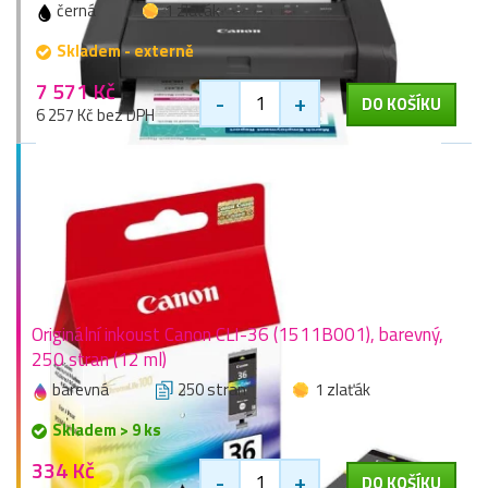
černá
1 zlaťák
Skladem - externě
7 571 Kč
-
+
DO KOŠÍKU
6 257 Kč bez DPH
Originální inkoust Canon CLI-36 (1511B001), barevný,
250 stran (12 ml)
barevná
250 stran
1 zlaťák
Skladem > 9 ks
334 Kč
-
+
DO KOŠÍKU