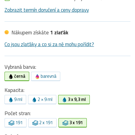
Zobrazit termín doručení a ceny dopravy
Nákupem získáte
1 zlaťák
Co jsou zlaťáky a co si za ně mohu pořídit?
Vybraná barva:
černá
barevná
Kapacita:
9 ml
2 × 9 ml
3 x 9,3 ml
Počet stran:
191
2 x 191
3 x 191