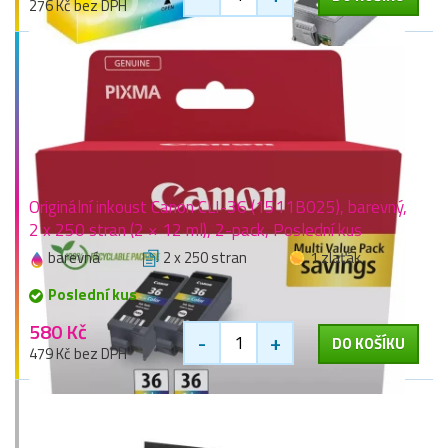
276 Kč bez DPH
Originální inkoust Canon CLI-36 (1511B025), barevný,
2 x 250 stran (2 × 12 ml), 2-pack, Poslední kus
barevná
2 x 250 stran
1 zlaťák
Poslední kus
580 Kč
-
+
DO KOŠÍKU
479 Kč bez DPH