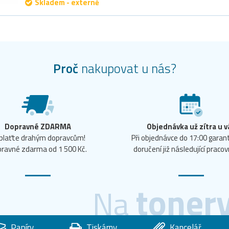
Skladem - externě
Proč
nakupovat u nás?
Dopravné ZDARMA
Objednávka už zítra u v
plaťte drahým dopravcům!
Při objednávce do 17:00 gara
ravné zdarma od 1 500 Kč.
doručení již následující pracov
toner
Na
Papíry
Tiskárny
Kancelář