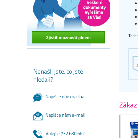
Techn
Nenašli jste, co jste
hledali?
Napište nám na chat
Zákazn
Napište nám e-mail
Volejte 732 630 662