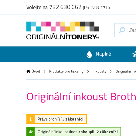
732 630 662
Volejte na
(Po-Pá 8-17 h)
Náplně
Úvod
Produkty pro tiskárny
Inkousty
Originální in
Originální inkoust Brot
Právě prohlíží
3 zákazníci
Originální inkoust dnes
zakoupili 2 zákazníci