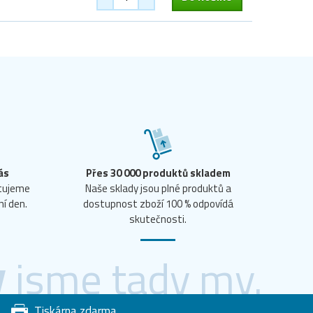
ás
Přes 30 000 produktů skladem
ntujeme
Naše sklady jsou plné produktů a
ní den.
dostupnost zboží 100 % odpovídá
skutečnosti.
y
jsme tady my.
Tiskárna zdarma