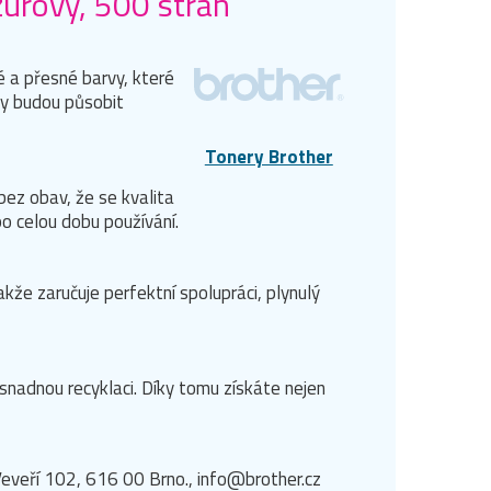
zurový, 500 stran
é a přesné barvy, které
ty budou působit
Tonery Brother
bez obav, že se kvalita
po celou dobu používání.
kže zaručuje perfektní spolupráci, plynulý
 snadnou recyklaci. Díky tomu získáte nejen
eveří 102, 616 00 Brno., info@brother.cz