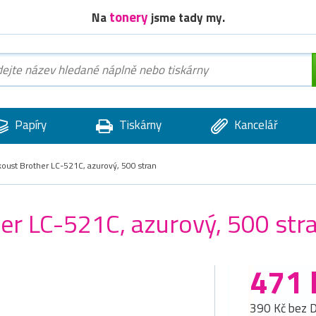
tonery
Na
jsme tady my.
Papíry
Tiskárny
Kancelář
koust Brother LC-521C, azurový, 500 stran
her LC-521C, azurový, 500 str
471 
390 Kč bez 