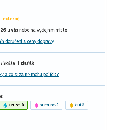
- externě
26 u vás
nebo na výdejním místě
ín doručení a ceny dopravy
získáte
1 zlaťák
ky a co si za ně mohu pořídit?
a:
azurová
purpurová
žlutá