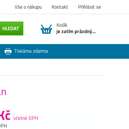
Vše o nákupu
Kontakt
Přihlásit se
Košík
je zatím prázdný...
Tiskárna zdarma
an
Kč
včetně DPH
DPH