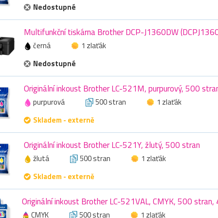
Nedostupné
Multifunkční tiskárna Brother DCP-J1360DW (DCPJ13
černá
1 zlaťák
Nedostupné
Originální inkoust Brother LC-521M, purpurový, 500 stra
purpurová
500 stran
1 zlaťák
Skladem - externě
Originální inkoust Brother LC-521Y, žlutý, 500 stran
žlutá
500 stran
1 zlaťák
Skladem - externě
Originální inkoust Brother LC-521VAL, CMYK, 500 stran,
CMYK
500 stran
1 zlaťák