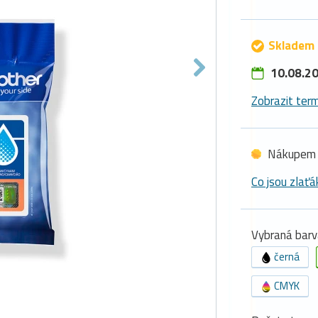
Skladem 
10.08.20
Zobrazit term
Nákupem 
Co jsou zlaťá
Vybraná barv
černá
CMYK