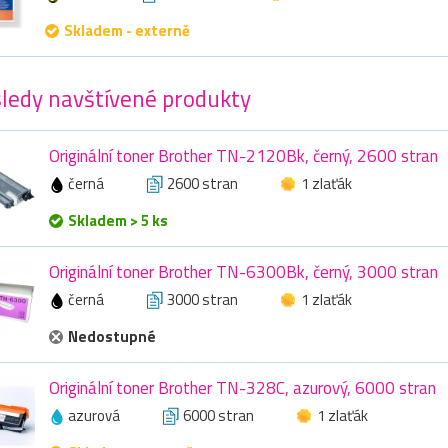
Skladem - externě
ledy navštívené produkty
Originální toner Brother TN-2120Bk, černý, 2600 stran
černá
2600 stran
1 zlaťák
Skladem > 5 ks
Originální toner Brother TN-6300Bk, černý, 3000 stran
černá
3000 stran
1 zlaťák
Nedostupné
Originální toner Brother TN-328C, azurový, 6000 stran
azurová
6000 stran
1 zlaťák