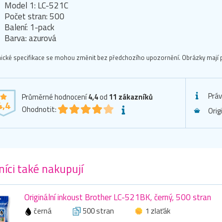
Model 1: LC-521C
Počet stran: 500
Balení: 1-pack
Barva: azurová
ické specifikace se mohou změnit bez předchozího upozornění. Obrázky mají p
Práv
Průměrné hodnocení
4,4
od
11
zákazníků
4,4
Ohodnotit:
Orig
íci také nakupují
Originální inkoust Brother LC-521BK, černý, 500 stran
černá
500 stran
1 zlaťák