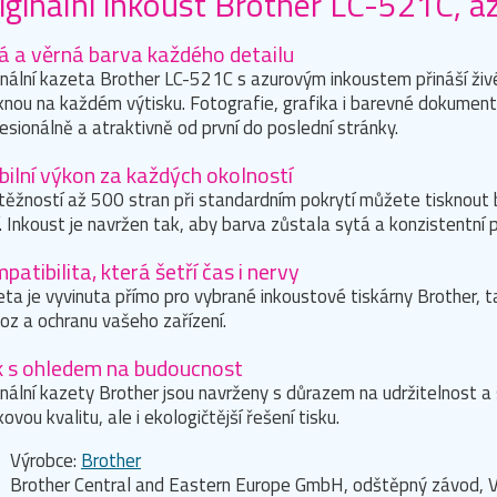
iginální inkoust Brother LC-521C, a
á a věrná barva každého detailu
inální kazeta Brother LC-521C s azurovým inkoustem přináší živ
knou na každém výtisku. Fotografie, grafika i barevné dokumen
esionálně a atraktivně od první do poslední stránky.
bilní výkon za každých okolností
těžností až 500 stran při standardním pokrytí můžete tisknout 
í. Inkoust je navržen tak, aby barva zůstala sytá a konzistentní 
patibilita, která šetří čas i nervy
ta je vyvinuta přímo pro vybrané inkoustové tiskárny Brother, ta
oz a ochranu vašeho zařízení.
k s ohledem na budoucnost
inální kazety Brother jsou navrženy s důrazem na udržitelnost a
kovou kvalitu, ale i ekologičtější řešení tisku.
Výrobce:
Brother
Brother Central and Eastern Europe GmbH, odštěpný závod, V