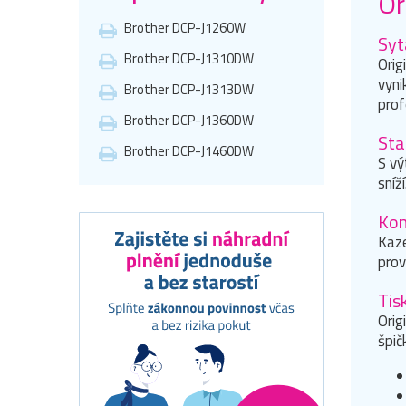
Or
Brother DCP-J1260W
Syt
Brother DCP-J1310DW
Orig
vyni
Brother DCP-J1313DW
prof
Brother DCP-J1360DW
Sta
Brother DCP-J1460DW
S vý
sníž
Kom
Kaze
prov
Tis
Orig
špič