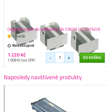
Originální náplň do sešívačky Oki C9600 (42937603)
1 zlaťák
Nedostupné
1 220 Kč
-
+
DO KOŠÍKU
1 008 Kč bez DPH
Naposledy navštívené produkty