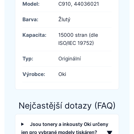
Model:
C910,
44036021
Barva:
Žlutý
Kapacita:
15000 stran (dle
ISO/IEC 19752)
Typ:
Originální
Výrobce:
Oki
Nejčastější dotazy (FAQ)
Jsou tonery a inkousty Oki určeny
jen pro vybrané modely tiskáren?
▼