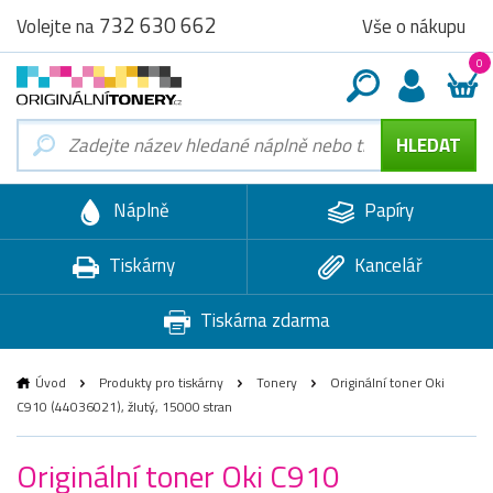
732 630 662
Vše o nákupu
Volejte na
0
Náplně
Papíry
Tiskárny
Kancelář
Tiskárna zdarma
Úvod
Produkty pro tiskárny
Tonery
Originální toner Oki
C910 (44036021), žlutý, 15000 stran
Originální toner Oki C910