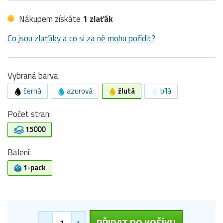
Nákupem získáte
1 zlaťák
Co jsou zlaťáky a co si za ně mohu pořídit?
Vybraná barva:
černá
azurová
žlutá
bílá
Počet stran:
15000
Balení:
1-pack
-
+
PŘIDAT DO KOŠÍKU