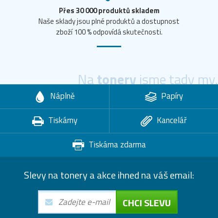
Přes 30 000 produktů skladem
Naše sklady jsou plné produktů a dostupnost
zboží 100 % odpovídá skutečnosti.
Na
tonery
jsme tady my.
Náplně
Papíry
Tiskárny
Kancelář
Tiskárna zdarma
Slevy na tonery a akce ihned na váš email:
CHCI SLEVU