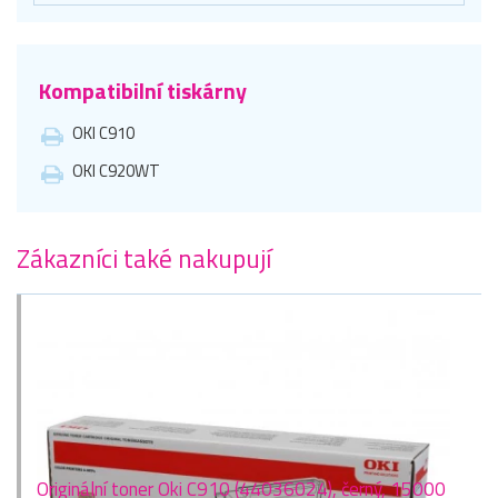
Kompatibilní tiskárny
OKI C910
OKI C920WT
Zákazníci také nakupují
Originální toner Oki C910 (44036024), černý, 15000