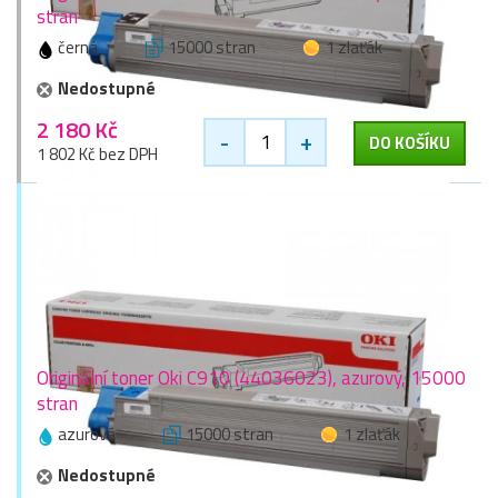
stran
černá
15000 stran
1 zlaťák
Nedostupné
2 180 Kč
-
+
DO KOŠÍKU
1 802 Kč bez DPH
Originální toner Oki C910 (44036023), azurový, 15000
stran
azurová
15000 stran
1 zlaťák
Nedostupné