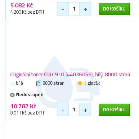
5 082 Kč
-
+
DO KOŠÍKU
4 200 Kč bez DPH
Originální toner Oki C910 (44036059), bílý, 8000 stran
bílá
8000 stran
1 zlaťák
Nedostupné
10 782 Kč
-
+
DO KOŠÍKU
8 911 Kč bez DPH