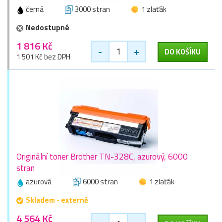
černá
3000 stran
1 zlaťák
Nedostupné
1 816 Kč
-
+
DO KOŠÍKU
1 501 Kč bez DPH
Originální toner Brother TN-328C, azurový, 6000
stran
azurová
6000 stran
1 zlaťák
Skladem - externě
4 564 Kč