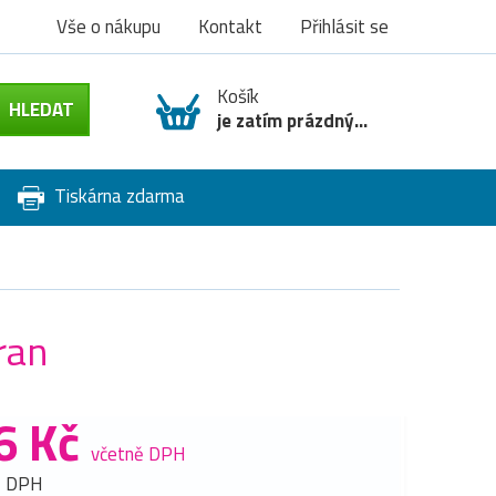
Vše o nákupu
Kontakt
Přihlásit se
Košík
je zatím prázdný...
Tiskárna zdarma
ran
6 Kč
včetně DPH
z DPH