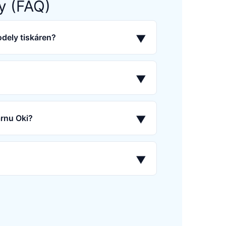
y (FAQ)
odely tiskáren?
▼
▼
árnu Oki?
▼
▼