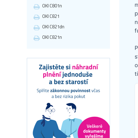
m
OKI C801n
p
OKI C821
n
OKI C821dn
f
OKI C821n
P
s
o
t