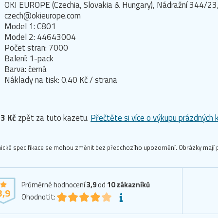
OKI EUROPE (Czechia, Slovakia & Hungary), Nádražní 344/23,
czech@okieurope.com
Model 1: C801
Model 2: 44643004
Počet stran: 7000
Balení: 1-pack
Barva: černá
Náklady na tisk: 0.40 Kč / strana
3 Kč
zpět za tuto kazetu.
Přečtěte si více o výkupu prázdných 
ické specifikace se mohou změnit bez předchozího upozornění. Obrázky mají p
Průměrné hodnocení
3,9
od
10
zákazníků
3,9
Ohodnotit: