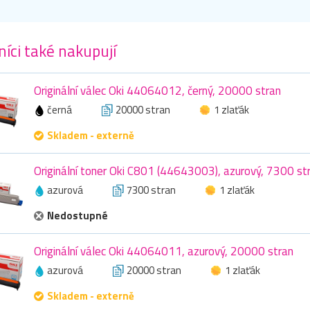
íci také nakupují
Originální válec Oki 44064012, černý, 20000 stran
černá
20000 stran
1 zlaťák
Skladem - externě
Originální toner Oki C801 (44643003), azurový, 7300 st
azurová
7300 stran
1 zlaťák
Nedostupné
Originální válec Oki 44064011, azurový, 20000 stran
azurová
20000 stran
1 zlaťák
Skladem - externě