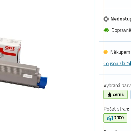
Nedostu
Dopravn
Nákupem 
Co jsou zlaťá
Vybraná barv
černá
Počet stran:
7000