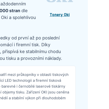
v každodenním
7000 stran
dle
Tonery Oki
 Oki a spolehlivou
ledky od první až po poslední
mácí i firemní tisk. Díky
 přispívá ke stabilnímu chodu
ou tisku a provozními náklady.
patří mezi průkopníky v oblasti tiskových
ící LED technologii a firemní tisková
e barevné i černobílé laserové tiskárny
ší objemy tisku. Zařízení OKI jsou ceněna
médií a stabilní výkon při dlouhodobém