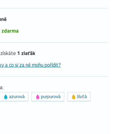
pné
é
zdarma
získáte
1 zlaťák
ky a co si za ně mohu pořídit?
a:
azurová
purpurová
žlutá