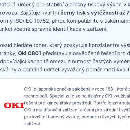
ateriál určený pro stabilní a přesný tiskový výkon 
rovozu. Zajišťuje kvalitní
černý tisk s výtěžností až 
ormy ISO/IEC 19752, plnou kompatibilitu s tiskárnami
unkci včetně správné identifikace v zařízení.
okud hledáte toner, který poskytuje konzistentní výs
tránky,
Oki C801
představuje osvědčené řešení pro do
dpovídající kapacitě omezuje nutnost častých výměn,
iskárny a pomáhá udržet vyvážený poměr mezi kvalit
OKI je japonská značka založená v roce 1881, která 
technologií. Specializuje se na tiskárny OKI využívaj
řešení pro kancelářské prostředí. Portfolio zahrnuj
OKI a multifunkční zařízení určená pro střední i vyš
pro kvalitní barevný výstup, podporu různých typů 
zatížení.