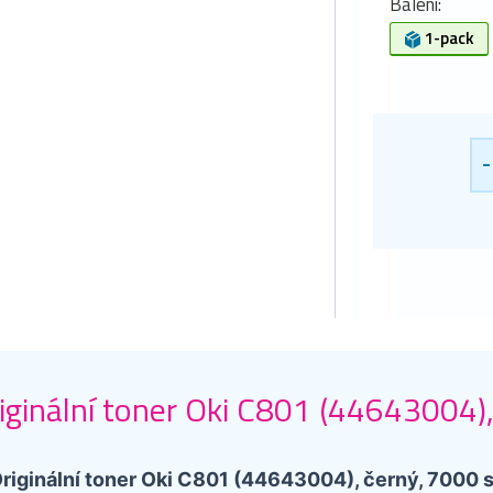
Balení:
1-pack
-
iginální toner Oki C801 (44643004),
riginální toner Oki C801 (44643004), černý, 7000 s