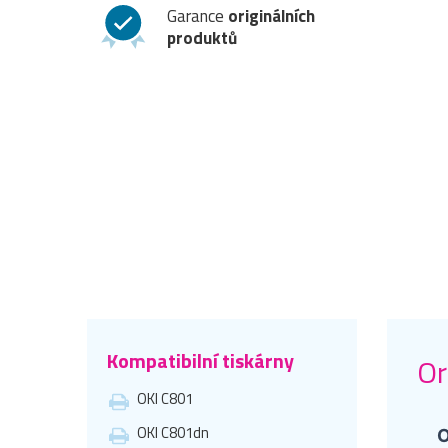
Garance
originálních
produktů
Kompatibilní tiskárny
Or
OKI C801
OKI C801dn
O