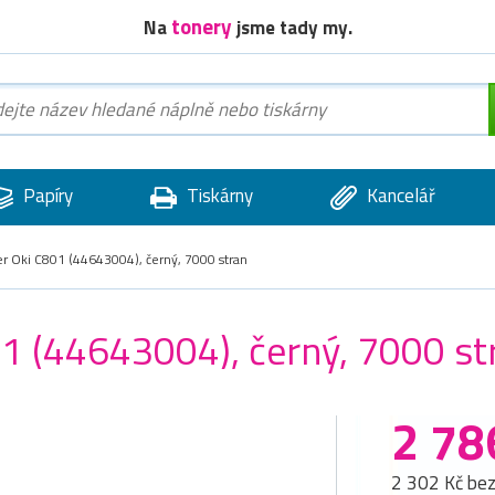
tonery
Na
jsme tady my.
Papíry
Tiskárny
Kancelář
er Oki C801 (44643004), černý, 7000 stran
01 (44643004), černý, 7000 st
2 78
2 302 Kč be