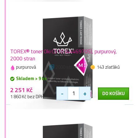
TOREX® toner Oki C510 (44469705), purpurový,
2000 stran
purpurová
2000 stran
143 zlaťáků
Skladem > 9 ks
2 251 Kč
-
+
DO KOŠÍKU
1 860 Kč bez DPH