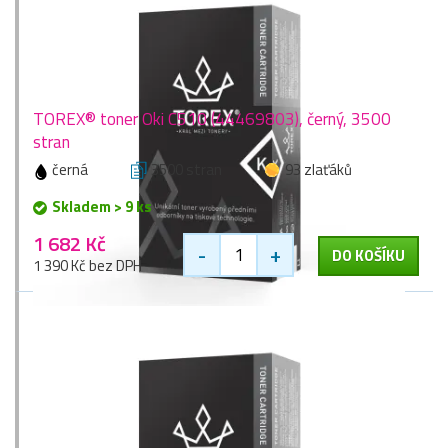
TOREX® toner Oki C510 (44469803), černý, 3500
stran
černá
3500 stran
93 zlaťáků
Skladem > 9 ks
1 682 Kč
-
+
DO KOŠÍKU
1 390 Kč bez DPH