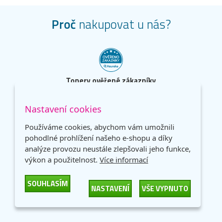
Proč
nakupovat u nás?
Tonery ověřené zákazníky
98 % zákazníků doporučuje nákup na základně
dotazníku spokojenosti.
Nastavení cookies
Používáme cookies, abychom vám umožnili
pohodlné prohlížení našeho e-shopu a díky
analýze provozu neustále zlepšovali jeho funkce,
výkon a použitelnost.
Více informací
Dopravné ZDARMA
Neplaťte drahým dopravcům!
SOUHLASÍM
NASTAVENÍ
VŠE VYPNUTO
Dopravné zdarma od 1 500 Kč.