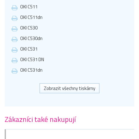
OKI C511
OKI C511dn
OKI C530
OKI C530dn
OKI C531
OKI C531 DN
OKI C531dn
Zobrazit všechny tiskárny
Zákazníci také nakupují