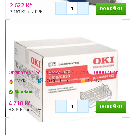
2 622 Kč
-
+
DO KOŠÍKU
2 167 Kč bez DPH
Originální válec Oki 44494202, CMYK, 20000 stran
CMYK
20000 stran
1 zlaťák
Skladem
4 718 Kč
-
+
DO KOŠÍKU
3 899 Kč bez DPH