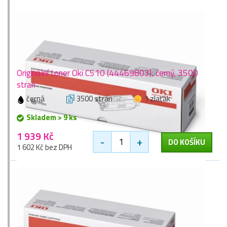
Originální toner Oki C510 (44469803), černý, 3500
stran
černá
3500 stran
1 zlaťák
Skladem > 9 ks
1 939 Kč
-
+
DO KOŠÍKU
1 602 Kč bez DPH