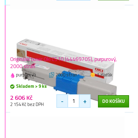
Originální toner Oki C510 (44469705), purpurový,
2000 stran
purpurová
2000 stran
1 zlaťák
Skladem > 9 ks
2 606 Kč
-
+
DO KOŠÍKU
2 154 Kč bez DPH