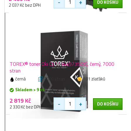
-
+
DO KOŠÍKU
2 037 Kč bez DPH
TOREX® toner Oki C511 (44973508), černý, 7000
stran
černá
7000 stran
181 zlaťáků
Skladem > 9 ks
2 819 Kč
-
+
DO KOŠÍKU
2 330 Kč bez DPH