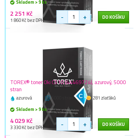
Skladem > 9 ks
2 251 Kč
-
+
DO KOŠÍKU
1 860 Kč bez DPH
TOREX® toner Oki C510 (44469724), azurový, 5000
stran
azurová
5000 stran
281 zlaťáků
Skladem > 9 ks
4 029 Kč
-
+
DO KOŠÍKU
3 330 Kč bez DPH