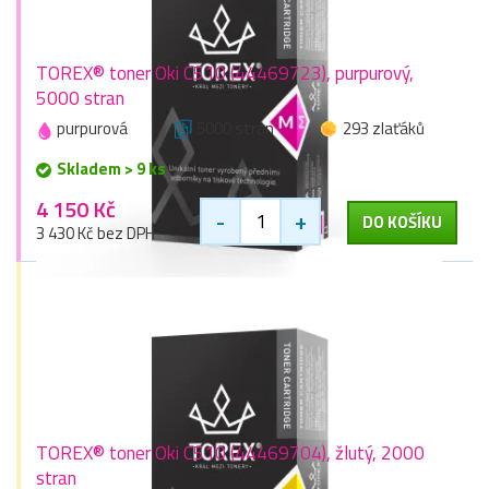
TOREX® toner Oki C510 (44469723), purpurový,
5000 stran
purpurová
5000 stran
293 zlaťáků
Skladem > 9 ks
4 150 Kč
-
+
DO KOŠÍKU
3 430 Kč bez DPH
TOREX® toner Oki C510 (44469704), žlutý, 2000
stran