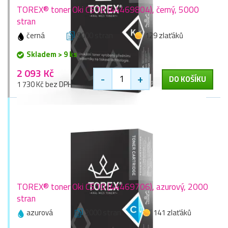
TOREX® toner Oki C510 (44469804), černý, 5000
stran
černá
5000 stran
129 zlaťáků
Skladem > 9 ks
2 093 Kč
-
+
DO KOŠÍKU
1 730 Kč bez DPH
TOREX® toner Oki C510 (44469706), azurový, 2000
stran
azurová
2000 stran
141 zlaťáků