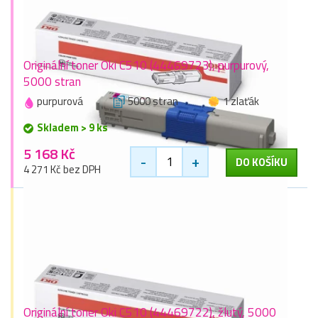
Originální toner Oki C510 (44469723), purpurový,
5000 stran
purpurová
5000 stran
1 zlaťák
Skladem > 9 ks
5 168 Kč
-
+
DO KOŠÍKU
4 271 Kč bez DPH
Originální toner Oki C510 (44469722), žlutý, 5000