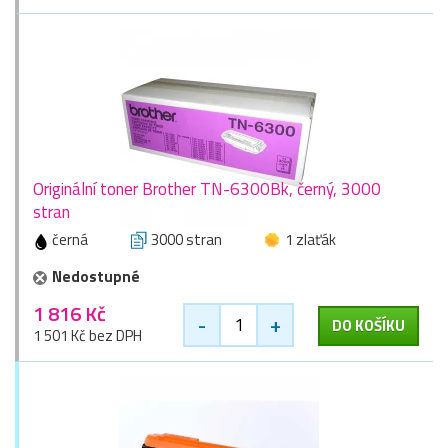
Originální toner Brother TN-6300Bk, černý, 3000
stran
černá
3000 stran
1 zlaťák
Nedostupné
1 816 Kč
-
+
DO KOŠÍKU
1 501 Kč bez DPH