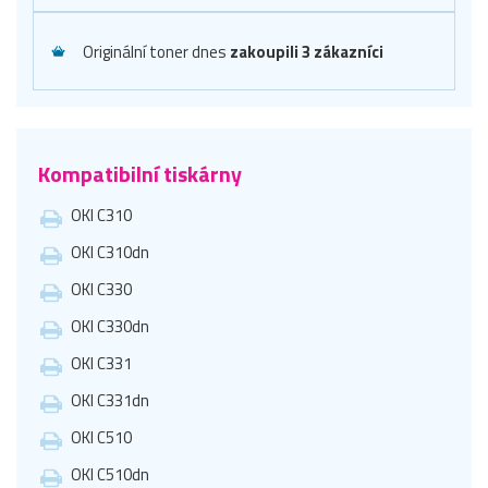
Originální toner dnes
zakoupili 3 zákazníci
Kompatibilní tiskárny
OKI C310
OKI C310dn
OKI C330
OKI C330dn
OKI C331
OKI C331dn
OKI C510
OKI C510dn