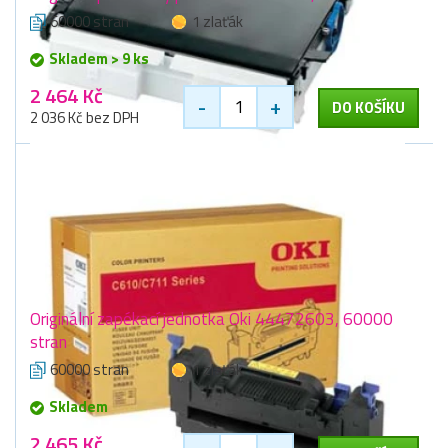
60000 stran
1 zlaťák
Skladem > 9 ks
2 464 Kč
-
+
DO KOŠÍKU
2 036 Kč bez DPH
Originální zapékací jednotka Oki 44472603, 60000
stran
60000 stran
1 zlaťák
Skladem
2 465 Kč