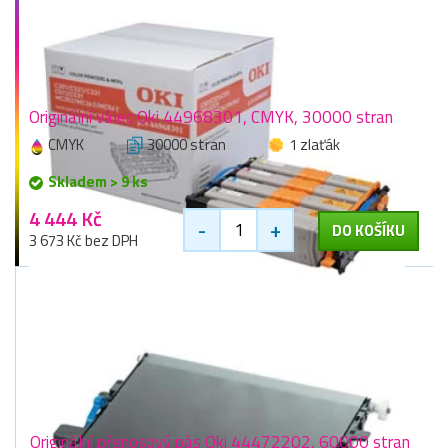
Originální válec Oki 44968301, CMYK, 30000 stran
CMYK
30000 stran
1 zlaťák
Skladem > 9 ks
4 444 Kč
-
+
DO KOŠÍKU
3 673 Kč bez DPH
Originální přenosový pás Oki 44472202, 60000 stran