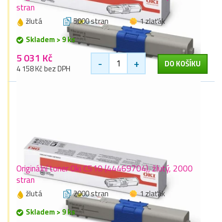
stran
žlutá
5000 stran
1 zlaťák
Skladem > 9 ks
5 031 Kč
-
+
DO KOŠÍKU
4 158 Kč bez DPH
Originální toner Oki C510 (44469704), žlutý, 2000
stran
žlutá
2000 stran
1 zlaťák
Skladem > 9 ks