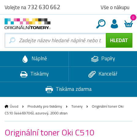
732 630 662
Vše o nákupu
Volejte na
0
Náplně
Papíry
Tiskárny
Kancelář
Tiskárna zdarma
Úvod
Produkty pro tiskárny
Tonery
Originální toner Oki
C510 (44469706), azurový, 2000 stran
Originální toner Oki C510