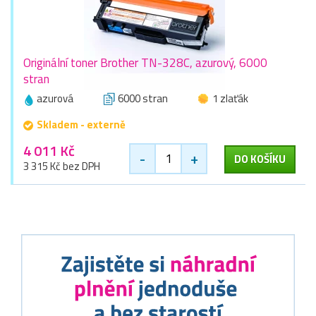
Originální toner Brother TN-328C, azurový, 6000
stran
azurová
6000 stran
1 zlaťák
Skladem - externě
4 011 Kč
-
+
DO KOŠÍKU
3 315 Kč bez DPH