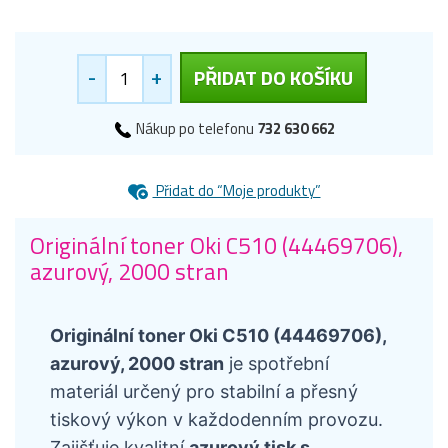
-
+
PŘIDAT DO KOŠÍKU
Nákup po telefonu
732 630 662
Přidat do “Moje produkty”
Originální toner Oki C510 (44469706),
azurový, 2000 stran
Originální toner Oki C510 (44469706),
azurový, 2000 stran
je spotřební
materiál určený pro stabilní a přesný
tiskový výkon v každodenním provozu.
Zajišťuje kvalitní
azurový tisk s