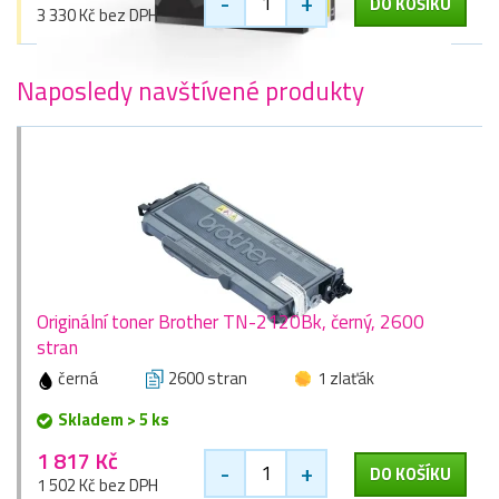
-
+
DO KOŠÍKU
3 330 Kč bez DPH
Naposledy navštívené produkty
Originální toner Brother TN-2120Bk, černý, 2600
stran
černá
2600 stran
1 zlaťák
Skladem > 5 ks
1 817 Kč
-
+
DO KOŠÍKU
1 502 Kč bez DPH