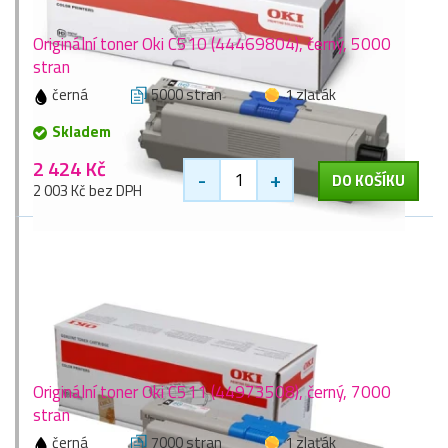
Originální toner Oki C510 (44469804), černý, 5000
stran
černá
5000 stran
1 zlaťák
Skladem
2 424 Kč
-
+
DO KOŠÍKU
2 003 Kč bez DPH
Originální toner Oki C511 (44973508), černý, 7000
stran
černá
7000 stran
1 zlaťák