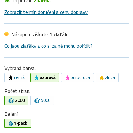
Dopravné
zdarma
Zobrazit termín doručení a ceny dopravy
Nákupem získáte
1 zlaťák
Co jsou zlaťáky a co si za ně mohu pořídit?
Vybraná barva:
černá
azurová
purpurová
žlutá
Počet stran:
2000
5000
Balení:
1-pack