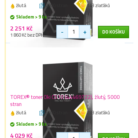
žlutá
2000 stran
143 zlaťáků
Skladem > 9 ks
2 251 Kč
-
+
DO KOŠÍKU
1 860 Kč bez DPH
TOREX® toner Oki C510 (44469722), žlutý, 5000
stran
žlutá
5000 stran
283 zlaťáků
Skladem > 9 ks
4 029 Kč