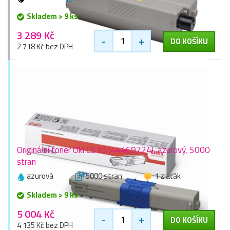
Skladem > 9 ks
3 289 Kč
-
+
DO KOŠÍKU
2 718 Kč bez DPH
Originální toner Oki C510 (44469724), azurový, 5000
stran
azurová
5000 stran
1 zlaťák
Skladem > 9 ks
5 004 Kč
-
+
DO KOŠÍKU
4 135 Kč bez DPH