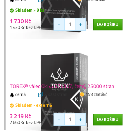
Skladem > 9 ks
1 730 Kč
-
+
DO KOŠÍKU
1 430 Kč bez DPH
TOREX® válec Oki 44574307, černý, 25000 stran
černá
25000 stran
158 zlaťáků
Skladem - externě
3 219 Kč
-
+
DO KOŠÍKU
2 660 Kč bez DPH