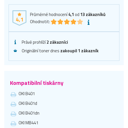
Průměrné hodnocení
4,1
od
13
zákazníků
4,1
Ohodnotit:
Právě prohlíží
2 zákazníci
Originální toner dnes
zakoupil 1 zákazník
Kompatibilní tiskárny
OKI B401
OKI B401d
OKI B401dn
OKI MB441