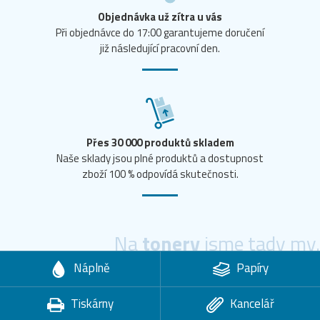
Objednávka už zítra u vás
Při objednávce do 17:00 garantujeme doručení
již následující pracovní den.
Přes 30 000 produktů skladem
Naše sklady jsou plné produktů a dostupnost
zboží 100 % odpovídá skutečnosti.
Na
tonery
jsme tady my.
Náplně
Papíry
Tiskárny
Kancelář