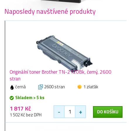
Naposledy navštívené produkty
Originální toner Brother TN-2120Bk, černý, 2600
stran
černá
2600 stran
1 zlaťák
Skladem > 5 ks
1 817 Kč
-
+
DO KOŠÍKU
1 502 Kč bez DPH