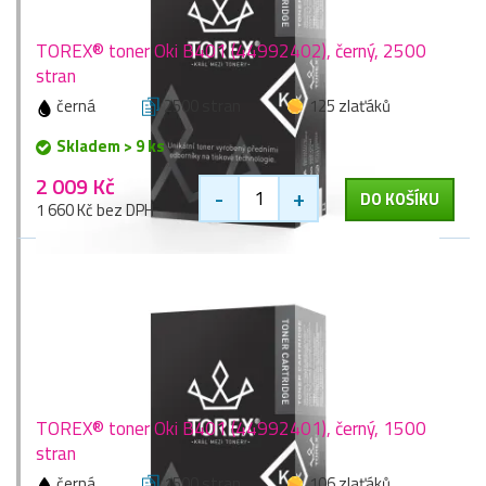
TOREX® toner Oki B401 (44992402), černý, 2500
stran
černá
2500 stran
125 zlaťáků
Skladem > 9 ks
2 009 Kč
-
+
DO KOŠÍKU
1 660 Kč bez DPH
TOREX® toner Oki B401 (44992401), černý, 1500
stran
černá
1500 stran
106 zlaťáků