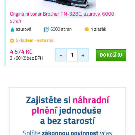
Originální toner Brother TN-328C, azurový, 6000
stran
azurová
6000 stran
1 zlaťák
Skladem - externě
4 574 Kč
-
+
DO KOŠÍKU
3 780 Kč bez DPH