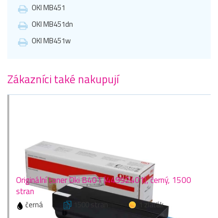
OKI MB451
OKI MB451dn
OKI MB451w
Zákazníci také nakupují
Originální toner Oki B401 (44992401), černý, 1500
stran
černá
1500 stran
1 zlaťák