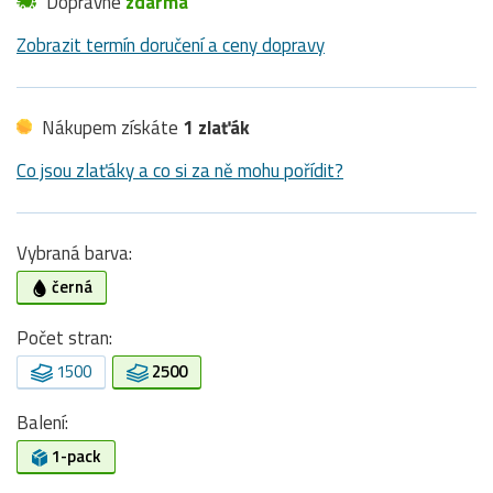
Dopravné
zdarma
Zobrazit termín doručení a ceny dopravy
Nákupem získáte
1 zlaťák
Co jsou zlaťáky a co si za ně mohu pořídit?
Vybraná barva:
černá
Počet stran:
1500
2500
Balení:
1-pack