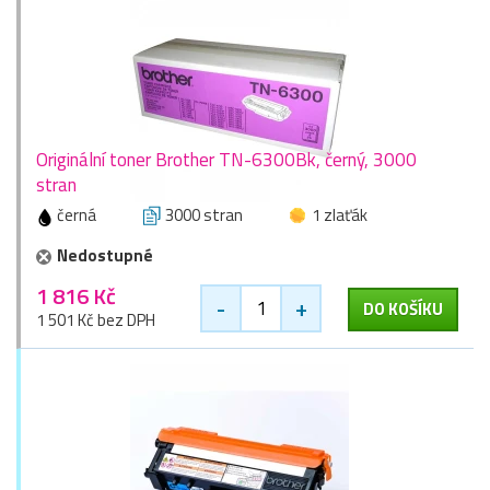
Originální toner Brother TN-6300Bk, černý, 3000
stran
černá
3000 stran
1 zlaťák
Nedostupné
1 816 Kč
-
+
DO KOŠÍKU
1 501 Kč bez DPH