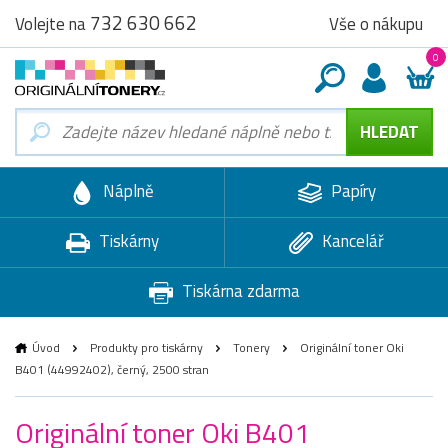
732 630 662
Vše o nákupu
Volejte na
0
Náplně
Papíry
Tiskárny
Kancelář
Tiskárna zdarma
Úvod
Produkty pro tiskárny
Tonery
Originální toner Oki
B401 (44992402), černý, 2500 stran
Originální toner Oki B401