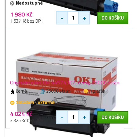
Nedostupné
1 980 Kč
-
+
DO KOŠÍKU
1 637 Kč bez DPH
Originální válec Oki 44574307, černý, 25000 stran
černá
25000 stran
1 zlaťák
Skladem - externě
4 024 Kč
-
+
DO KOŠÍKU
3 325 Kč bez DPH