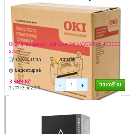
Originální zapékací jednotka Oki 44565808, 100000
stran
100000 stran
1 zlaťák
Nedostupné
3 989 Kč
-
+
DO KOŠÍKU
3 297 Kč bez DPH