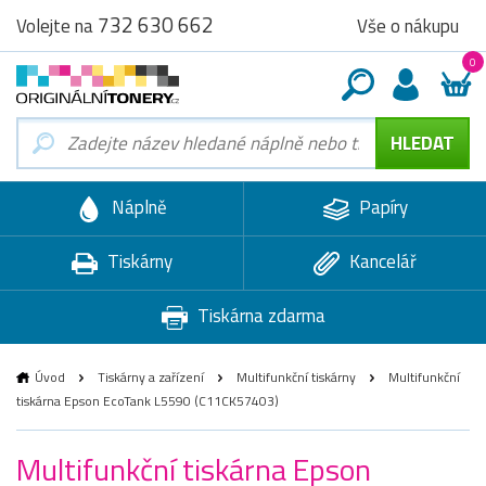
732 630 662
Vše o nákupu
Volejte na
0
Náplně
Papíry
Tiskárny
Kancelář
Tiskárna zdarma
Úvod
Tiskárny a zařízení
Multifunkční tiskárny
Multifunkční
tiskárna Epson EcoTank L5590 (C11CK57403)
Multifunkční tiskárna Epson