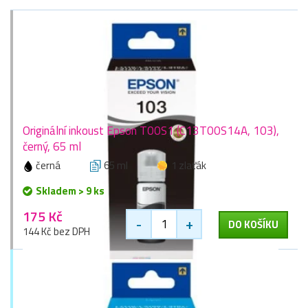
Originální inkoust Epson T00S1 (C13T00S14A, 103),
černý, 65 ml
černá
65 ml
1 zlaťák
Skladem > 9 ks
175 Kč
-
+
DO KOŠÍKU
144 Kč bez DPH