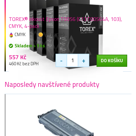
TOREX® inkoust Epson T00S6 (C13T00S64A, 103),
CMYK, 4-pack
CMYK
39 zlaťáků
Skladem > 9 ks
557 Kč
-
+
DO KOŠÍKU
460 Kč bez DPH
Naposledy navštívené produkty