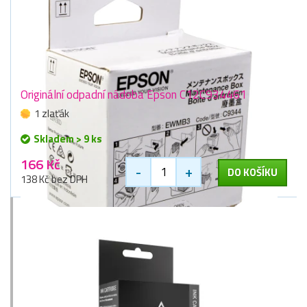
Originální odpadní nádoba Epson C12C934461
1 zlaťák
Skladem > 9 ks
166 Kč
-
+
DO KOŠÍKU
138 Kč bez DPH