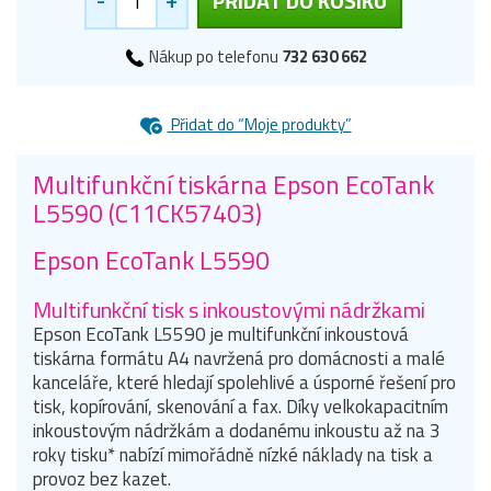
PŘIDAT DO KOŠÍKU
Nákup po telefonu
732 630 662
Přidat do “Moje produkty”
Multifunkční tiskárna Epson EcoTank
L5590 (C11CK57403)
Epson EcoTank L5590
Multifunkční tisk s inkoustovými nádržkami
Epson EcoTank L5590 je multifunkční inkoustová
tiskárna formátu A4 navržená pro domácnosti a malé
kanceláře, které hledají spolehlivé a úsporné řešení pro
tisk, kopírování, skenování a fax. Díky velkokapacitním
inkoustovým nádržkám a dodanému inkoustu až na 3
roky tisku* nabízí mimořádně nízké náklady na tisk a
provoz bez kazet.