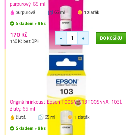
purpurový, 65 ml
purpurová
65 ml
1 zlaťák
Skladem > 9 ks
170 Kč
-
+
DO KOŠÍKU
140 Kč bez DPH
Originální inkoust Epson T00S4 (C13T00S44A, 103),
žlutý, 65 ml
žlutá
65 ml
1 zlaťák
Skladem > 9 ks