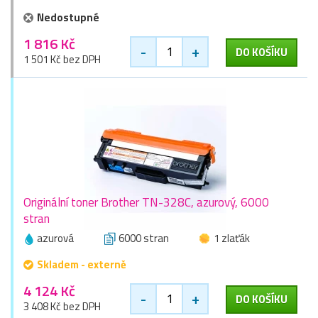
Nedostupné
1 816 Kč
-
+
DO KOŠÍKU
1 501 Kč bez DPH
Originální toner Brother TN-328C, azurový, 6000
stran
azurová
6000 stran
1 zlaťák
Skladem - externě
4 124 Kč
-
+
DO KOŠÍKU
3 408 Kč bez DPH