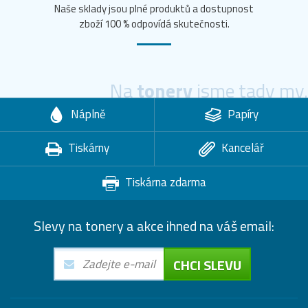
Naše sklady jsou plné produktů a dostupnost
zboží 100 % odpovídá skutečnosti.
Na
tonery
jsme tady my.
Náplně
Papíry
Tiskárny
Kancelář
Tiskárna zdarma
Slevy na tonery a akce ihned na váš email:
CHCI SLEVU