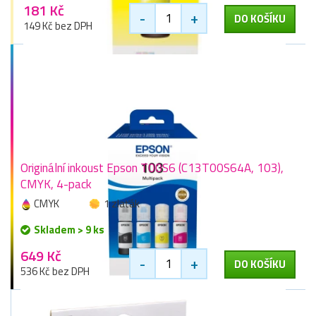
181 Kč
-
+
DO KOŠÍKU
149 Kč bez DPH
Originální inkoust Epson T00S6 (C13T00S64A, 103),
CMYK, 4-pack
CMYK
1 zlaťák
Skladem > 9 ks
649 Kč
-
+
DO KOŠÍKU
536 Kč bez DPH