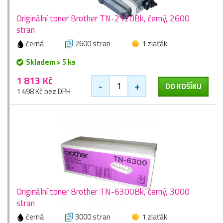
Originální toner Brother TN-2120Bk, černý, 2600
stran
černá
2600 stran
1 zlaťák
Skladem > 5 ks
1 813 Kč
-
+
DO KOŠÍKU
1 498 Kč bez DPH
Originální toner Brother TN-6300Bk, černý, 3000
stran
černá
3000 stran
1 zlaťák