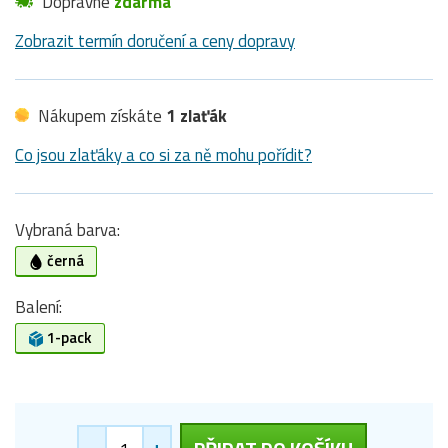
Dopravné
zdarma
Zobrazit termín doručení a ceny dopravy
Nákupem získáte
1 zlaťák
Co jsou zlaťáky a co si za ně mohu pořídit?
Vybraná barva:
černá
Balení:
1-pack
-
+