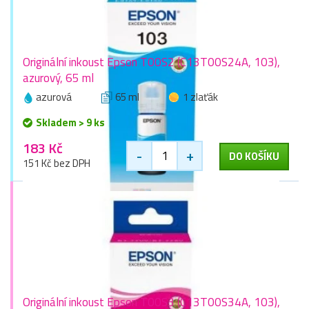
Originální inkoust Epson T00S2 (C13T00S24A, 103),
azurový, 65 ml
azurová
65 ml
1 zlaťák
Skladem > 9 ks
183 Kč
-
+
DO KOŠÍKU
151 Kč bez DPH
Originální inkoust Epson T00S3 (C13T00S34A, 103),