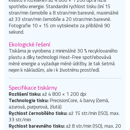
kvalitu s rozlišením až 4 800 × 1 200 dpi a nižší
spotřebu energie. Standardní rychlost tisku činí 15
stran/min černobíle a 8 stran/min barevně, maximálně
až 33 stran/min černobíle a 20 stran/min barevně.
Fotografie 10 × 15 cm vytisknete za přibližně 90
sekund.
Ekologické řešení
Tiskárna je vyrobena z minimálně 30 % recyklovaného
plastu a díky technologii Heat-Free spotřebovává
méně energie a vyžaduje méně údržby. Je tak šetrná
nejen k nákladům, ale i k životnímu prostředí.
Specifikace tiskárny
Rozlišení tisku:
až 4 800 × 1 200 dpi
Technologie tisku:
PrecisionCore, 4 barvy (černá,
azurová, purpurová, žlutá)
Rychlost černobílého tisku:
až 15 str./min (ISO), max.
33 str./min
Rychlost barevného tisku:
až 8 str./min (ISO), max. 20