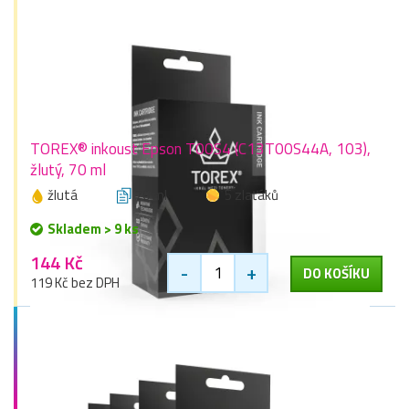
TOREX® inkoust Epson T00S4 (C13T00S44A, 103),
žlutý, 70 ml
žlutá
70 ml
5 zlaťáků
Skladem > 9 ks
144 Kč
-
+
DO KOŠÍKU
119 Kč bez DPH