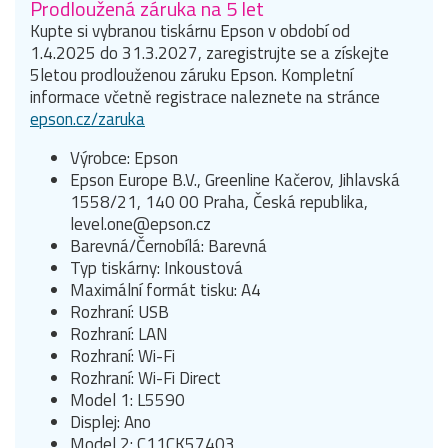
Prodloužená záruka na 5 let
Kupte si vybranou tiskárnu Epson v období od
1.4.2025 do 31.3.2027, zaregistrujte se a získejte
5letou prodlouženou záruku Epson. Kompletní
informace včetně registrace naleznete na stránce
epson.cz/zaruka
Výrobce: Epson
Epson Europe B.V., Greenline Kačerov, Jihlavská
1558/21, 140 00 Praha, Česká republika,
level.one@epson.cz
Barevná/Černobílá: Barevná
Typ tiskárny: Inkoustová
Maximální formát tisku: A4
Rozhraní: USB
Rozhraní: LAN
Rozhraní: Wi-Fi
Rozhraní: Wi-Fi Direct
Model 1: L5590
Displej: Ano
Model 2: C11CK57403