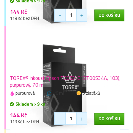
Skladem > 9 ks
144 Kč
-
+
DO KOŠÍKU
119 Kč bez DPH
TOREX® inkoust Epson T00S3 (C13T00S34A, 103),
purpurový, 70 ml
purpurová
70 ml
5 zlaťáků
Skladem > 9 ks
144 Kč
-
+
DO KOŠÍKU
119 Kč bez DPH