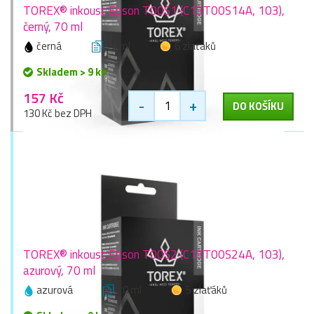
TOREX® inkoust Epson T00S1 (C13T00S14A, 103),
černý, 70 ml
černá
70 ml
6 zlaťáků
Skladem > 9 ks
157 Kč
-
+
DO KOŠÍKU
130 Kč bez DPH
TOREX® inkoust Epson T00S2 (C13T00S24A, 103),
azurový, 70 ml
azurová
70 ml
5 zlaťáků