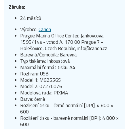
Záruka:
24 měsíců
Výrobce:
Canon
Prague Marina Office Center, Jankovcova
1595/14a - vchod A, 170 00 Prague 7 -
Holešovice, Czech Republic, info@canon.cz
Barevná/Černobílá: Barevná
Typ tiskárny: Inkoustová
Maximální formát tisku: A4
Rozhraní: USB
Model 1: MG2556S
Model 2: 0727C076
Modelová řada: PIXMA
Barva: černá
Rozlišení tisku - černé normální [DPI]: 4 800 ×
600
Rozlišení tisku - barevné normální [DPI]: 4 800 ×
600