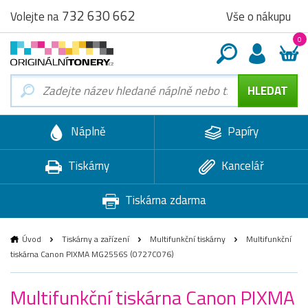
732 630 662
Vše o nákupu
Volejte na
0
Náplně
Papíry
Tiskárny
Kancelář
Tiskárna zdarma
Úvod
Tiskárny a zařízení
Multifunkční tiskárny
Multifunkční
tiskárna Canon PIXMA MG2556S (0727C076)
Multifunkční tiskárna Canon PIXMA