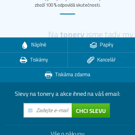
zboží 100 % odpovídá skutečnosti.
Na
tonery
jsme tady my.
Náplně
Papíry
Tiskárny
Kancelář
Tiskárna zdarma
Slevy na tonery a akce ihned na váš email:
CHCI SLEVU
Vše o nákupu