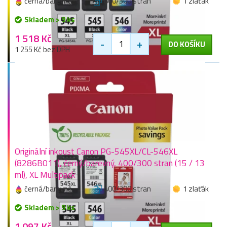
černá/barevná
800/300 stran
1 zlaťák
Skladem > 9 ks
1 518 Kč
-
+
DO KOŠÍKU
1 255 Kč bez DPH
Originální inkoust Canon PG-545XL/CL-546XL
(8286B011), černý/barevný, 400/300 stran (15 / 13
ml), XL Multipack
černá/barevná
400/300 stran
1 zlaťák
Skladem > 9 ks
1 097 Kč