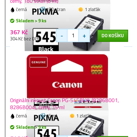
černý, 180 stran (8 ml)
černá
180 stran
1 zlaťák
Skladem > 9 ks
367 Kč
-
+
DO KOŠÍKU
304 Kč bez DPH
Originální inkoust Canon PG-545BkXL (8286B001,
8286B004), černý, 15 ml
černá
15 ml
1 zlaťák
Skladem > 9 ks