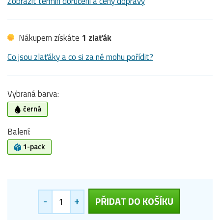
Zobrazit termín doručení a ceny dopravy
Nákupem získáte
1 zlaťák
Co jsou zlaťáky a co si za ně mohu pořídit?
Vybraná barva:
černá
Balení:
1-pack
-
+
PŘIDAT DO KOŠÍKU