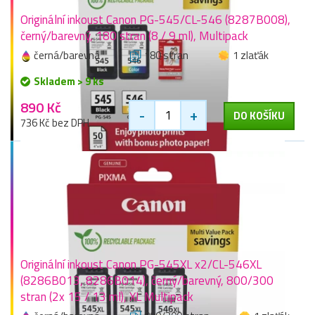
Originální inkoust Canon PG-545/CL-546 (8287B008),
černý/barevný, 180 stran (8 / 9 ml), Multipack
černá/barevná
180 stran
1 zlaťák
Skladem > 9 ks
890 Kč
-
+
DO KOŠÍKU
736 Kč bez DPH
Originální inkoust Canon PG-545XL x2/CL-546XL
(8286B013, 8286B014), černý/barevný, 800/300
stran (2x 15 / 13 ml), XL Multipack