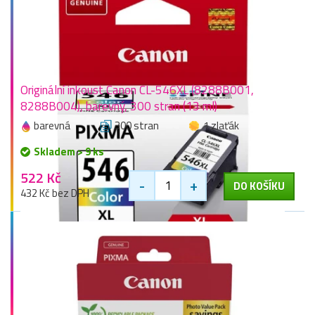
Originální inkoust Canon CL-546XL (8288B001,
8288B004), barevný, 300 stran (13 ml)
barevná
300 stran
1 zlaťák
Skladem > 9 ks
522 Kč
-
+
DO KOŠÍKU
432 Kč bez DPH