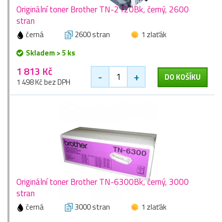
Originální toner Brother TN-2120Bk, černý, 2600
stran
černá
2600 stran
1 zlaťák
Skladem > 5 ks
1 813 Kč
-
+
DO KOŠÍKU
1 498 Kč bez DPH
Originální toner Brother TN-6300Bk, černý, 3000
stran
černá
3000 stran
1 zlaťák