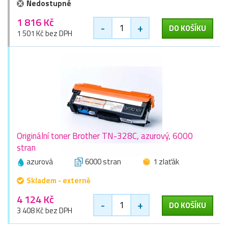
Nedostupné
1 816 Kč
-
+
DO KOŠÍKU
1 501 Kč bez DPH
Originální toner Brother TN-328C, azurový, 6000
stran
azurová
6000 stran
1 zlaťák
Skladem - externě
4 124 Kč
-
+
DO KOŠÍKU
3 408 Kč bez DPH