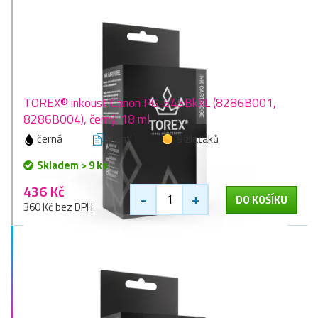
TOREX® inkoust Canon PG-545BkXL (8286B001,
8286B004), černý, 18 ml
černá
18 ml
9 zlaťáků
Skladem > 9 ks
436 Kč
-
+
DO KOŠÍKU
360 Kč bez DPH