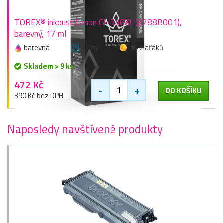
TOREX® inkoust Canon CL-546XL (8288B001),
barevný, 17 ml
barevná
17 ml
10 zlaťáků
Skladem > 9 ks
472 Kč
-
+
DO KOŠÍKU
390 Kč bez DPH
Naposledy navštívené produkty