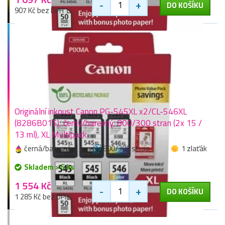
-
+
DO KOŠÍKU
907 Kč bez DPH
Originální inkoust Canon PG-545XL x2/CL-546XL
(8286B015), černý/barevný, 800/300 stran (2x 15 /
13 ml), XL Multipack
černá/barevná
800/300 stran
1 zlaťák
Skladem > 5 ks
1 554 Kč
-
+
DO KOŠÍKU
1 285 Kč bez DPH