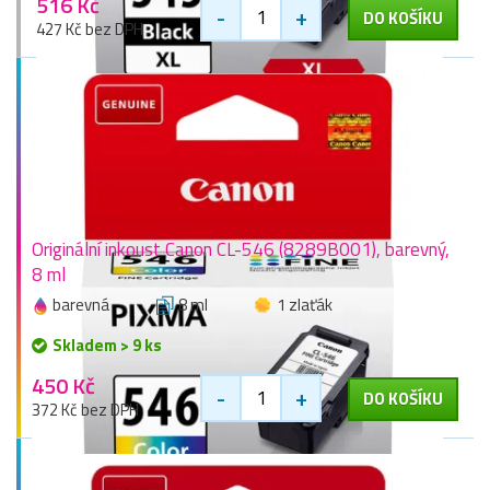
516 Kč
-
+
DO KOŠÍKU
427 Kč bez DPH
Originální inkoust Canon CL-546 (8289B001), barevný,
8 ml
barevná
8 ml
1 zlaťák
Skladem > 9 ks
450 Kč
-
+
DO KOŠÍKU
372 Kč bez DPH