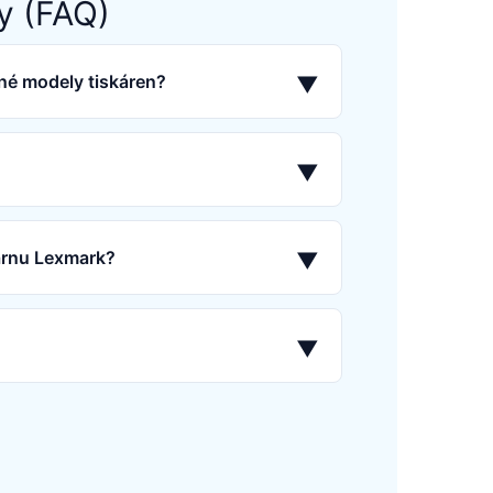
y (FAQ)
né modely tiskáren?
▼
▼
kárnu Lexmark?
▼
▼