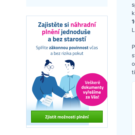
s
k
1
L
P
s
o
t