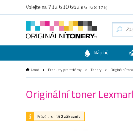
732 630 662
Volejte na
(Po-Pá 8-17 h)
Náplně
Úvod
Produkty pro tiskárny
Tonery
Originální to
Originální toner Lexma
Právě prohlíží
2 zákazníci