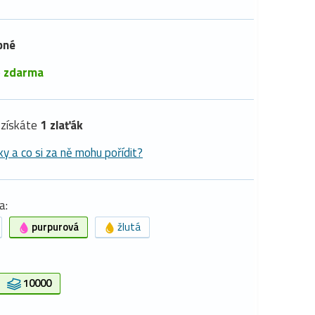
pné
é
zdarma
získáte
1 zlaťák
ky a co si za ně mohu pořídit?
a:
purpurová
žlutá
10000