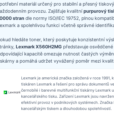
potřební materiál určený pro stabilní a přesný tiskov
aždodenním provozu. Zajišťuje kvalitní
purpurový tis
0000 stran
dle normy ISO/IEC 19752, plnou kompatibi
exmark a spolehlivou funkci včetně správné identifika
okud hledáte toner, který poskytuje konzistentní výs
tránky,
Lexmark X560H2MG
představuje osvědčené ř
dpovídající kapacitě omezuje nutnost častých výměn,
iskárny a pomáhá udržet vyvážený poměr mezi kvalit
Lexmark je americká značka založená v roce 1991, k
tiskáren Lexmark a řešení pro správu dokumentů ve 
černobílé i barevné multifunkční tiskárny Lexmark 
kancelářského tisku. Zařízení Lexmark jsou navržen
efektivní provoz v podnikových systémech. Značka 
kancelářským tiskem a dlouhodobou spolehlivostí.