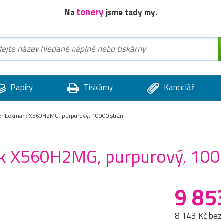
tonery
Na
jsme tady my.
Papíry
Tiskárny
Kancelář
ner Lexmark X560H2MG, purpurový, 10000 stran
rk X560H2MG, purpurový, 100
9 85
8 143 Kč be