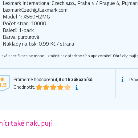
Lexmark International Czech s.r.o., Praha 4 / Prague 4, Puj
LexmarkCzech@Lexmark.com
Model 1: X560H2MG
Počet stran: 10000
Balení: 1-pack
Barva: purpurová
Náklady na tisk: 0.99 Kč / strana
ické specifikace se mohou změnit bez předchozího upozornění. Obrázky mají p
Průměrné hodnocení
3,9
od
8
zákazníků
Práv
3,9
Ohodnotit:
íci také nakupují