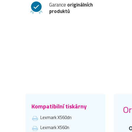
Garance
originálních
produktů
Kompatibilní tiskárny
Or
Lexmark X560dn
Lexmark X560n
O