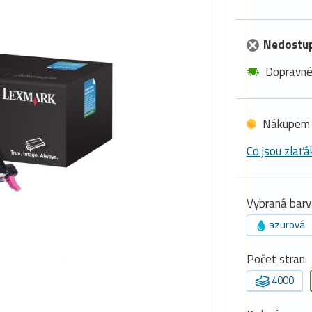
Nedostu
Dopravn
Nákupem 
Co jsou zlaťá
Vybraná barv
azurová
Počet stran:
4000