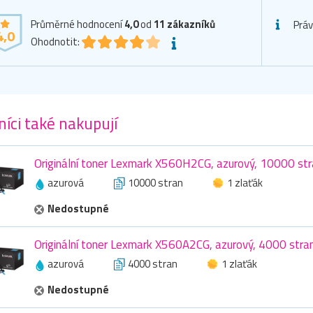
Průměrné hodnocení
4,0
od
11
zákazníků
Práv
4,0
Ohodnotit:
íci také nakupují
Originální toner Lexmark X560H2CG, azurový, 10000 str
azurová
10000 stran
1 zlaťák
Nedostupné
Originální toner Lexmark X560A2CG, azurový, 4000 stra
azurová
4000 stran
1 zlaťák
Nedostupné