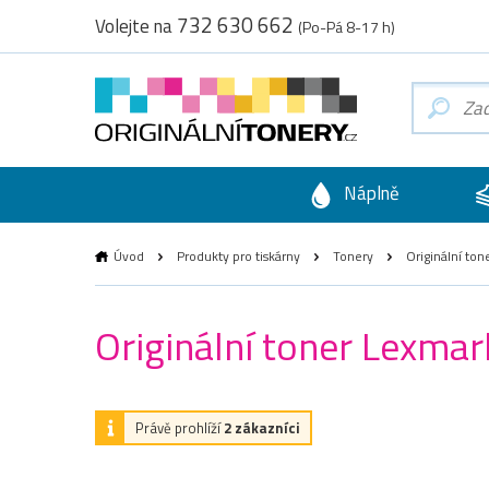
732 630 662
Volejte na
(Po-Pá 8-17 h)
Náplně
Úvod
Produkty pro tiskárny
Tonery
Originální to
Originální toner Lexma
Právě prohlíží
2 zákazníci