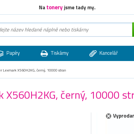
tonery
Na
jsme tady my.
Papíry
Tiskárny
Kancelář
ner Lexmark X560H2KG, černý, 10000 stran
rk X560H2KG, černý, 10000 st
Vyprodan