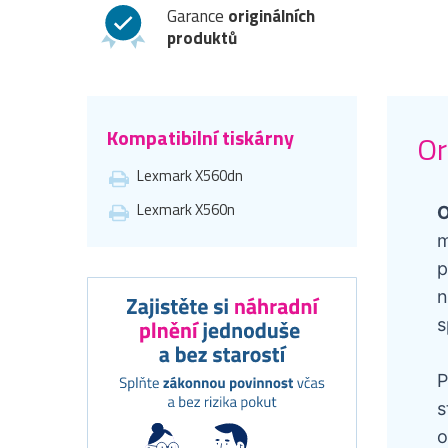
Garance
originálních
produktů
Kompatibilní tiskárny
Or
Lexmark X560dn
Lexmark X560n
O
m
p
n
s
P
s
o