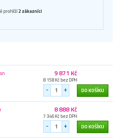
ě prohlíží
2 zákazníci
9 871 Kč
an
8 158 Kč bez DPH
-
+
DO KOŠÍKU
8 888 Kč
n
7 346 Kč bez DPH
-
+
DO KOŠÍKU