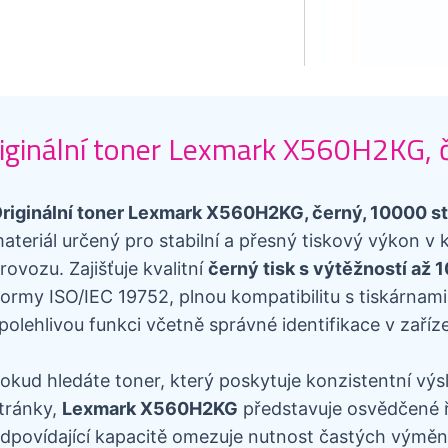
iginální toner Lexmark X560H2KG, 
riginální toner Lexmark X560H2KG, černý, 10000 s
ateriál určený pro stabilní a přesný tiskový výkon 
rovozu. Zajišťuje kvalitní
černý tisk s výtěžností až 
ormy ISO/IEC 19752, plnou kompatibilitu s tiskárnam
polehlivou funkci včetně správné identifikace v zaříze
okud hledáte toner, který poskytuje konzistentní výs
tránky,
Lexmark X560H2KG
představuje osvědčené ře
dpovídající kapacitě omezuje nutnost častých výměn,