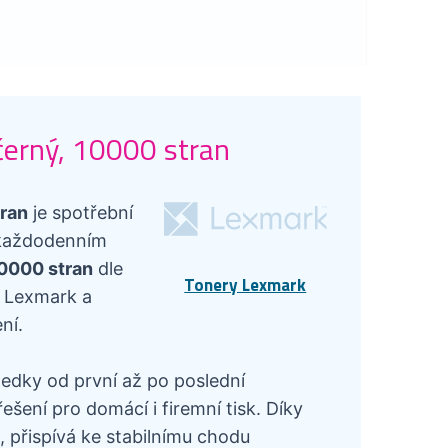
černý, 10000 stran
tran
je spotřební
v každodenním
10000 stran
dle
Tonery Lexmark
i Lexmark a
ní.
ledky od první až po poslední
šení pro domácí i firemní tisk. Díky
 přispívá ke stabilnímu chodu