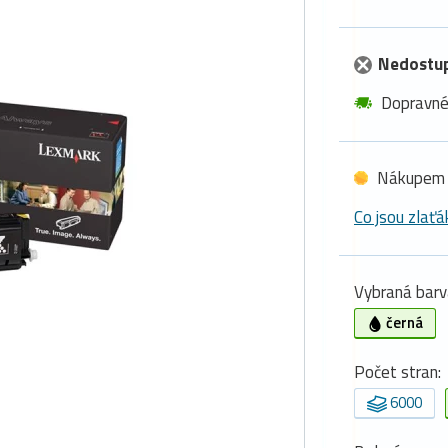
Nedostu
Dopravn
Nákupem 
Co jsou zlaťá
Vybraná barv
černá
Počet stran:
6000