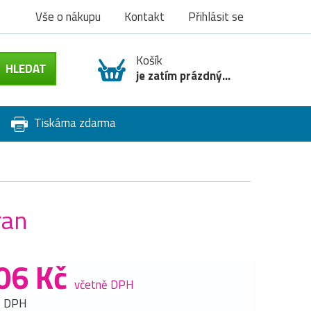
Vše o nákupu
Kontakt
Přihlásit se
Košík
je zatím prázdný...
Tiskárna zdarma
ran
06 Kč
včetně DPH
z DPH