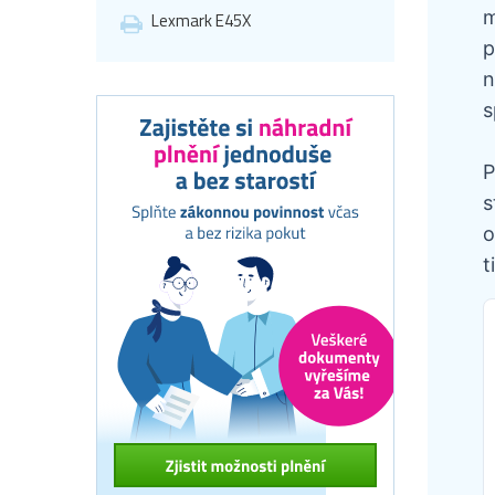
m
Lexmark E45X
p
n
s
P
s
o
t