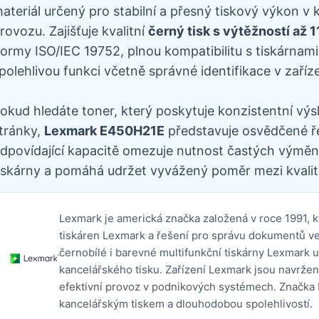
ateriál určený pro stabilní a přesný tiskový výkon 
rovozu. Zajišťuje kvalitní
černý tisk s výtěžností až 
ormy ISO/IEC 19752, plnou kompatibilitu s tiskárnam
polehlivou funkci včetně správné identifikace v zaříze
okud hledáte toner, který poskytuje konzistentní výs
tránky,
Lexmark E450H21E
představuje osvědčené řeš
dpovídající kapacitě omezuje nutnost častých výměn,
iskárny a pomáhá udržet vyvážený poměr mezi kvalit
Lexmark je americká značka založená v roce 1991, k
tiskáren Lexmark a řešení pro správu dokumentů ve 
černobílé i barevné multifunkční tiskárny Lexmark 
kancelářského tisku. Zařízení Lexmark jsou navržen
efektivní provoz v podnikových systémech. Značka 
kancelářským tiskem a dlouhodobou spolehlivostí.