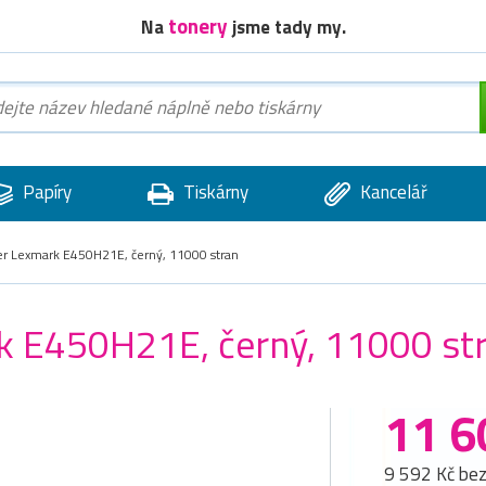
tonery
Na
jsme tady my.
Papíry
Tiskárny
Kancelář
er Lexmark E450H21E, černý, 11000 stran
rk E450H21E, černý, 11000 st
11 6
9 592 Kč be