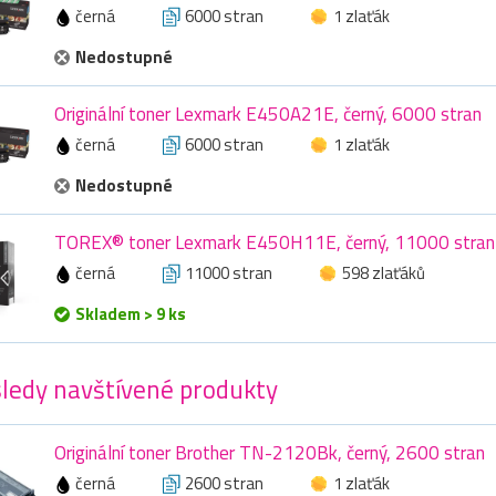
černá
6000 stran
1 zlaťák
Nedostupné
Originální toner Lexmark E450A21E, černý, 6000 stran
černá
6000 stran
1 zlaťák
Nedostupné
TOREX® toner Lexmark E450H11E, černý, 11000 stran
černá
11000 stran
598 zlaťáků
Skladem > 9 ks
ledy navštívené produkty
Originální toner Brother TN-2120Bk, černý, 2600 stran
černá
2600 stran
1 zlaťák