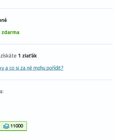
pné
é
zdarma
získáte
1 zlaťák
ky a co si za ně mohu pořídit?
a:
11000