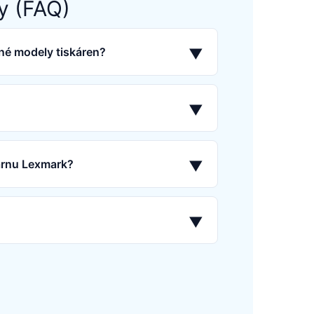
y (FAQ)
né modely tiskáren?
▼
▼
kárnu Lexmark?
▼
▼