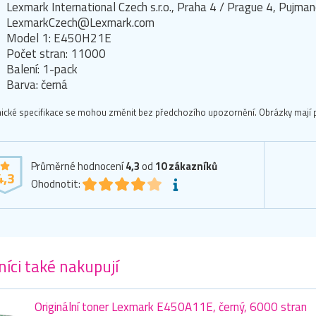
Lexmark International Czech s.r.o., Praha 4 / Prague 4, Puj
LexmarkCzech@Lexmark.com
Model 1: E450H21E
Počet stran: 11000
Balení: 1-pack
Barva: černá
ické specifikace se mohou změnit bez předchozího upozornění. Obrázky mají p
Průměrné hodnocení
4,3
od
10
zákazníků
4,3
Ohodnotit:
íci také nakupují
Originální toner Lexmark E450A11E, černý, 6000 stran