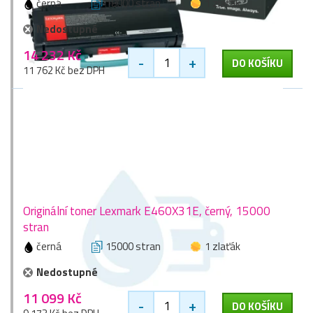
černá
18000 stran
1 zlaťák
Nedostupné
14 232 Kč
-
+
DO KOŠÍKU
11 762 Kč bez DPH
Originální toner Lexmark E460X31E, černý, 15000
stran
černá
15000 stran
1 zlaťák
Nedostupné
11 099 Kč
-
+
DO KOŠÍKU