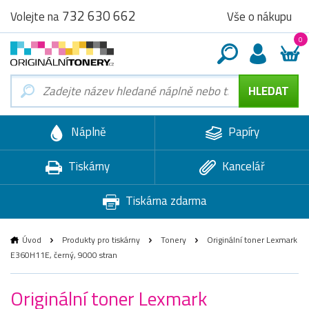
732 630 662
Vše o nákupu
Volejte na
0
Náplně
Papíry
Tiskárny
Kancelář
Tiskárna zdarma
Úvod
Produkty pro tiskárny
Tonery
Originální toner Lexmark
E360H11E, černý, 9000 stran
Originální toner Lexmark