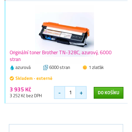
Originální toner Brother TN-328C, azurový, 6000
stran
azurová
6000 stran
1 zlaťák
Skladem - externě
3 935 Kč
-
+
DO KOŠÍKU
3 252 Kč bez DPH