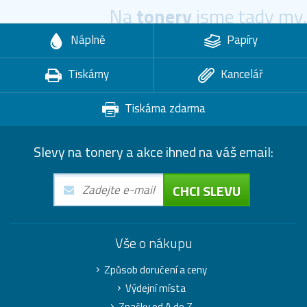
Na
tonery
jsme tady my.
Náplně
Papíry
Tiskárny
Kancelář
Tiskárna zdarma
Slevy na tonery a akce ihned na váš email:
CHCI SLEVU
Vše o nákupu
Způsob doručení a ceny
Výdejní místa
Značky od A do Z