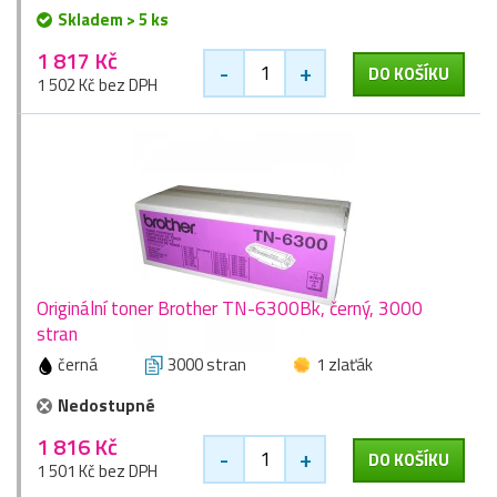
Skladem > 5 ks
1 817 Kč
-
+
DO KOŠÍKU
1 502 Kč bez DPH
Originální toner Brother TN-6300Bk, černý, 3000
stran
černá
3000 stran
1 zlaťák
Nedostupné
1 816 Kč
-
+
DO KOŠÍKU
1 501 Kč bez DPH