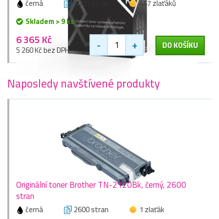
černá
9000 stran
447 zlaťáků
Skladem > 9 ks
6 365 Kč
-
+
DO KOŠÍKU
5 260 Kč bez DPH
Naposledy navštívené produkty
Originální toner Brother TN-2120Bk, černý, 2600
stran
černá
2600 stran
1 zlaťák