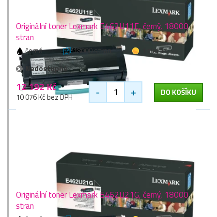
Originální toner Lexmark E462U11E, černý, 18000
stran
černá
18000 stran
1 zlaťák
Nedostupné
12 192 Kč
-
+
DO KOŠÍKU
10 076 Kč bez DPH
Originální toner Lexmark E462U21G, černý, 18000
stran