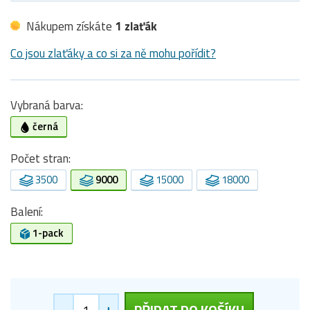
Nákupem získáte
1 zlaťák
Co jsou zlaťáky a co si za ně mohu pořídit?
Vybraná barva:
černá
Počet stran:
3500
9000
15000
18000
Balení:
1-pack
-
+
PŘIDAT DO KOŠÍKU