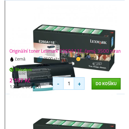
Originální toner Lexmark E260A11E, černý, 3500 stran
černá
3500 stran
1 zlaťák
Skladem
2 157 Kč
-
+
DO KOŠÍKU
1 783 Kč bez DPH