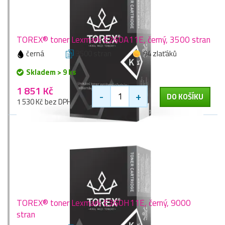
TOREX® toner Lexmark E260A11E, černý, 3500 stran
černá
3500 stran
94 zlaťáků
Skladem > 9 ks
1 851 Kč
-
+
DO KOŠÍKU
1 530 Kč bez DPH
TOREX® toner Lexmark E360H11E, černý, 9000
stran