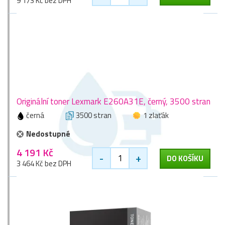
9 173 Kč bez DPH
Originální toner Lexmark E260A31E, černý, 3500 stran
černá
3500 stran
1 zlaťák
Nedostupné
4 191 Kč
-
+
DO KOŠÍKU
3 464 Kč bez DPH