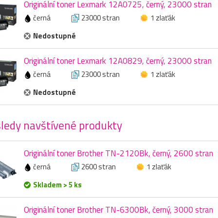
Originální toner Lexmark 12A0725, černý, 23000 stran
černá
23000 stran
1 zlaťák
Nedostupné
Originální toner Lexmark 12A0829, černý, 23000 stran
černá
23000 stran
1 zlaťák
Nedostupné
ledy navštívené produkty
Originální toner Brother TN-2120Bk, černý, 2600 stran
černá
2600 stran
1 zlaťák
Skladem > 5 ks
Originální toner Brother TN-6300Bk, černý, 3000 stran