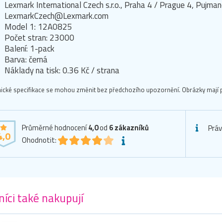
Lexmark International Czech s.r.o., Praha 4 / Prague 4, Puj
LexmarkCzech@Lexmark.com
Model 1: 12A0825
Počet stran: 23000
Balení: 1-pack
Barva: černá
Náklady na tisk: 0.36 Kč / strana
ické specifikace se mohou změnit bez předchozího upozornění. Obrázky mají p
Průměrné hodnocení
4,0
od
6
zákazníků
Práv
4,0
Ohodnotit:
íci také nakupují