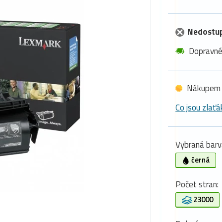
Nedostu
Dopravn
Nákupem 
Co jsou zlaťá
Vybraná barv
černá
Počet stran:
23000