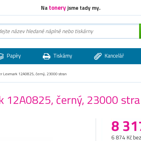
tonery
Na
jsme tady my.
Papíry
Tiskárny
Kancelář
er Lexmark 12A0825, černý, 23000 stran
rk 12A0825, černý, 23000 str
8 31
6 874 Kč be