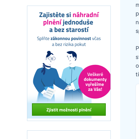
m
p
n
s
P
s
o
t