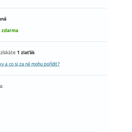
pné
é
zdarma
získáte
1 zlaťák
ky a co si za ně mohu pořídit?
a: