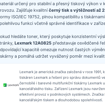
ateriál určený pro stabilní a přesný tiskový výkon 
rovozu. Zajišťuje kvalitní
černý tisk s výtěžností až 
ormy ISO/IEC 19752, plnou kompatibilitu s tiskárnam
polehlivou funkci včetně správné identifikace v zaříze
okud hledáte toner, který poskytuje konzistentní výs
tránky,
Lexmark 12A0825
představuje osvědčené řeše
dpovídající kapacitě omezuje nutnost častých výměn,
iskárny a pomáhá udržet vyvážený poměr mezi kvalit
Lexmark je americká značka založená v roce 1991, k
tiskáren Lexmark a řešení pro správu dokumentů ve 
černobílé i barevné multifunkční tiskárny Lexmark 
kancelářského tisku. Zařízení Lexmark jsou navržen
efektivní provoz v podnikových systémech. Značka 
kancelářským tiskem a dlouhodobou spolehlivostí.