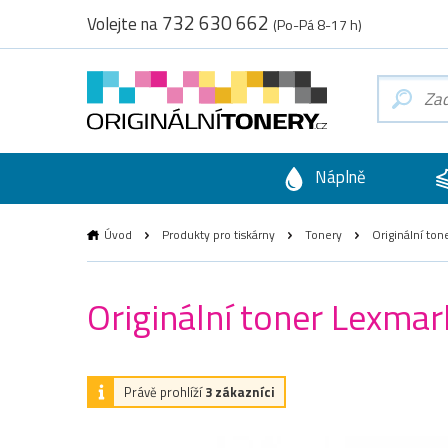
732 630 662
Volejte na
(Po-Pá 8-17 h)
Náplně
Úvod
Produkty pro tiskárny
Tonery
Originální ton
Originální toner Lexma
Právě prohlíží
3 zákazníci