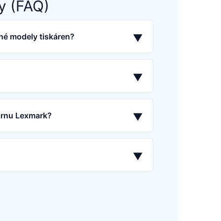
y (FAQ)
né modely tiskáren?
▼
▼
kárnu Lexmark?
▼
▼