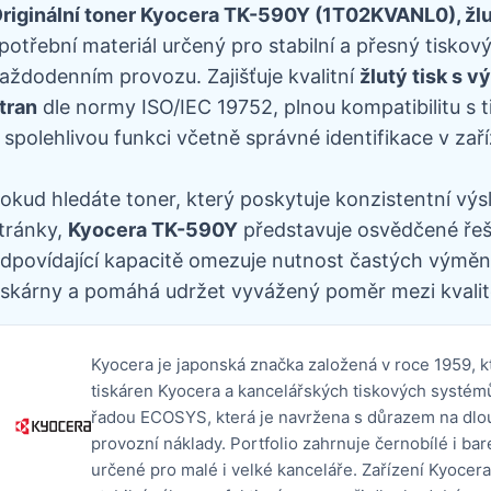
riginální toner Kyocera TK-590Y (1T02KVANL0), žlu
potřební materiál určený pro stabilní a přesný tiskov
aždodenním provozu. Zajišťuje kvalitní
žlutý tisk s 
tran
dle normy ISO/IEC 19752, plnou kompatibilitu s 
 spolehlivou funkci včetně správné identifikace v zaří
okud hledáte toner, který poskytuje konzistentní výs
tránky,
Kyocera TK-590Y
představuje osvědčené řešen
dpovídající kapacitě omezuje nutnost častých výměn,
iskárny a pomáhá udržet vyvážený poměr mezi kvalit
Kyocera je japonská značka založená v roce 1959, 
tiskáren Kyocera a kancelářských tiskových systémů
řadou ECOSYS, která je navržena s důrazem na dlo
provozní náklady. Portfolio zahrnuje černobílé i ba
určené pro malé i velké kanceláře. Zařízení Kyocera