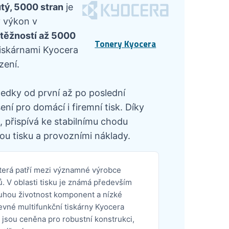
tý, 5000 stran
je
ý výkon v
výtěžností až 5000
Tonery Kyocera
tiskárnami Kyocera
zení.
ledky od první až po poslední
í pro domácí i firemní tisk. Díky
 přispívá ke stabilnímu chodu
ou tisku a provozními náklady.
která patří mezi významné výrobce
. V oblasti tisku je známá především
uhou životnost komponent a nízké
revné multifunkční tiskárny Kyocera
 jsou ceněna pro robustní konstrukci,