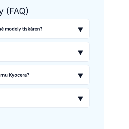
y (FAQ)
né modely tiskáren?
▼
▼
árnu Kyocera?
▼
▼