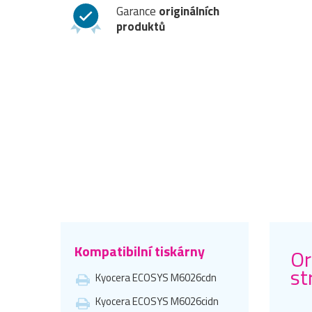
Garance
originálních
produktů
Kompatibilní tiskárny
Or
st
Kyocera ECOSYS M6026cdn
Kyocera ECOSYS M6026cidn