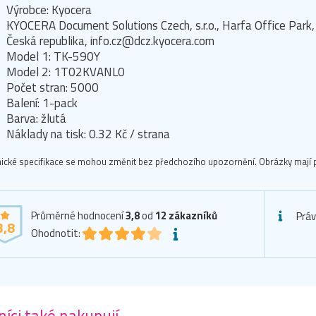
Výrobce: Kyocera
KYOCERA Document Solutions Czech, s.r.o., Harfa Office Pa
Česká republika, info.cz@dcz.kyocera.com
Model 1: TK-590Y
Model 2: 1T02KVANL0
Počet stran: 5000
Balení: 1-pack
Barva: žlutá
Náklady na tisk: 0.32 Kč / strana
ické specifikace se mohou změnit bez předchozího upozornění. Obrázky mají p
Průměrné hodnocení
3,8
od
12
zákazníků
Práv
3,8
Ohodnotit:
íci také nakupují