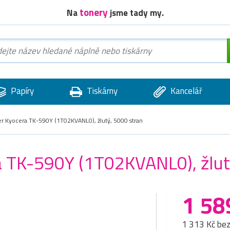
tonery
Na
jsme tady my.
Papíry
Tiskárny
Kancelář
er Kyocera TK-590Y (1T02KVANL0), žlutý, 5000 stran
ra TK-590Y (1T02KVANL0), žlut
1 58
1 313 Kč be