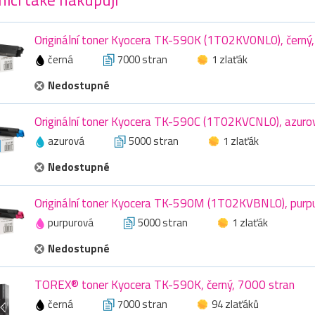
Originální toner Kyocera TK-590K (1T02KV0NL0), černý
černá
7000 stran
1 zlaťák
Nedostupné
Originální toner Kyocera TK-590C (1T02KVCNL0), azuro
azurová
5000 stran
1 zlaťák
Nedostupné
Originální toner Kyocera TK-590M (1T02KVBNL0), purpu
purpurová
5000 stran
1 zlaťák
Nedostupné
TOREX® toner Kyocera TK-590K, černý, 7000 stran
černá
7000 stran
94 zlaťáků