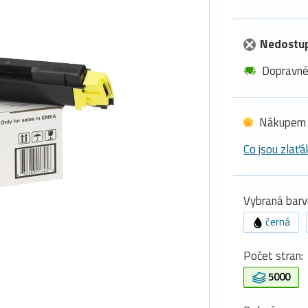
Nedostu
Dopravn
Nákupem 
Co jsou zlaťá
Vybraná barv
černá
Počet stran:
5000