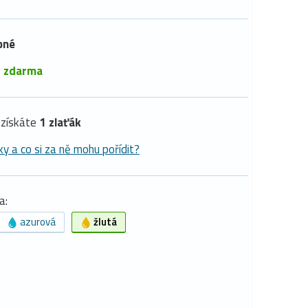
pné
é
zdarma
získáte
1 zlaťák
ky a co si za ně mohu pořídit?
a:
azurová
žlutá