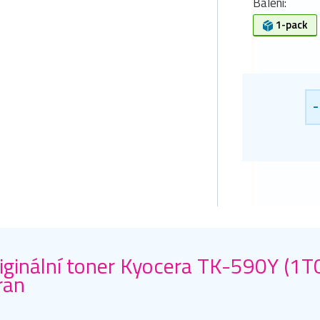
Balení:
1-pack
-
iginální toner Kyocera TK-590Y (1
ran