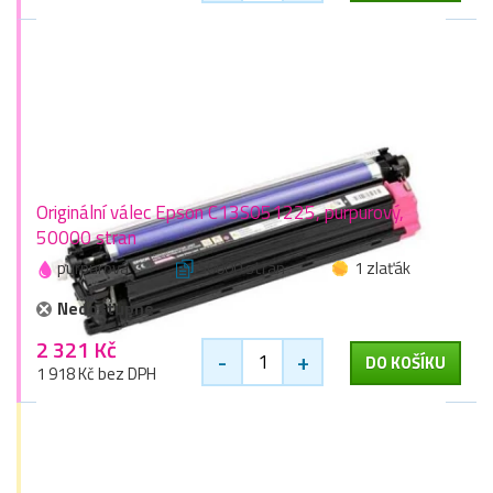
Originální válec Epson C13S051225, purpurový,
50000 stran
purpurová
50000 stran
1 zlaťák
Nedostupné
2 321 Kč
-
+
DO KOŠÍKU
1 918 Kč bez DPH