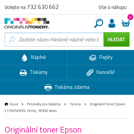
732 630 662
Vše o nákupu
Volejte na
0
Náplně
Papíry
Tiskárny
Kancelář
Tiskárna zdarma
Úvod
Produkty pro tiskárny
Tonery
Originální toner Epson
C13S050659, černý, 18300 stran
Originální toner Epson