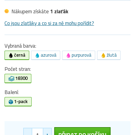
Nákupem získáte
1 zlaťák
Co jsou zlaťáky a co si za ně mohu pořídit?
Vybraná barva:
černá
azurová
purpurová
žlutá
Počet stran:
18300
Balení:
1-pack
-
+
PŘIDAT DO KOŠÍKU