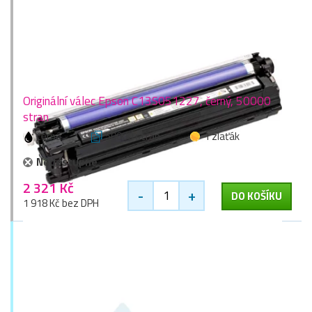
Originální válec Epson C13S051227, černý, 50000
stran
černá
50000 stran
1 zlaťák
Nedostupné
2 321 Kč
-
+
DO KOŠÍKU
1 918 Kč bez DPH