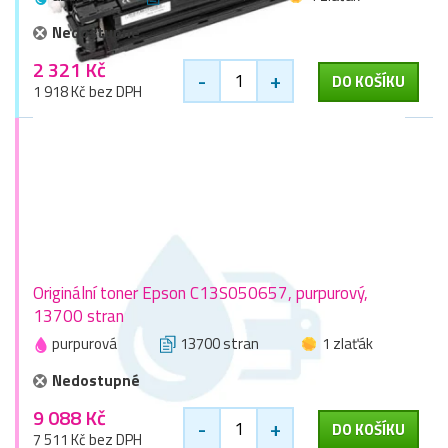
Nedostupné
2 321 Kč
-
+
DO KOŠÍKU
1 918 Kč bez DPH
Originální toner Epson C13S050657, purpurový,
13700 stran
purpurová
13700 stran
1 zlaťák
Nedostupné
9 088 Kč
-
+
DO KOŠÍKU
7 511 Kč bez DPH