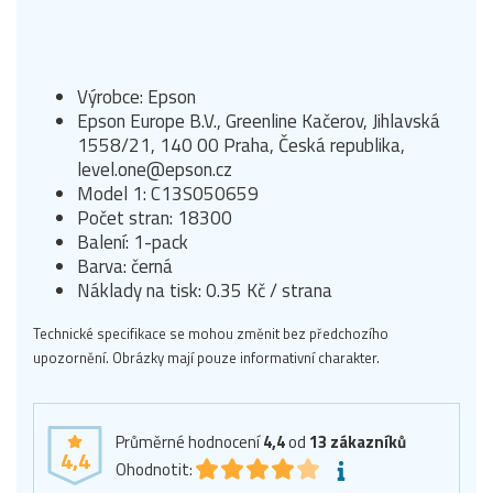
Výrobce: Epson
Epson Europe B.V., Greenline Kačerov, Jihlavská
1558/21, 140 00 Praha, Česká republika,
level.one@epson.cz
Model 1: C13S050659
Počet stran: 18300
Balení: 1-pack
Barva: černá
Náklady na tisk: 0.35 Kč / strana
Technické specifikace se mohou změnit bez předchozího
upozornění. Obrázky mají pouze informativní charakter.
Průměrné hodnocení
4,4
od
13
zákazníků
4,4
Ohodnotit: