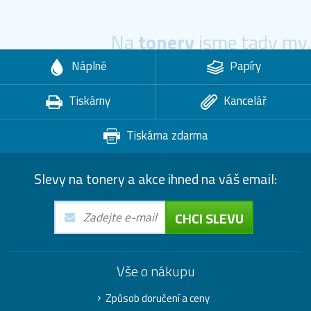
Na
tonery
jsme tady my.
Náplně
Papíry
Tiskárny
Kancelář
Tiskárna zdarma
Slevy na tonery a akce ihned na váš email:
CHCI SLEVU
Vše o nákupu
Způsob doručení a ceny