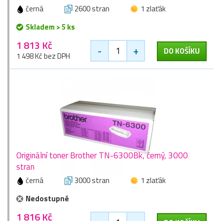
černá
2600 stran
1 zlaťák
Skladem > 5 ks
1 813 Kč
-
+
DO KOŠÍKU
1 498 Kč bez DPH
Originální toner Brother TN-6300Bk, černý, 3000
stran
černá
3000 stran
1 zlaťák
Nedostupné
1 816 Kč