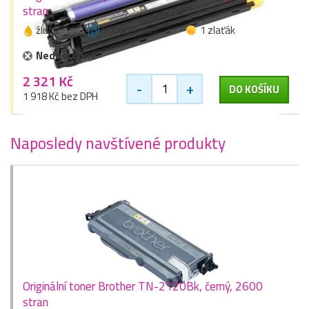
stran
žlutá
50000 stran
1 zlaťák
Nedostupné
2 321 Kč
-
+
DO KOŠÍKU
1 918 Kč bez DPH
Naposledy navštívené produkty
Originální toner Brother TN-2120Bk, černý, 2600
stran