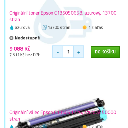
Originální toner Epson C13S050658, azurový, 13700
stran
azurová
13700 stran
1 zlaťák
Nedostupné
9 088 Kč
-
+
DO KOŠÍKU
7 511 Kč bez DPH
Originální válec Epson C13S051226, azurový, 50000
stran
azurová
50000 stran
1 zlaťák