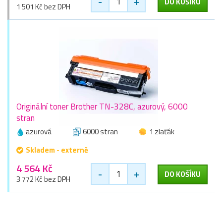
-
+
DO KOŠÍKU
1 501 Kč bez DPH
Originální toner Brother TN-328C, azurový, 6000
stran
azurová
6000 stran
1 zlaťák
Skladem - externě
4 564 Kč
-
+
DO KOŠÍKU
3 772 Kč bez DPH