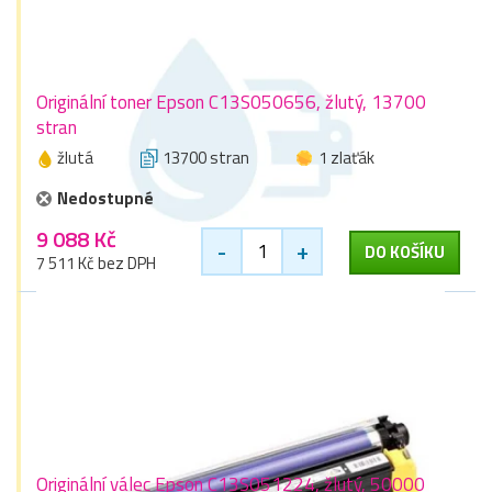
Originální toner Epson C13S050656, žlutý, 13700
stran
žlutá
13700 stran
1 zlaťák
Nedostupné
9 088 Kč
-
+
DO KOŠÍKU
7 511 Kč bez DPH
Originální válec Epson C13S051224, žlutý, 50000