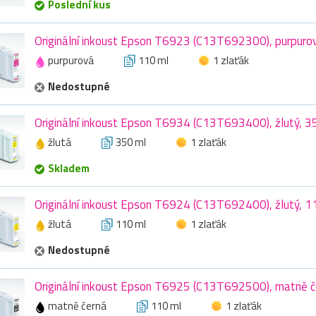
Poslední kus
Originální inkoust Epson T6923 (C13T692300), purpuro
purpurová
110 ml
1 zlaťák
Nedostupné
Originální inkoust Epson T6934 (C13T693400), žlutý, 3
žlutá
350 ml
1 zlaťák
Skladem
Originální inkoust Epson T6924 (C13T692400), žlutý, 1
žlutá
110 ml
1 zlaťák
Nedostupné
Originální inkoust Epson T6925 (C13T692500), matně č
matně černá
110 ml
1 zlaťák