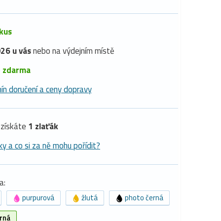
 kus
26 u vás
nebo na výdejním místě
é
zdarma
ín doručení a ceny dopravy
získáte
1 zlaťák
ky a co si za ně mohu pořídit?
a:
purpurová
žlutá
photo černá
rná