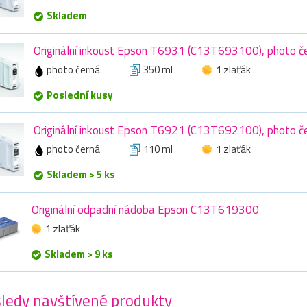
Skladem
Originální inkoust Epson T6931 (C13T693100), photo č
photo černá
350 ml
1 zlaťák
Poslední kusy
Originální inkoust Epson T6921 (C13T692100), photo č
photo černá
110 ml
1 zlaťák
Skladem > 5 ks
Originální odpadní nádoba Epson C13T619300
1 zlaťák
Skladem > 9 ks
ledy navštívené produkty