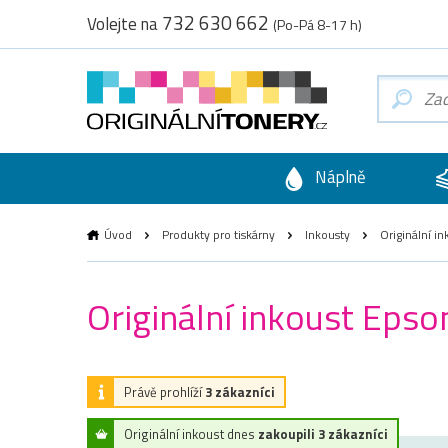
732 630 662
Volejte na
(Po-Pá 8-17 h)
Náplně
Úvod
Produkty pro tiskárny
Inkousty
Originální i
Originální inkoust Eps
Právě prohlíží
3 zákazníci
Originální inkoust dnes
zakoupili 3 zákazníci