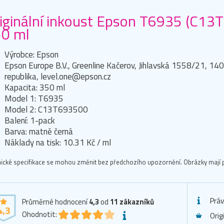
iginální inkoust Epson T6935 (C13
0 ml
Výrobce: Epson
Epson Europe B.V., Greenline Kačerov, Jihlavská 1558/21, 14
republika, level.one@epson.cz
Kapacita: 350 ml
Model 1: T6935
Model 2: C13T693500
Balení: 1-pack
Barva: matně černá
Náklady na tisk: 10.31 Kč / ml
ické specifikace se mohou změnit bez předchozího upozornění. Obrázky mají p
Práv
Průměrné hodnocení
4,3
od
11
zákazníků
4,3
Ohodnotit:
Orig