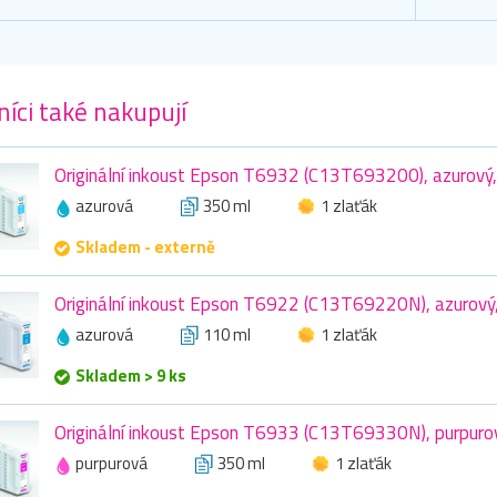
íci také nakupují
Originální inkoust Epson T6932 (C13T693200), azurový
azurová
350 ml
1 zlaťák
Skladem - externě
Originální inkoust Epson T6922 (C13T69220N), azurový
azurová
110 ml
1 zlaťák
Skladem > 9 ks
Originální inkoust Epson T6933 (C13T69330N), purpuro
purpurová
350 ml
1 zlaťák