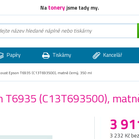
tonery
Na
jsme tady my.
Papíry
Tiskárny
Kancelář
nkoust Epson T6935 (C13T693500), matně černý, 350 ml
on T6935 (C13T693500), matně
3 91
3 232 Kč be