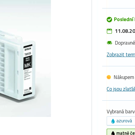
Poslední
11.08.20
Dopravn
Zobrazit term
Nákupem 
Co jsou zlaťá
Vybraná barv
azurová
matně če