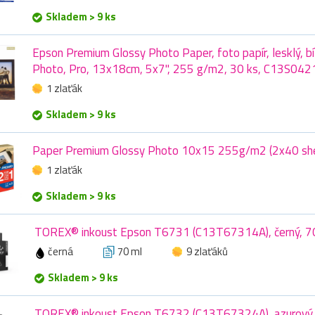
Skladem > 9 ks
Epson Premium Glossy Photo Paper, foto papír, lesklý, bíl
Photo, Pro, 13x18cm, 5x7", 255 g/m2, 30 ks, C13S04
1 zlaťák
Skladem > 9 ks
Paper Premium Glossy Photo 10x15 255g/m2 (2x40 she
1 zlaťák
Skladem > 9 ks
TOREX® inkoust Epson T6731 (C13T67314A), černý, 7
černá
70 ml
9 zlaťáků
Skladem > 9 ks
TOREX® inkoust Epson T6732 (C13T67324A), azurový,