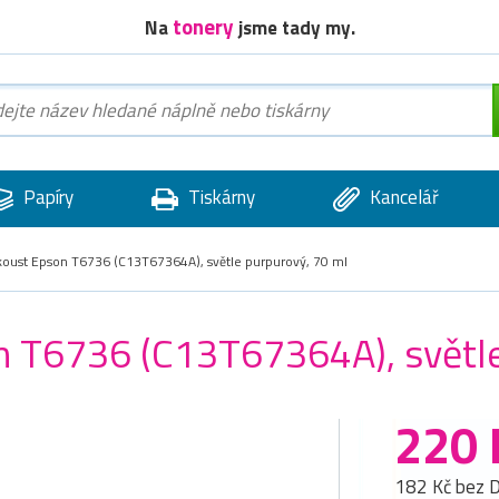
tonery
Na
jsme tady my.
Papíry
Tiskárny
Kancelář
nkoust Epson T6736 (C13T67364A), světle purpurový, 70 ml
on T6736 (C13T67364A), světl
220 
182 Kč bez 