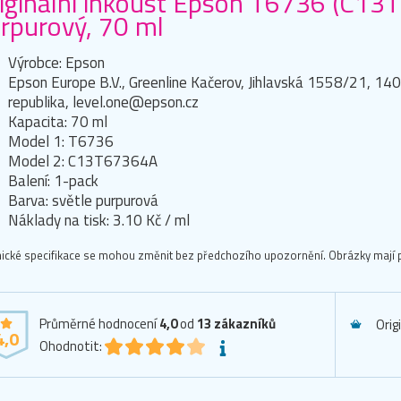
iginální inkoust Epson T6736 (C13
rpurový, 70 ml
Výrobce: Epson
Epson Europe B.V., Greenline Kačerov, Jihlavská 1558/21, 14
republika, level.one@epson.cz
Kapacita: 70 ml
Model 1: T6736
Model 2: C13T67364A
Balení: 1-pack
Barva: světle purpurová
Náklady na tisk: 3.10 Kč / ml
ické specifikace se mohou změnit bez předchozího upozornění. Obrázky mají p
Průměrné hodnocení
4,0
od
13
zákazníků
Orig
4,0
Ohodnotit: