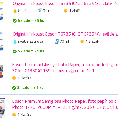
Originální inkoust Epson T6734 (C13T67344A), žlutý, 7
žlutá
70 ml
1 zlaťák
Skladem > 9 ks
Originální inkoust Epson T6735 (C13T67354A), světle a
světle azurová
70 ml
1 zlaťák
Skladem > 9 ks
Epson Premium Glossy Photo Paper, foto papír, lesklý, b
30 ks, C13S042169, inkoustový,promo 1+1
1 zlaťák
Skladem > 9 ks
Epson Premium Semigloss Photo Paper, foto papír, pololes
Photo 1270, 2000P, A3+, 251 g/m2, 20 ks, C13S04132
1 zlaťák