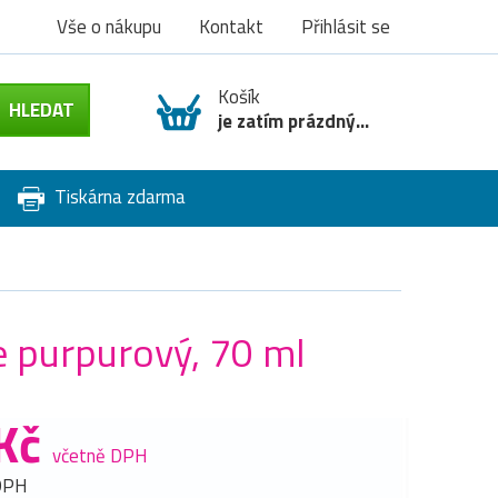
Vše o nákupu
Kontakt
Přihlásit se
Košík
je zatím prázdný...
Tiskárna zdarma
e purpurový, 70 ml
Kč
včetně DPH
DPH