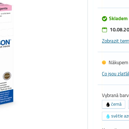
Skladem 
10.08.20
Zobrazit term
Nákupem 
Co jsou zlaťá
Vybraná barv
černá
světle az