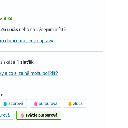
> 9 ks
26 u vás
nebo na výdejním místě
ín doručení a ceny dopravy
získáte
1 zlaťák
ky a co si za ně mohu pořídit?
a:
azurová
purpurová
žlutá
urová
světle purpurová