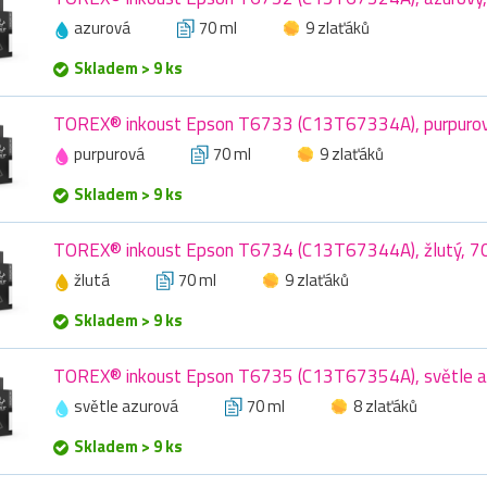
azurová
70 ml
9 zlaťáků
Skladem > 9 ks
TOREX® inkoust Epson T6733 (C13T67334A), purpurov
purpurová
70 ml
9 zlaťáků
Skladem > 9 ks
TOREX® inkoust Epson T6734 (C13T67344A), žlutý, 7
žlutá
70 ml
9 zlaťáků
Skladem > 9 ks
TOREX® inkoust Epson T6735 (C13T67354A), světle az
světle azurová
70 ml
8 zlaťáků
Skladem > 9 ks