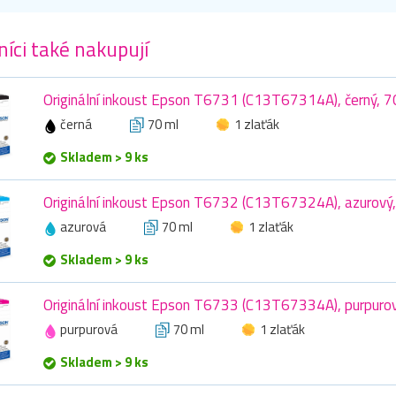
íci také nakupují
Originální inkoust Epson T6731 (C13T67314A), černý, 7
černá
70 ml
1 zlaťák
Skladem > 9 ks
Originální inkoust Epson T6732 (C13T67324A), azurový,
azurová
70 ml
1 zlaťák
Skladem > 9 ks
Originální inkoust Epson T6733 (C13T67334A), purpurov
purpurová
70 ml
1 zlaťák
Skladem > 9 ks