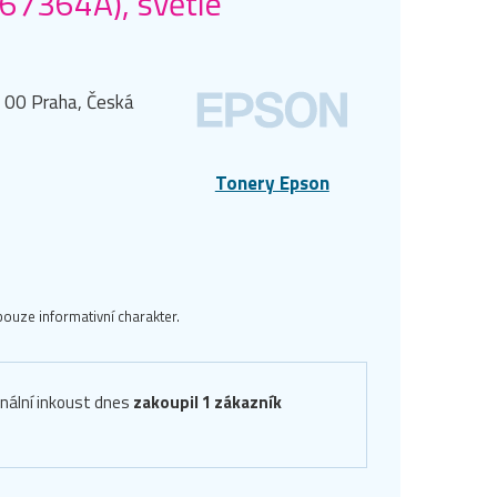
T67364A), světle
0 00 Praha, Česká
Tonery Epson
ouze informativní charakter.
inální inkoust dnes
zakoupil 1 zákazník