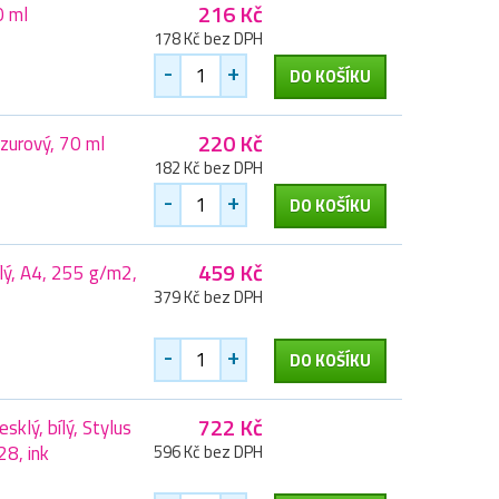
216 Kč
0 ml
178 Kč bez DPH
-
+
DO KOŠÍKU
220 Kč
zurový, 70 ml
182 Kč bez DPH
-
+
DO KOŠÍKU
459 Kč
ílý, A4, 255 g/m2,
379 Kč bez DPH
-
+
DO KOŠÍKU
722 Kč
klý, bílý, Stylus
8, ink
596 Kč bez DPH