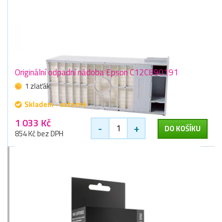
Originální odpadní nádoba Epson C12C890191
1 zlaťák
Skladem - externě
1 033 Kč
-
+
DO KOŠÍKU
854 Kč bez DPH