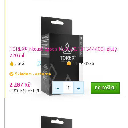
TOREX® inkoust Epson T5444 (C13T544400), žlutý,
220 ml
žlutá
220 ml
114 zlaťáků
Skladem - externě
2 287 Kč
-
+
DO KOŠÍKU
1 890 Kč bez DPH