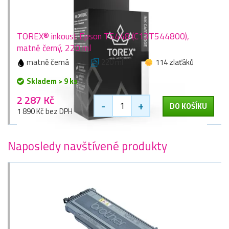
TOREX® inkoust Epson T5448 (C13T544800),
matně černý, 220 ml
matně černá
220 ml
114 zlaťáků
Skladem > 9 ks
2 287 Kč
-
+
DO KOŠÍKU
1 890 Kč bez DPH
Naposledy navštívené produkty