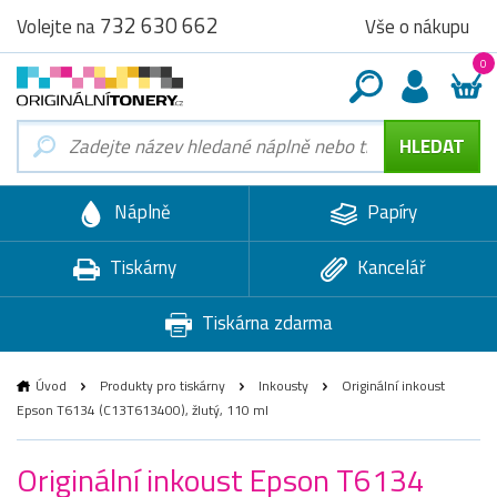
732 630 662
Vše o nákupu
Volejte na
0
Náplně
Papíry
Tiskárny
Kancelář
Tiskárna zdarma
Úvod
Produkty pro tiskárny
Inkousty
Originální inkoust
Epson T6134 (C13T613400), žlutý, 110 ml
Originální inkoust Epson T6134