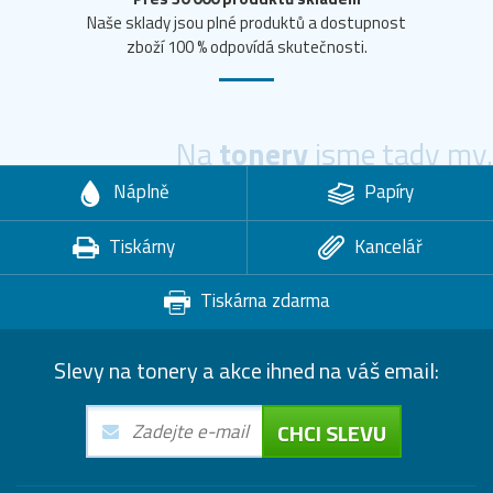
Naše sklady jsou plné produktů a dostupnost
zboží 100 % odpovídá skutečnosti.
Na
tonery
jsme tady my.
Náplně
Papíry
Tiskárny
Kancelář
Tiskárna zdarma
Slevy na tonery a akce ihned na váš email:
CHCI SLEVU