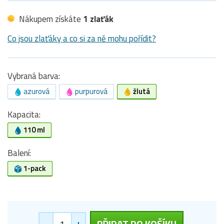
Nákupem získáte
1 zlaťák
Co jsou zlaťáky a co si za ně mohu pořídit?
Vybraná barva:
azurová
purpurová
žlutá
Kapacita:
110 ml
Balení:
1-pack
-
+
PŘIDAT DO KOŠÍKU