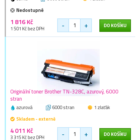
Nedostupné
1 816 Kč
-
+
DO KOŠÍKU
1 501 Kč bez DPH
Originální toner Brother TN-328C, azurový, 6000
stran
azurová
6000 stran
1 zlaťák
Skladem - externě
4 011 Kč
-
+
DO KOŠÍKU
3 315 Kč bez DPH