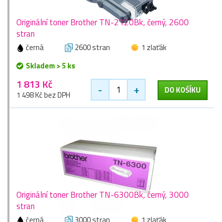
Originální toner Brother TN-2120Bk, černý, 2600
stran
černá
2600 stran
1 zlaťák
Skladem > 5 ks
1 813 Kč
-
+
DO KOŠÍKU
1 498 Kč bez DPH
Originální toner Brother TN-6300Bk, černý, 3000
stran
černá
3000 stran
1 zlaťák