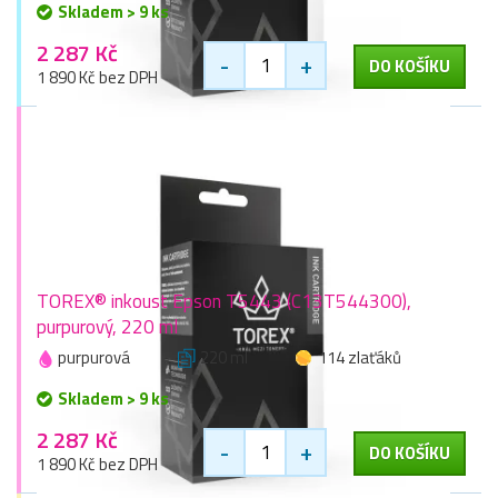
Skladem > 9 ks
2 287 Kč
-
+
DO KOŠÍKU
1 890 Kč bez DPH
TOREX® inkoust Epson T5443 (C13T544300),
purpurový, 220 ml
purpurová
220 ml
114 zlaťáků
Skladem > 9 ks
2 287 Kč
-
+
DO KOŠÍKU
1 890 Kč bez DPH