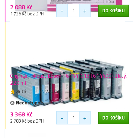
2 088 Kč
-
+
DO KOŠÍKU
1 726 Kč bez DPH
Originální inkoust Epson T6144 (C13T614400), žlutý,
220 ml
žlutá
220 ml
1 zlaťák
Nedostupné
3 368 Kč
-
+
DO KOŠÍKU
2 783 Kč bez DPH