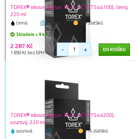
TOREX® inkoust Epson T5441 (C13T544100), černý,
220 ml
černá
220 ml
133 zlaťáků
Skladem > 9 ks
2 287 Kč
-
+
DO KOŠÍKU
1 890 Kč bez DPH
TOREX® inkoust Epson T5442 (C13T544200),
azurový, 220 ml
azurová
220 ml
114 zlaťáků