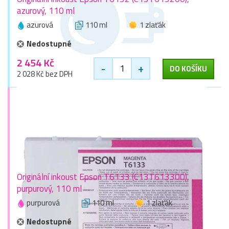
azurový, 110 ml
azurová
110 ml
1 zlaťák
Nedostupné
2 454 Kč
-
+
DO KOŠÍKU
2 028 Kč bez DPH
Originální inkoust Epson T6133 (C13T613300),
purpurový, 110 ml
purpurová
110 ml
1 zlaťák
Nedostupné