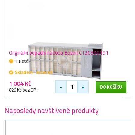
Originální odpadní nádoba Epson C12C890191
1 zlaťák
Skladem - externě
1 004 Kč
-
+
DO KOŠÍKU
829 Kč bez DPH
Naposledy navštívené produkty