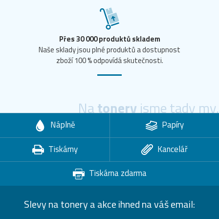
Přes 30 000 produktů skladem
Naše sklady jsou plné produktů a dostupnost
zboží 100 % odpovídá skutečnosti.
Na
tonery
jsme tady my.
Náplně
Papíry
Tiskárny
Kancelář
Tiskárna zdarma
Slevy na tonery a akce ihned na váš email: