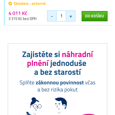
Skladem - externě
4 011 Kč
-
+
DO KOŠÍKU
3 315 Kč bez DPH