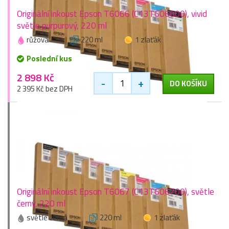
Originální inkoust Epson T6066 (C13T606600), vivid
světle purpurový, 220 ml
růžová
220 ml
1 zlaťák
Poslední kus
2 898 Kč
-
+
DO KOŠÍKU
2 395 Kč bez DPH
Originální inkoust Epson T6067 (C13T606700), světle
černý, 220 ml
světle černá
220 ml
1 zlaťák