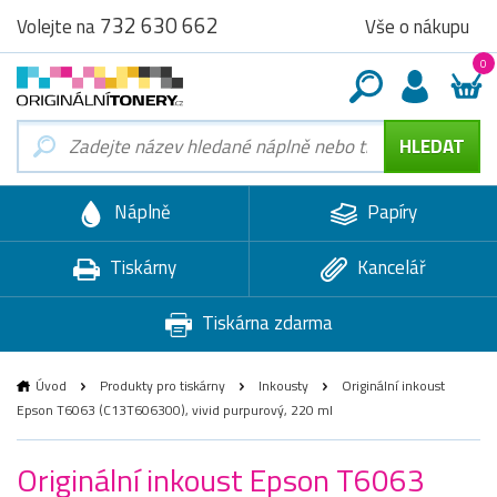
732 630 662
Vše o nákupu
Volejte na
0
Náplně
Papíry
Tiskárny
Kancelář
Tiskárna zdarma
Úvod
Produkty pro tiskárny
Inkousty
Originální inkoust
Epson T6063 (C13T606300), vivid purpurový, 220 ml
Originální inkoust Epson T6063