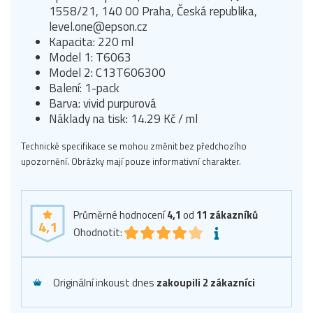
1558/21, 140 00 Praha, Česká republika,
level.one@epson.cz
Kapacita: 220 ml
Model 1: T6063
Model 2: C13T606300
Balení: 1-pack
Barva: vivid purpurová
Náklady na tisk: 14.29 Kč / ml
Technické specifikace se mohou změnit bez předchozího
upozornění. Obrázky mají pouze informativní charakter.
Průměrné hodnocení
4,1
od
11
zákazníků
4,1
Ohodnotit:
Originální inkoust dnes
zakoupili 2 zákazníci