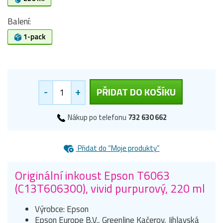
Balení:
1-pack
-
+
PŘIDAT DO KOŠÍKU
Nákup po telefonu
732 630 662
Přidat do “Moje produkty”
Originální inkoust Epson T6063
(C13T606300), vivid purpurový, 220 ml
Výrobce: Epson
Epson Europe B.V., Greenline Kačerov, Jihlavská