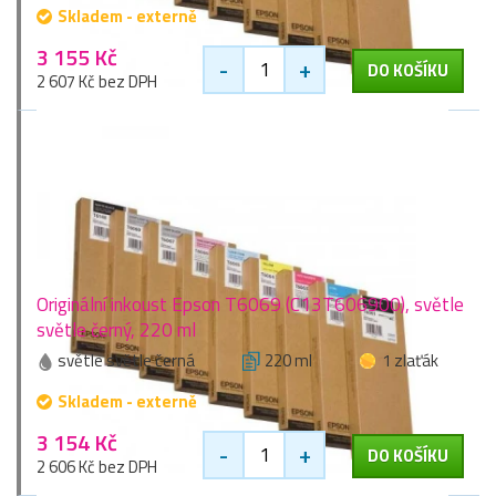
Skladem - externě
3 155 Kč
-
+
DO KOŠÍKU
2 607 Kč bez DPH
Originální inkoust Epson T6069 (C13T606900), světle
světle černý, 220 ml
světle světle černá
220 ml
1 zlaťák
Skladem - externě
3 154 Kč
-
+
DO KOŠÍKU
2 606 Kč bez DPH