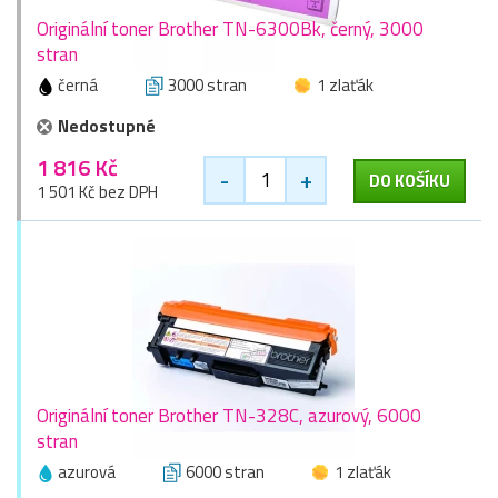
Originální toner Brother TN-6300Bk, černý, 3000
stran
černá
3000 stran
1 zlaťák
Nedostupné
1 816 Kč
-
+
DO KOŠÍKU
1 501 Kč bez DPH
Originální toner Brother TN-328C, azurový, 6000
stran
azurová
6000 stran
1 zlaťák