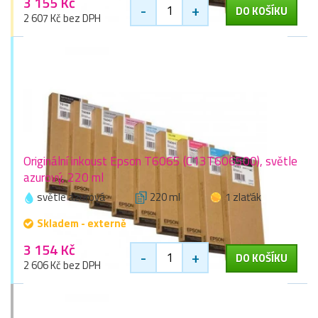
3 155 Kč
-
+
DO KOŠÍKU
2 607 Kč bez DPH
Originální inkoust Epson T6065 (C13T606500), světle
azurový, 220 ml
světle azurová
220 ml
1 zlaťák
Skladem - externě
3 154 Kč
-
+
DO KOŠÍKU
2 606 Kč bez DPH