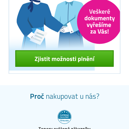
Proč
nakupovat u nás?
Tonery ověřené zákazníky