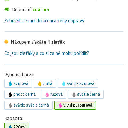
Dopravné
zdarma
Zobrazit termín doručení a ceny dopravy
Nákupem získáte
1 zlaťák
Co jsou zlaťáky a co si za ně mohu pořídit?
Vybraná barva:
azurová
žlutá
světle azurová
photo černá
růžová
světle černá
světle světle černá
vivid purpurová
Kapacita:
220 ml