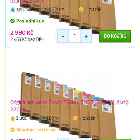
azurový, 220 ml
azurová
220 ml
1 zlaťák
Poslední kus
2 980 Kč
-
+
DO KOŠÍKU
2 463 Kč bez DPH
Originální inkoust Epson T6064 (C13T606400), žlutý,
220 ml
žlutá
220 ml
1 zlaťák
Skladem - externě