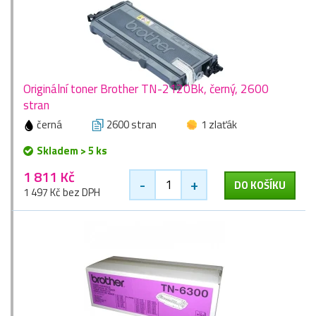
Originální toner Brother TN-2120Bk, černý, 2600
stran
černá
2600 stran
1 zlaťák
Skladem > 5 ks
1 811 Kč
-
+
DO KOŠÍKU
1 497 Kč bez DPH