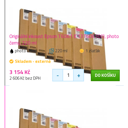
Originální inkoust Epson T6061 (C13T606100), photo
černý, 220 ml
photo černá
220 ml
1 zlaťák
Skladem - externě
3 154 Kč
-
+
DO KOŠÍKU
2 606 Kč bez DPH