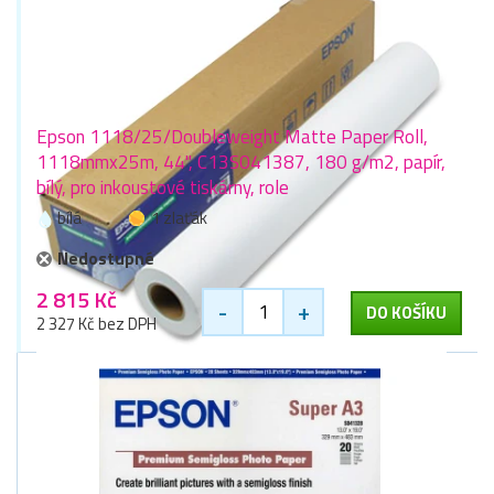
Epson 1118/25/Doubleweight Matte Paper Roll,
1118mmx25m, 44", C13S041387, 180 g/m2, papír,
bílý, pro inkoustové tiskárny, role
bílá
1 zlaťák
Nedostupné
2 815 Kč
-
+
DO KOŠÍKU
2 327 Kč bez DPH