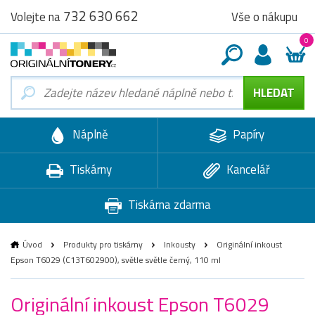
732 630 662
Vše o nákupu
Volejte na
0
Náplně
Papíry
Tiskárny
Kancelář
Tiskárna zdarma
Úvod
Produkty pro tiskárny
Inkousty
Originální inkoust
Epson T6029 (C13T602900), světle světle černý, 110 ml
Originální inkoust Epson T6029