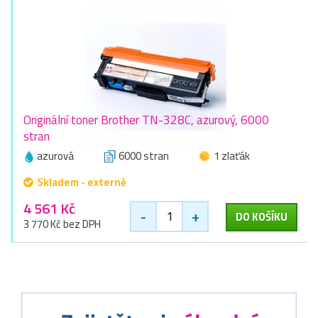
Originální toner Brother TN-328C, azurový, 6000
stran
azurová
6000 stran
1 zlaťák
Skladem - externě
4 561 Kč
-
+
DO KOŠÍKU
3 770 Kč bez DPH