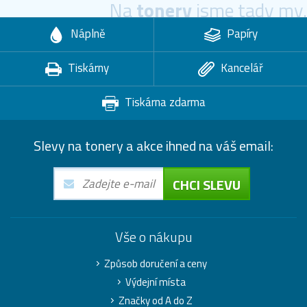
Na
tonery
jsme tady my.
Náplně
Papíry
Tiskárny
Kancelář
Tiskárna zdarma
Slevy na tonery a akce ihned na váš email:
CHCI SLEVU
Vše o nákupu
Způsob doručení a ceny
Výdejní místa
Značky od A do Z