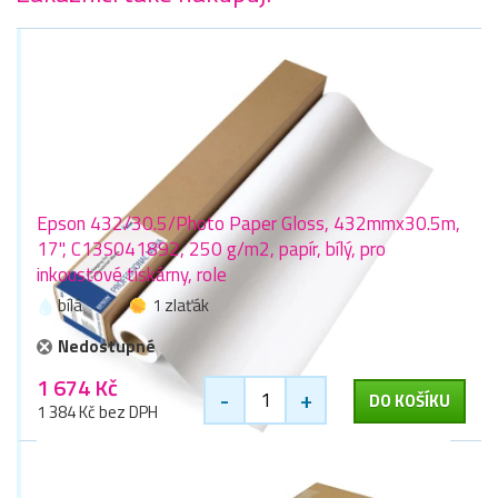
Epson 432/30.5/Photo Paper Gloss, 432mmx30.5m,
17", C13S041892, 250 g/m2, papír, bílý, pro
inkoustové tiskárny, role
bílá
1 zlaťák
Nedostupné
1 674 Kč
-
+
DO KOŠÍKU
1 384 Kč bez DPH