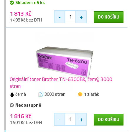
Skladem > 5 ks
1 813 Kč
-
+
DO KOŠÍKU
1 498 Kč bez DPH
Originální toner Brother TN-6300Bk, černý, 3000
stran
černá
3000 stran
1 zlaťák
Nedostupné
1 816 Kč
-
+
DO KOŠÍKU
1 501 Kč bez DPH