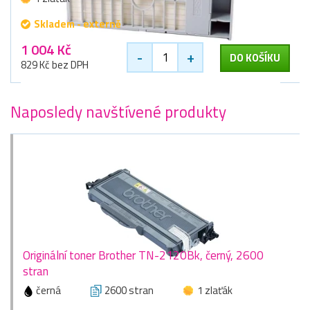
Skladem - externě
1 004 Kč
-
+
DO KOŠÍKU
829 Kč bez DPH
Naposledy navštívené produkty
Originální toner Brother TN-2120Bk, černý, 2600
stran
černá
2600 stran
1 zlaťák