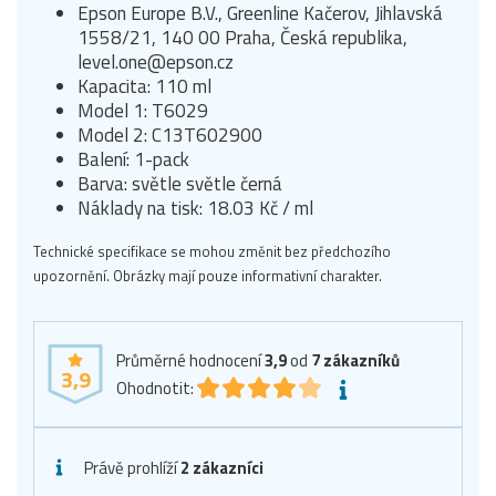
Epson Europe B.V., Greenline Kačerov, Jihlavská
1558/21, 140 00 Praha, Česká republika,
level.one@epson.cz
Kapacita: 110 ml
Model 1: T6029
Model 2: C13T602900
Balení: 1-pack
Barva: světle světle černá
Náklady na tisk: 18.03 Kč / ml
Technické specifikace se mohou změnit bez předchozího
upozornění. Obrázky mají pouze informativní charakter.
Průměrné hodnocení
3,9
od
7
zákazníků
3,9
Ohodnotit:
Právě prohlíží
2 zákazníci