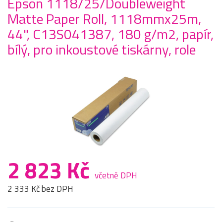
Epson 1118/25/Doubleweight
Matte Paper Roll, 1118mmx25m,
44", C13S041387, 180 g/m2, papír,
bílý, pro inkoustové tiskárny, role
2 823 Kč
včetně DPH
2 333 Kč bez DPH