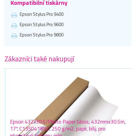
Kompatibilní tiskárny
Epson Stylus Pro 9400
Epson Stylus Pro 9600
Epson Stylus Pro 9800
Zákazníci také nakupují
Epson 432/30.5/Photo Paper Gloss, 432mmx30.5m,
17", C13S041892, 250 g/m2, papír, bílý, pro
inkoustové tiskárny, role