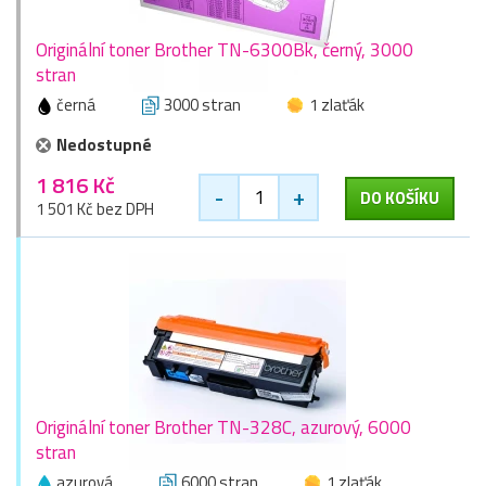
Originální toner Brother TN-6300Bk, černý, 3000
stran
černá
3000 stran
1 zlaťák
Nedostupné
1 816 Kč
-
+
DO KOŠÍKU
1 501 Kč bez DPH
Originální toner Brother TN-328C, azurový, 6000
stran
azurová
6000 stran
1 zlaťák