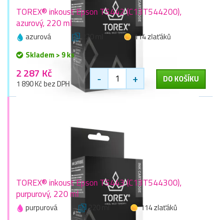
TOREX® inkoust Epson T5442 (C13T544200),
azurový, 220 ml
azurová
220 ml
114 zlaťáků
Skladem > 9 ks
2 287 Kč
-
+
DO KOŠÍKU
1 890 Kč bez DPH
TOREX® inkoust Epson T5443 (C13T544300),
purpurový, 220 ml
purpurová
220 ml
114 zlaťáků