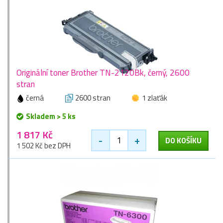
Originální toner Brother TN-2120Bk, černý, 2600
stran
černá
2600 stran
1 zlaťák
Skladem > 5 ks
1 817 Kč
-
+
DO KOŠÍKU
1 502 Kč bez DPH