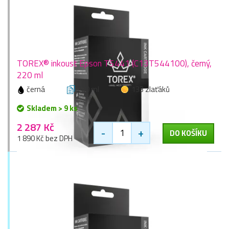
TOREX® inkoust Epson T5441 (C13T544100), černý,
220 ml
černá
220 ml
133 zlaťáků
Skladem > 9 ks
2 287 Kč
-
+
DO KOŠÍKU
1 890 Kč bez DPH