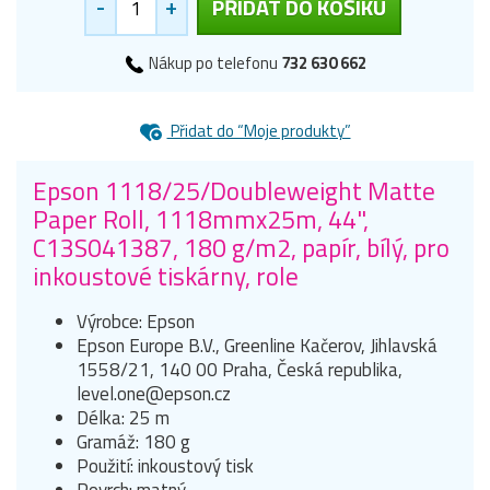
-
+
PŘIDAT DO KOŠÍKU
Nákup po telefonu
732 630 662
Přidat do “Moje produkty”
Epson 1118/25/Doubleweight Matte
Paper Roll, 1118mmx25m, 44",
C13S041387, 180 g/m2, papír, bílý, pro
inkoustové tiskárny, role
Výrobce: Epson
Epson Europe B.V., Greenline Kačerov, Jihlavská
1558/21, 140 00 Praha, Česká republika,
level.one@epson.cz
Délka: 25 m
Gramáž: 180 g
Použití: inkoustový tisk