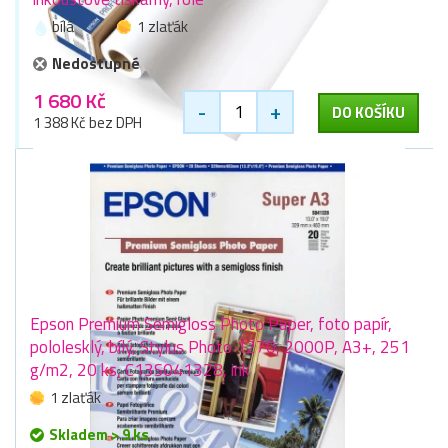
bílá
1 zlaťák
Nedostupné
1 680 Kč
-
+
DO KOŠÍKU
1 388 Kč bez DPH
Epson Premium Semigloss Photo Paper, foto papír,
pololesklý, bílý, Stylus Photo 1270, 2000P, A3+, 251
g/m2, 20 ks, C13S041328, ink
1 zlaťák
Skladem > 9 ks