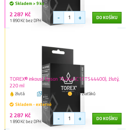
Skladem > 9 ks
2 287 Kč
-
+
DO KOŠÍKU
1 890 Kč bez DPH
TOREX® inkoust Epson T5444 (C13T544400), žlutý,
220 ml
žlutá
220 ml
114 zlaťáků
Skladem - externě
2 287 Kč
-
+
DO KOŠÍKU
1 890 Kč bez DPH