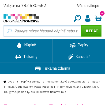
732 630 662
Vše o nákupu
Volejte na
0
Náplně
Papíry
Tiskárny
Kancelář
Tiskárna zdarma
Úvod
Papíry a etikety
Velkoformátová tisková média
Epson
1118/25/Doubleweight Matte Paper Roll, 1118mmx25m, 44", C13S041387,
180 g/m2, papír, bílý, pro inkoustové tiskárny, role