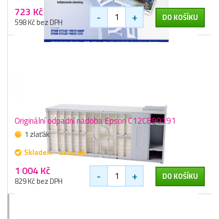
723 Kč
-
+
DO KOŠÍKU
598 Kč bez DPH
Originální odpadní nádoba Epson C12C890191
1 zlaťák
Skladem - externě
1 004 Kč
-
+
DO KOŠÍKU
829 Kč bez DPH