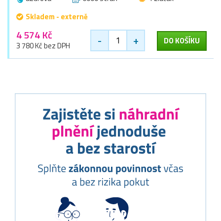
Skladem - externě
4 574 Kč
-
+
DO KOŠÍKU
3 780 Kč bez DPH