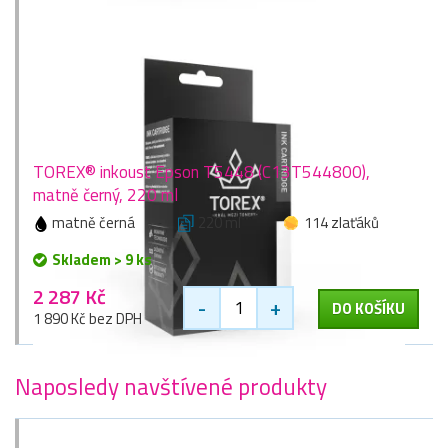
TOREX® inkoust Epson T5448 (C13T544800),
matně černý, 220 ml
matně černá
220 ml
114 zlaťáků
Skladem > 9 ks
2 287 Kč
-
+
DO KOŠÍKU
1 890 Kč bez DPH
Naposledy navštívené produkty