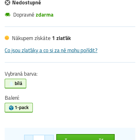
Nedostupné
Dopravné
zdarma
Nákupem získáte
1 zlaťák
Co jsou zlaťáky a co si za ně mohu pořídit?
Vybraná barva:
bílá
Balení:
1-pack