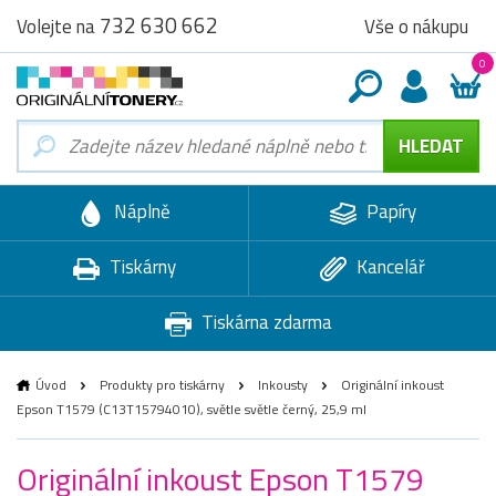
732 630 662
Vše o nákupu
Volejte na
0
Náplně
Papíry
Tiskárny
Kancelář
Tiskárna zdarma
Úvod
Produkty pro tiskárny
Inkousty
Originální inkoust
Epson T1579 (C13T15794010), světle světle černý, 25,9 ml
Originální inkoust Epson T1579