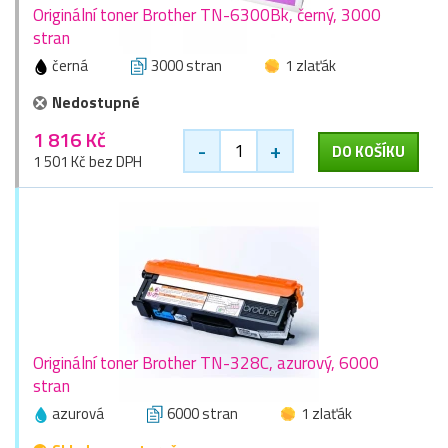
Originální toner Brother TN-6300Bk, černý, 3000
stran
černá
3000 stran
1 zlaťák
Nedostupné
1 816 Kč
-
+
DO KOŠÍKU
1 501 Kč bez DPH
Originální toner Brother TN-328C, azurový, 6000
stran
azurová
6000 stran
1 zlaťák