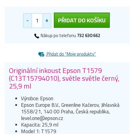
-
+
PŘIDAT DO KOŠÍKU
Nákup po telefonu
732 630 662
Přidat do “Moje produkty”
Originální inkoust Epson T1579
(C13T15794010), světle světle černý,
25,9 ml
Výrobce: Epson
Epson Europe B.V., Greenline Kačerov, Jihlavská
1558/21, 140 00 Praha, Česká republika,
level.one@epson.cz
Kapacita: 25,9 ml
Model 1: T1579