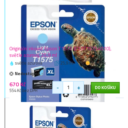
Originální inkoust Epson T1575 (C13T15754010),
světle azurový, 25,9 ml
světle azurová
25,9 ml
1 zlaťák
Nedostupné
670 Kč
-
+
DO KOŠÍKU
554 Kč bez DPH