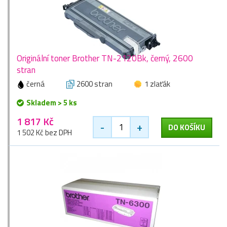
Originální toner Brother TN-2120Bk, černý, 2600
stran
černá
2600 stran
1 zlaťák
Skladem > 5 ks
1 817 Kč
-
+
DO KOŠÍKU
1 502 Kč bez DPH