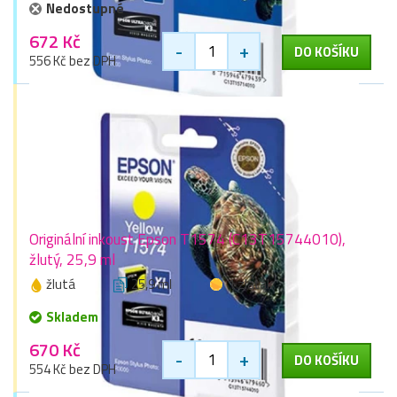
Nedostupné
672 Kč
-
+
DO KOŠÍKU
556 Kč bez DPH
Originální inkoust Epson T1574 (C13T15744010),
žlutý, 25,9 ml
žlutá
25,9 ml
1 zlaťák
Skladem
670 Kč
-
+
DO KOŠÍKU
554 Kč bez DPH