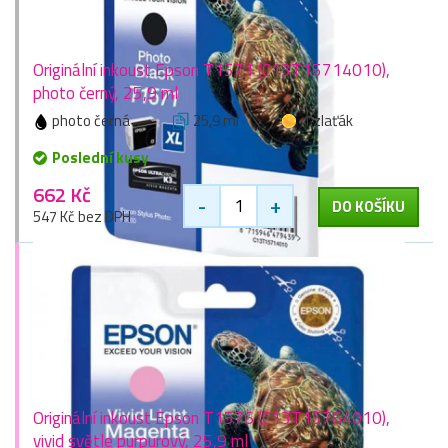
Originální inkoust Epson T1571 (C13T15714010),
photo černý, 25,9 ml
photo černá
25,9 ml
1 zlaťák
Poslední kusy
662 Kč
-
+
DO KOŠÍKU
547 Kč bez DPH
Originální inkoust Epson T1576 (C13T15764010),
vivid světle purpurový, 25,9 ml