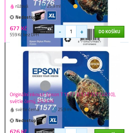
růžová
25,9 ml
1 zlaťák
Nedostupné
677 Kč
-
+
DO KOŠÍKU
559 Kč bez DPH
Originální inkoust Epson T1577 (C13T15774010),
světle černý, 25,9 ml
světle černá
25,9 ml
1 zlaťák
Nedostupné
676 Kč