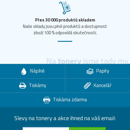
Přes 30 000 produktů skladem
Naše sklady jsou plné produktů a dostupnost
zboží 100 % odpovídá skutečnosti.
Na
tonery
jsme tady my.
Náplně
Papíry
Tiskárny
Kancelář
Tiskárna zdarma
Slevy na tonery a akce ihned na váš email: