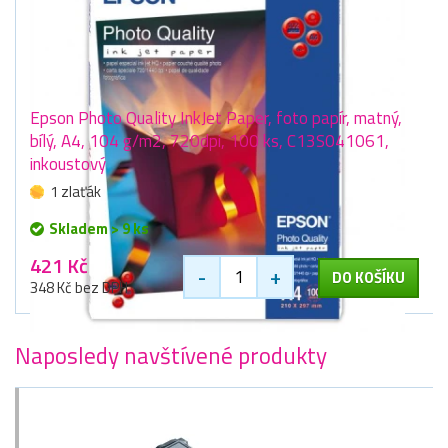
Epson Photo Quality InkJet Paper, foto papír, matný,
bílý, A4, 104 g/m2, 720dpi, 100 ks, C13S041061,
inkoustový
1 zlaťák
Skladem > 9 ks
421 Kč
-
+
DO KOŠÍKU
348 Kč bez DPH
Naposledy navštívené produkty