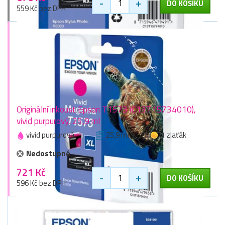
-
+
DO KOŠÍKU
559 Kč bez DPH
Originální inkoust Epson T1573 (C13T15734010),
vivid purpurový, 25,9 ml
vivid purpurová
25,9 ml
1 zlaťák
Nedostupné
721 Kč
-
+
DO KOŠÍKU
596 Kč bez DPH