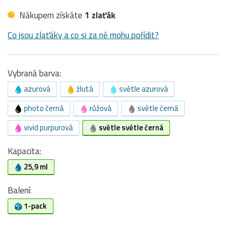
Nákupem získáte
1 zlaťák
Co jsou zlaťáky a co si za ně mohu pořídit?
Vybraná barva:
azurová
žlutá
světle azurová
photo černá
růžová
světle černá
vivid purpurová
světle světle černá
Kapacita:
25,9 ml
Balení:
1-pack