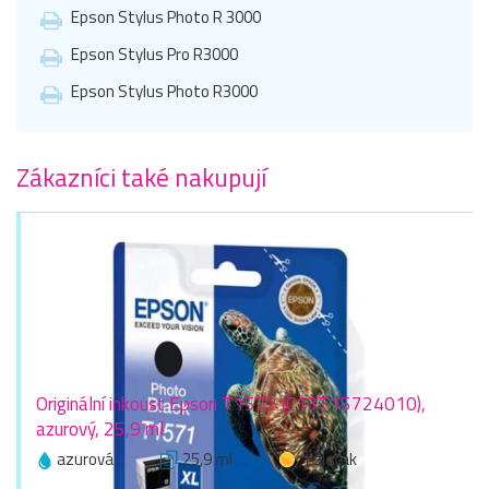
Epson Stylus Photo R 3000
Epson Stylus Pro R3000
Epson Stylus Photo R3000
Zákazníci také nakupují
Originální inkoust Epson T1572 (C13T15724010),
azurový, 25,9 ml
azurová
25,9 ml
1 zlaťák