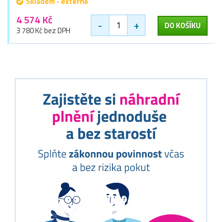
Skladem - externě
4 574 Kč
-
+
DO KOŠÍKU
3 780 Kč bez DPH