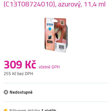
(C13T08724010), azurový, 11,4 ml
309 Kč
včetně DPH
255 Kč bez DPH
Nedostupné
Nákupem získáte
1 zlaťák