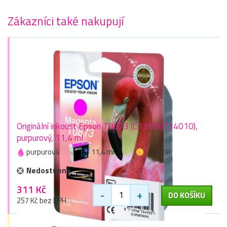
Zákazníci také nakupují
Originální inkoust Epson T0873 (C13T08734010),
purpurový, 11,4 ml
purpurová
11,4 ml
1 zlaťák
Nedostupné
311 Kč
-
+
DO KOŠÍKU
257 Kč bez DPH