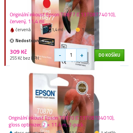
Originální inkoust Epson T0877 (C13T08774010),
červený, 11,4 ml
červená
11,4 ml
1 zlaťák
Nedostupné
309 Kč
-
+
DO KOŠÍKU
255 Kč bez DPH
Originální inkoust Epson T0870 (C13T08704010),
gloss optimizer, 2 × 11,4 m, 2-pack
gloss optimizer
2 × 11,4 m
1 zlaťák