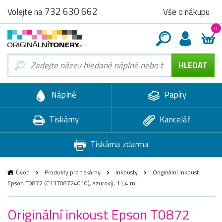
732 630 662
Vše o nákupu
Volejte na
0
Náplně
Papíry
Tiskárny
Kancelář
Tiskárna zdarma
Úvod
Produkty pro tiskárny
Inkousty
Originální inkoust
Epson T0872 (C13T08724010), azurový, 11,4 ml
Originální inkoust Epson T0872