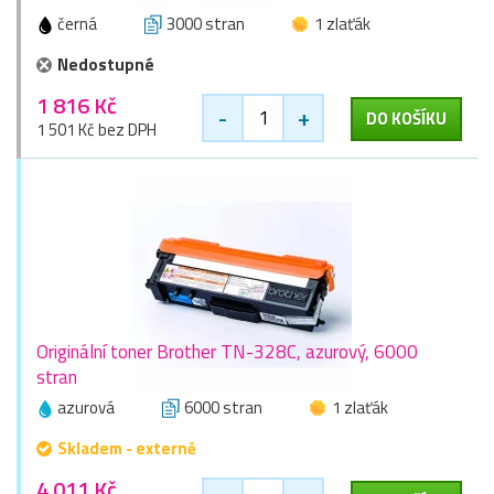
černá
3000 stran
1 zlaťák
Nedostupné
1 816 Kč
-
+
DO KOŠÍKU
1 501 Kč bez DPH
Originální toner Brother TN-328C, azurový, 6000
stran
azurová
6000 stran
1 zlaťák
Skladem - externě
4 011 Kč