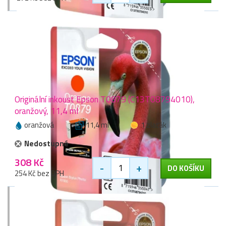
Originální inkoust Epson T0879 (C13T08794010),
oranžový, 11,4 ml
oranžová
11,4 ml
1 zlaťák
Nedostupné
308 Kč
-
+
DO KOŠÍKU
254 Kč bez DPH