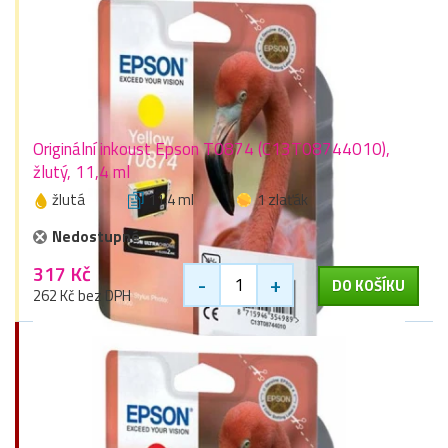
Originální inkoust Epson T0874 (C13T08744010),
žlutý, 11,4 ml
žlutá
11,4 ml
1 zlaťák
Nedostupné
317 Kč
-
+
DO KOŠÍKU
262 Kč bez DPH