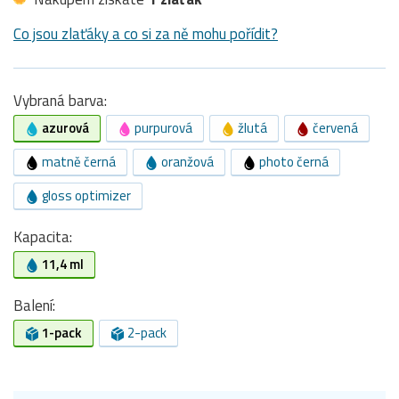
Co jsou zlaťáky a co si za ně mohu pořídit?
Vybraná barva:
azurová
purpurová
žlutá
červená
matně černá
oranžová
photo černá
gloss optimizer
Kapacita:
11,4 ml
Balení:
1-pack
2-pack