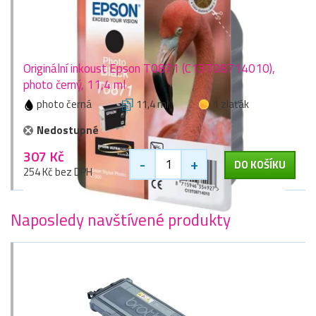
Originální inkoust Epson T0871 (C13T08714010),
photo černý, 11,4 ml
photo černá
11,4 ml
1 zlaťák
Nedostupné
307 Kč
-
+
DO KOŠÍKU
254 Kč bez DPH
Naposledy navštívené produkty