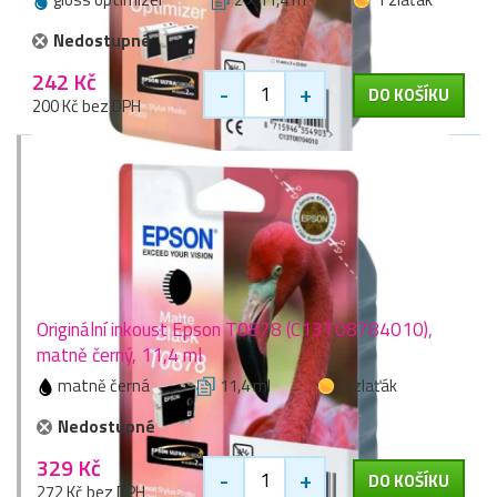
Nedostupné
242 Kč
-
+
DO KOŠÍKU
200 Kč bez DPH
Originální inkoust Epson T0878 (C13T08784010),
matně černý, 11,4 ml
matně černá
11,4 ml
1 zlaťák
Nedostupné
329 Kč
-
+
DO KOŠÍKU
272 Kč bez DPH