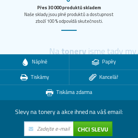
Přes 30 000 produktů skladem
Naše sklady jsou plné produktů a dostupnost
zboží 100 % odpovídá skutečnosti.
Na
tonery
jsme tady my.
Náplně
Papíry
Tiskárny
Kancelář
Tiskárna zdarma
Slevy na tonery a akce ihned na váš email:
CHCI SLEVU