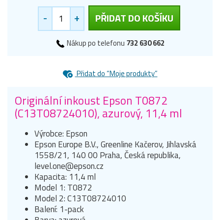
-
+
PŘIDAT DO KOŠÍKU
Nákup po telefonu
732 630 662
Přidat do “Moje produkty”
Originální inkoust Epson T0872
(C13T08724010), azurový, 11,4 ml
Výrobce: Epson
Epson Europe B.V., Greenline Kačerov, Jihlavská
1558/21, 140 00 Praha, Česká republika,
level.one@epson.cz
Kapacita: 11,4 ml
Model 1: T0872
Model 2: C13T08724010
Balení: 1-pack