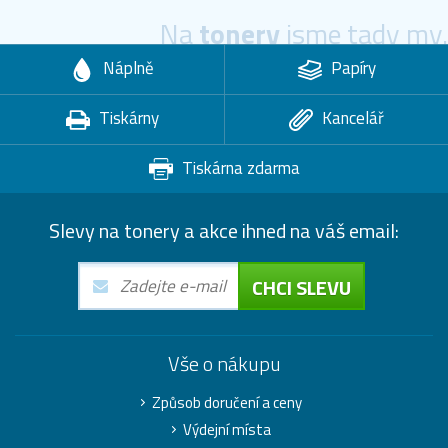
Na
tonery
jsme tady my.
Náplně
Papíry
Tiskárny
Kancelář
Tiskárna zdarma
Slevy na tonery a akce ihned na váš email:
CHCI SLEVU
Vše o nákupu
Způsob doručení a ceny
Výdejní místa