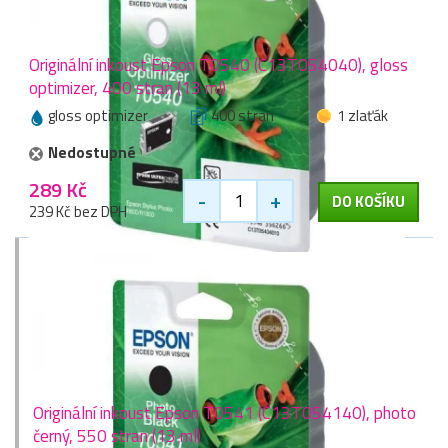
Originální inkoust Epson T0540 (C13T054040), gloss
optimizer, 400 stran (13 ml)
gloss optimizer
400 stran
1 zlaťák
Nedostupné
289 Kč
-
+
DO KOŠÍKU
239 Kč bez DPH
Originální inkoust Epson T0541 (C13T054140), photo
černý, 550 stran (13 ml)