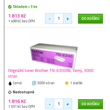
Skladem > 5 ks
1 813 Kč
-
+
DO KOŠÍKU
1 498 Kč bez DPH
Originální toner Brother TN-6300Bk, černý, 3000
stran
černá
3000 stran
1 zlaťák
Nedostupné
1 816 Kč
-
+
DO KOŠÍKU
1 501 Kč bez DPH