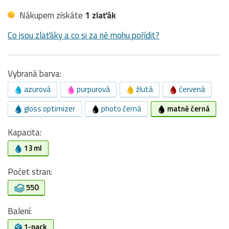
Nákupem získáte
1 zlaťák
Co jsou zlaťáky a co si za ně mohu pořídit?
Vybraná barva:
azurová
purpurová
žlutá
červená
gloss optimizer
photo černá
matně černá
Kapacita:
13 ml
Počet stran:
550
Balení:
1-pack