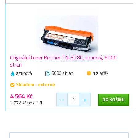
Originální toner Brother TN-328C, azurový, 6000
stran
azurová
6000 stran
1 zlaťák
Skladem - externě
4 564 Kč
-
+
DO KOŠÍKU
3 772 Kč bez DPH