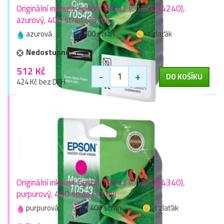
Originální inkoust Epson T0542 (C13T054240),
azurový, 400 stran (13 ml)
azurová
400 stran
1 zlaťák
Nedostupné
512 Kč
-
+
DO KOŠÍKU
424 Kč bez DPH
Originální inkoust Epson T0543 (C13T054340),
purpurový, 400 stran (13 ml)
purpurová
400 stran
1 zlaťák