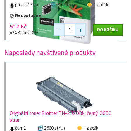
photo černá
550 stran
1 zlaťák
Nedostupné
512 Kč
-
+
DO KOŠÍKU
424 Kč bez DPH
Naposledy navštívené produkty
Originální toner Brother TN-2120Bk, černý, 2600
stran
černá
2600 stran
1 zlaťák