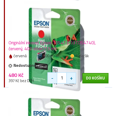
Originální inkoust Epson T0547 (C13T054740),
červený, 400 stran (13 ml)
červená
400 stran
1 zlaťák
Nedostupné
480 Kč
-
+
DO KOŠÍKU
397 Kč bez DPH