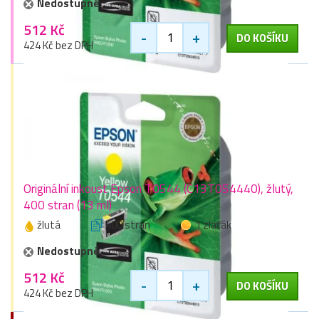
Nedostupné
512 Kč
-
+
DO KOŠÍKU
424 Kč bez DPH
Originální inkoust Epson T0544 (C13T054440), žlutý,
400 stran (13 ml)
žlutá
400 stran
1 zlaťák
Nedostupné
512 Kč
-
+
DO KOŠÍKU
424 Kč bez DPH