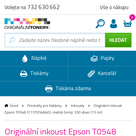
732 630 662
Vše o nákupu
Volejte na
0
Náplně
Papíry
Tiskárny
Kancelář
Tiskárna zdarma
Úvod
Produkty pro tiskárny
Inkousty
Originální inkoust
Epson T0548 (C13T054840), matně černý, 550 stran (13 ml)
Originální inkoust Epson T0548