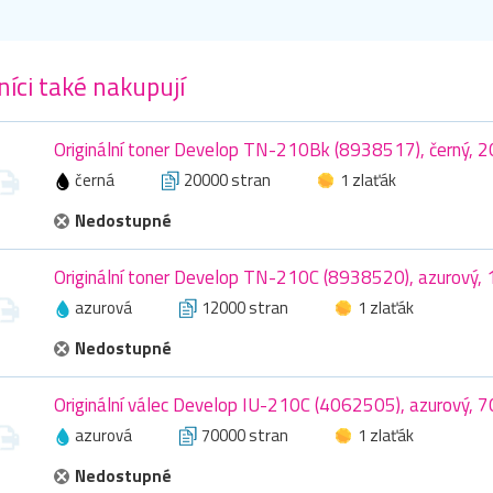
íci také nakupují
Originální toner Develop TN-210Bk (8938517), černý, 
černá
20000 stran
1 zlaťák
Nedostupné
Originální toner Develop TN-210C (8938520), azurový,
azurová
12000 stran
1 zlaťák
Nedostupné
Originální válec Develop IU-210C (4062505), azurový, 
azurová
70000 stran
1 zlaťák
Nedostupné