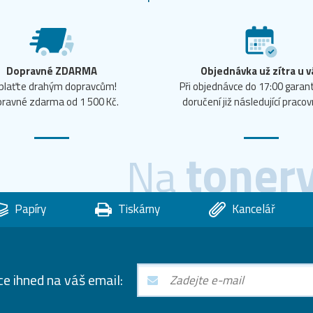
Dopravné ZDARMA
Objednávka už zítra u v
plaťte drahým dopravcům!
Při objednávce do 17:00 gara
ravné zdarma od 1 500 Kč.
doručení již následující pracov
toner
Na
Papíry
Tiskárny
Kancelář
ce ihned na váš email: