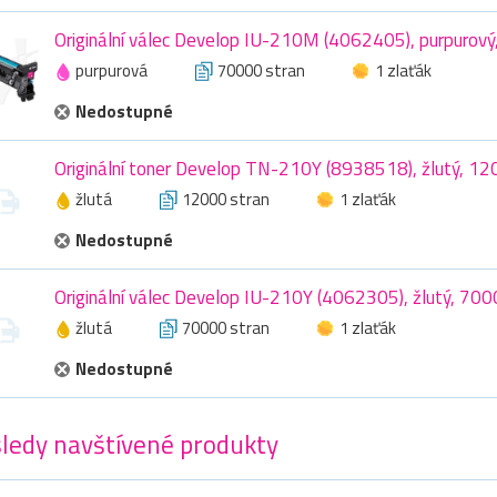
Originální válec Develop IU-210M (4062405), purpurový
purpurová
70000 stran
1 zlaťák
Nedostupné
Originální toner Develop TN-210Y (8938518), žlutý, 12
žlutá
12000 stran
1 zlaťák
Nedostupné
Originální válec Develop IU-210Y (4062305), žlutý, 700
žlutá
70000 stran
1 zlaťák
Nedostupné
ledy navštívené produkty