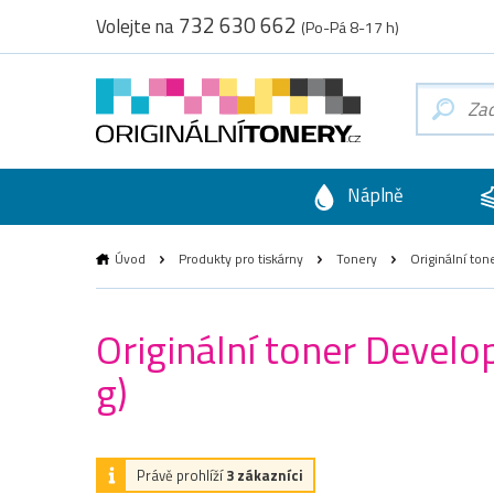
732 630 662
Volejte na
(Po-Pá 8-17 h)
Náplně
Úvod
Produkty pro tiskárny
Tonery
Originální to
Originální toner Devel
g)
Právě prohlíží
3 zákazníci