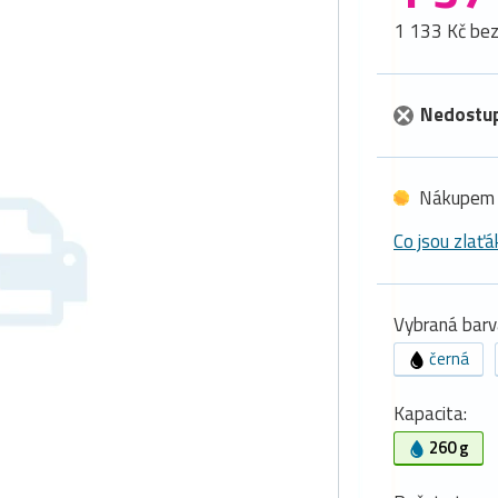
1 133 Kč be
Nedostu
Nákupem 
Co jsou zlaťá
Vybraná barv
černá
Kapacita:
260 g