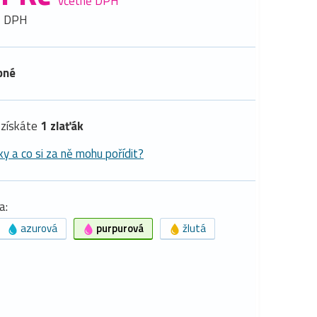
včetně DPH
z DPH
pné
získáte
1 zlaťák
ky a co si za ně mohu pořídit?
a:
azurová
purpurová
žlutá