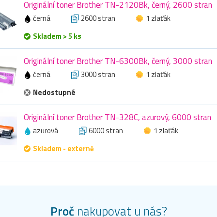
Originální toner Brother TN-2120Bk, černý, 2600 stran
černá
2600 stran
1 zlaťák
Skladem > 5 ks
Originální toner Brother TN-6300Bk, černý, 3000 stran
černá
3000 stran
1 zlaťák
Nedostupné
Originální toner Brother TN-328C, azurový, 6000 stran
azurová
6000 stran
1 zlaťák
Skladem - externě
Proč
nakupovat u nás?