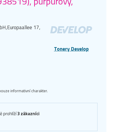
938519), purpurový,
bH,Europaallee 17,
Tonery Develop
ouze informativní charakter.
ě prohlíží
3 zákazníci