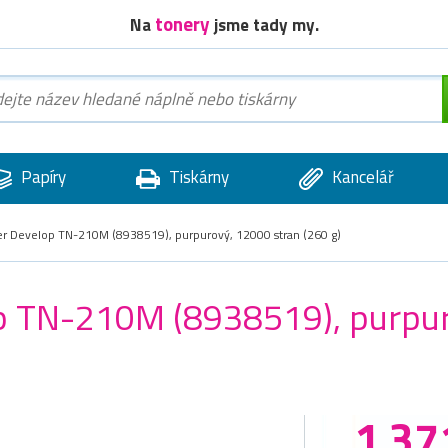
tonery
Na
jsme tady my.
Papíry
Tiskárny
Kancelář
ner Develop TN-210M (8938519), purpurový, 12000 stran (260 g)
op TN-210M (8938519), purpu
1 37