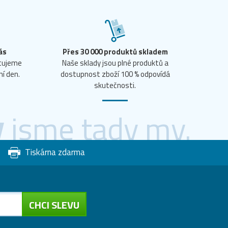
ás
Přes 30 000 produktů skladem
ntujeme
Naše sklady jsou plné produktů a
ní den.
dostupnost zboží 100 % odpovídá
skutečnosti.
y
jsme tady my.
Tiskárna zdarma
CHCI SLEVU