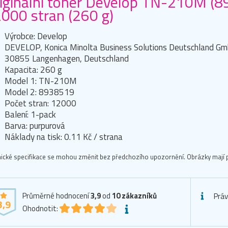
iginální toner Develop TN-210M (8
000 stran (260 g)
Výrobce: Develop
DEVELOP, Konica Minolta Business Solutions Deutschland Gm
30855 Langenhagen, Deutschland
Kapacita: 260 g
Model 1: TN-210M
Model 2: 8938519
Počet stran: 12000
Balení: 1-pack
Barva: purpurová
Náklady na tisk: 0.11 Kč / strana
ické specifikace se mohou změnit bez předchozího upozornění. Obrázky mají p
Průměrné hodnocení
3,9
od
10
zákazníků
Práv
3,9
Ohodnotit: