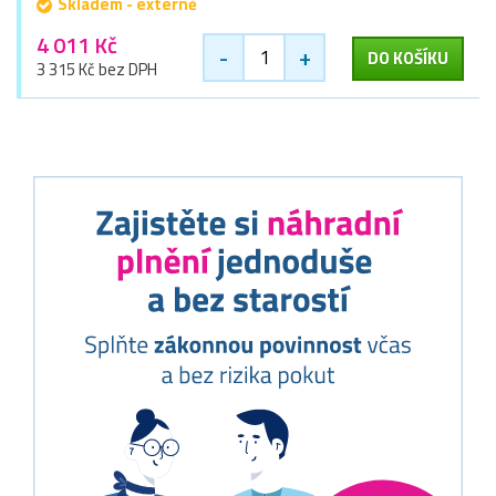
Skladem - externě
4 011 Kč
-
+
DO KOŠÍKU
3 315 Kč bez DPH