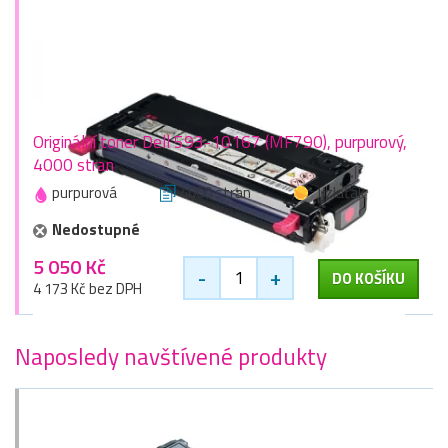
Originální toner Dell 593-10167 (MF790), purpurový,
4000 stran
purpurová
4000 stran
1 zlaťák
Nedostupné
5 050 Kč
-
+
DO KOŠÍKU
4 173 Kč bez DPH
Naposledy navštívené produkty