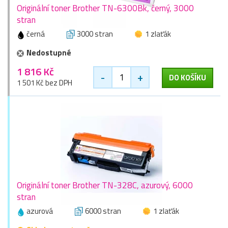
Originální toner Brother TN-6300Bk, černý, 3000
stran
černá
3000 stran
1 zlaťák
Nedostupné
1 816 Kč
-
+
DO KOŠÍKU
1 501 Kč bez DPH
Originální toner Brother TN-328C, azurový, 6000
stran
azurová
6000 stran
1 zlaťák