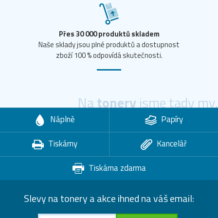
Přes 30 000 produktů skladem
Naše sklady jsou plné produktů a dostupnost
zboží 100 % odpovídá skutečnosti.
Na
tonery
jsme tady my.
Náplně
Papíry
Tiskárny
Kancelář
Tiskárna zdarma
Slevy na tonery a akce ihned na váš email: