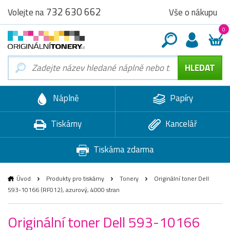
732 630 662
Vše o nákupu
Volejte na
0
Náplně
Papíry
Tiskárny
Kancelář
Tiskárna zdarma
Úvod
Produkty pro tiskárny
Tonery
Originální toner Dell
593-10166 (RF012), azurový, 4000 stran
Originální toner Dell 593-10166