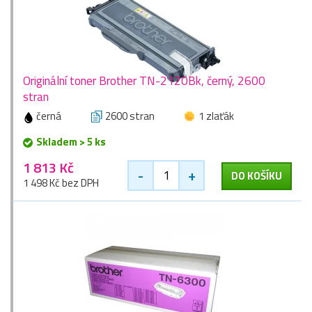
Originální toner Brother TN-2120Bk, černý, 2600
stran
černá
2600 stran
1 zlaťák
Skladem > 5 ks
1 813 Kč
-
+
DO KOŠÍKU
1 498 Kč bez DPH