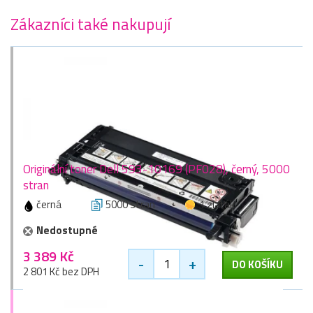
Zákazníci také nakupují
Originální toner Dell 593-10169 (PF028), černý, 5000
stran
černá
5000 stran
1 zlaťák
Nedostupné
3 389 Kč
-
+
DO KOŠÍKU
2 801 Kč bez DPH