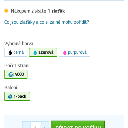
Nákupem získáte
1 zlaťák
Co jsou zlaťáky a co si za ně mohu pořídit?
Vybraná barva:
černá
azurová
purpurová
Počet stran:
4000
Balení:
1-pack
-
+
PŘIDAT DO KOŠÍKU